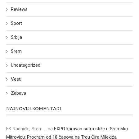
Reviews
Sport
Srbija
Srem
Uncategorized
Vesti
Zabava
NAJNOVIJI KOMENTARI
FK Radnički, Srem ...
na
EXPO karavan sutra stiže u Sremsku
Mitrovicu: Program od 18 časova na Trgu Ćire Milekića