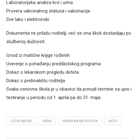
Laboratorijska analiza krvi i urina
Provera vakcinalnog statusa i vakcinacija
Sve lako i elektronski
Dokumenta ne prilažu roditelji, već se ona školi dostavljaju po
službenoj dužnosti:
Izvod iz matične knjige rođenih
Uverenje o pohađanju predškolskog programa
Dokaz o lekarskom pregledu deteta
Dokaz o prebivalištu roditelja
Svaka osnovna škola je u obavezi da ponudi termine za upis i
testiranje u periodu od 1. aprila pa do 31. maja.
OZON MEDIA
SREM
SREMSKA MITROVICA
VESTI