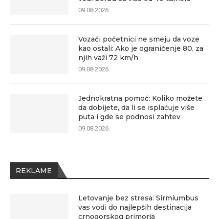
09.08.2026.
Vozači početnici ne smeju da voze
kao ostali: Ako je ograničenje 80, za
njih važi 72 km/h
09.08.2026.
Jednokratna pomoć: Koliko možete
da dobijete, da li se isplaćuje više
puta i gde se podnosi zahtev
09.08.2026.
REKLAME
Letovanje bez stresa: Sirmiumbus
vas vodi do najlepših destinacija
crnogorskog primorja