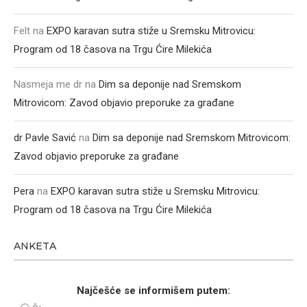
Felt
na
EXPO karavan sutra stiže u Sremsku Mitrovicu:
Program od 18 časova na Trgu Ćire Milekića
Nasmeja me dr
na
Dim sa deponije nad Sremskom
Mitrovicom: Zavod objavio preporuke za građane
dr Pavle Savić
na
Dim sa deponije nad Sremskom Mitrovicom:
Zavod objavio preporuke za građane
Pera
na
EXPO karavan sutra stiže u Sremsku Mitrovicu:
Program od 18 časova na Trgu Ćire Milekića
ANKETA
Najčešće se informišem putem: