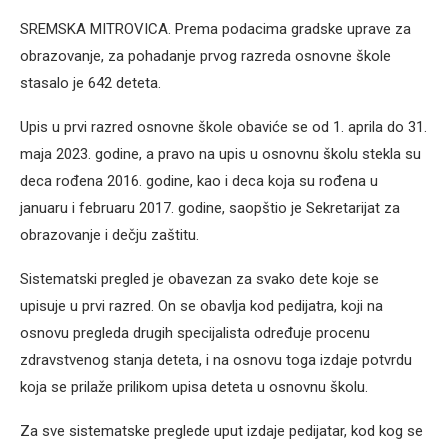
SREMSKA MITROVICA. Prema podacima gradske uprave za
obrazovanje, za pohadanje prvog razreda osnovne škole
stasalo je 642 deteta.
Upis u prvi razred osnovne škole obaviće se od 1. aprila do 31.
maja 2023. godine, a pravo na upis u osnovnu školu stekla su
deca rođena 2016. godine, kao i deca koja su rođena u
januaru i februaru 2017. godine, saopštio je Sekretarijat za
obrazovanje i dečju zaštitu.
Sistematski pregled je obavezan za svako dete koje se
upisuje u prvi razred. On se obavlja kod pedijatra, koji na
osnovu pregleda drugih specijalista određuje procenu
zdravstvenog stanja deteta, i na osnovu toga izdaje potvrdu
koja se prilaže prilikom upisa deteta u osnovnu školu.
Za sve sistematske preglede uput izdaje pedijatar, kod kog se