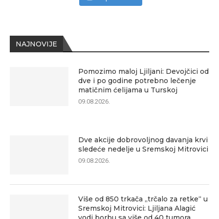
NAJNOVIJE
Pomozimo maloj Ljiljani: Devojčici od
dve i po godine potrebno lečenje
matičnim ćelijama u Turskoj
09.08.2026.
Dve akcije dobrovoljnog davanja krvi
sledeće nedelje u Sremskoj Mitrovici
09.08.2026.
Više od 850 trkača „trčalo za retke“ u
Sremskoj Mitrovici: Ljiljana Alagić
vodi borbu sa više od 40 tumora