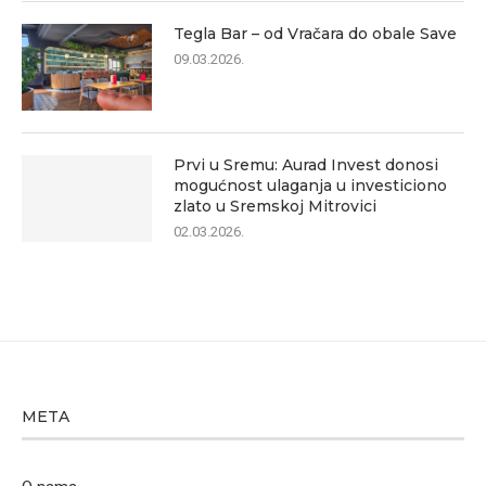
Tegla Bar – od Vračara do obale Save
09.03.2026.
Prvi u Sremu: Aurad Invest donosi
mogućnost ulaganja u investiciono
zlato u Sremskoj Mitrovici
02.03.2026.
META