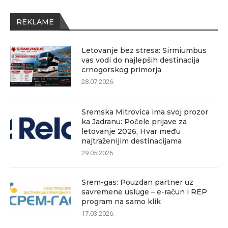
REKLAME
Letovanje bez stresa: Sirmiumbus
vas vodi do najlepših destinacija
crnogorskog primorja
28.07.2026.
Sremska Mitrovica ima svoj prozor
ka Jadranu: Počele prijave za
letovanje 2026, Hvar među
najtraženijim destinacijama
29.05.2026.
Srem-gas: Pouzdan partner uz
savremene usluge – e-račun i REP
program na samo klik
17.03.2026.