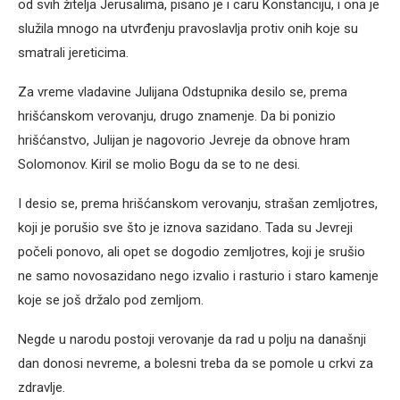
od svih žitelja Jerusalima, pisano je i caru Konstanciju, i ona je
služila mnogo na utvrđenju pravoslavlja protiv onih koje su
smatrali jereticima.
Za vreme vladavine Julijana Odstupnika desilo se, prema
hrišćanskom verovanju, drugo znamenje. Da bi ponizio
hrišćanstvo, Julijan je nagovorio Jevreje da obnove hram
Solomonov. Kiril se molio Bogu da se to ne desi.
I desio se, prema hrišćanskom verovanju, strašan zemljotres,
koji je porušio sve što je iznova sazidano. Tada su Jevreji
počeli ponovo, ali opet se dogodio zemljotres, koji je srušio
ne samo novosazidano nego izvalio i rasturio i staro kamenje
koje se još držalo pod zemljom.
Negde u narodu postoji verovanje da rad u polju na današnji
dan donosi nevreme, a bolesni treba da se pomole u crkvi za
zdravlje.