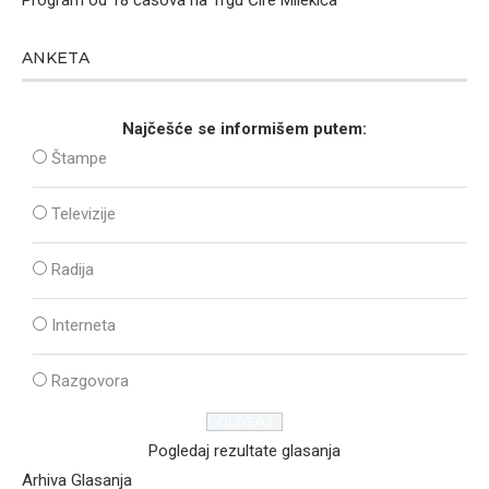
ANKETA
Najčešće se informišem putem:
Štampe
Televizije
Radija
Interneta
Razgovora
Pogledaj rezultate glasanja
Arhiva Glasanja