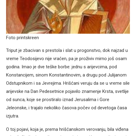
Foto printskreen
Triput je zbacivan s prestola i slat u progonstvo, dok najzad u
vreme Teodosijevo nije vraćen, pa je proživiv mirno još osam
godina. Imao je dve teške borbe: jednu s arijevcima, pod
Konstancijem, sinom Konstantinovim, a drugu pod Julijanom
Odstupnikom i sa Jevrejima. Hrišćani veruju da se u vreme sile
arijevske na Dan Pedesetnice pojavilo znamenje Krsta, svetlije
od sunca, koje se prostiralo iznad Jerusalima i Gore
Jeleonske, i trajalo nekoliko časova počev od devetoga časa
izjutra.
O toj pojavi, koja je, prema hrišćanskom verovanju, bila viđena