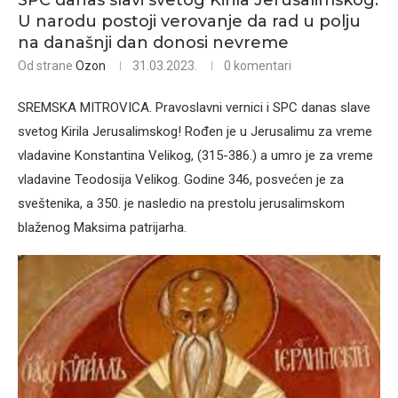
SPC danas slavi svetog Kirila Jerusalimskog.
U narodu postoji verovanje da rad u polju
na današnji dan donosi nevreme
Od strane
Ozon
31.03.2023.
0 komentari
SREMSKA MITROVICA. Pravoslavni vernici i SPC danas slave
svetog Kirila Jerusalimskog! Rođen je u Jerusalimu za vreme
vladavine Konstantina Velikog, (315-386.) a umro je za vreme
vladavine Teodosija Velikog. Godine 346, posvećen je za
sveštenika, a 350. je nasledio na prestolu jerusalimskom
blaženog Maksima patrijarha.