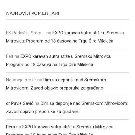
NAJNOVIJI KOMENTARI
FK Radnički, Srem ...
na
EXPO karavan sutra stiže u Sremsku
Mitrovicu: Program od 18 časova na Trgu Ćire Milekića
Felt
na
EXPO karavan sutra stiže u Sremsku Mitrovicu:
Program od 18 časova na Trgu Ćire Milekića
Nasmeja me dr
na
Dim sa deponije nad Sremskom
Mitrovicom: Zavod objavio preporuke za građane
dr Pavle Savić
na
Dim sa deponije nad Sremskom Mitrovicom:
Zavod objavio preporuke za građane
Pera
na
EXPO karavan sutra stiže u Sremsku Mitrovicu:
Program od 18 časova na Trgu Ćire Milekića