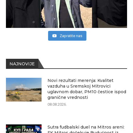
Zapratite nas
NAJNOVIJE
Novi rezultati merenja: Kvalitet
vazduha u Sremskoj Mitrovici
uglavnom dobar, PM10 čestice ispod
granične vrednosti
08.08.2026.
Sutra fudbalski duel na Mitros areni:
FK Mitros dočekuje Budućnost iz