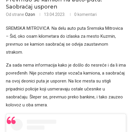
Saobraćaj usporen
Od strane
Ozon
13.04.2023.
0 komentari
SREMSKA MITROVICA. Na delu auto puta Sremska Mitrovica
– Šid, oko osam kilometara do izlaska za mesto Kuzmin,
prevrnuo se kamion saobraćaj se odvija zaustavnom
strakom.
Za sada nema informacija kako je došlo do nesreće i da li ima
povređenih. Nije poznato stanje vozača kamiona, a saobraćaj
na ovoj deonici puta je usporen. Na lice mesta su stigli
pripadnici policije koji usmeravaju ostale učesnike u
saobraćaju. Šleper se, prevrnuo preko bankine, i tako zauzeo
kolovoz u oba smera.