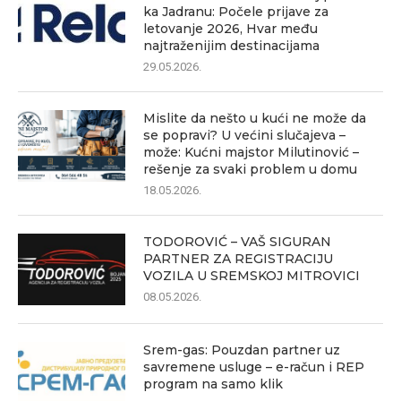
ka Jadranu: Počele prijave za
letovanje 2026, Hvar među
najtraženijim destinacijama
29.05.2026.
Mislite da nešto u kući ne može da
se popravi? U većini slučajeva –
može: Kućni majstor Milutinović –
rešenje za svaki problem u domu
18.05.2026.
TODOROVIĆ – VAŠ SIGURAN
PARTNER ZA REGISTRACIJU
VOZILA U SREMSKOJ MITROVICI
08.05.2026.
Srem-gas: Pouzdan partner uz
savremene usluge – e-račun i REP
program na samo klik