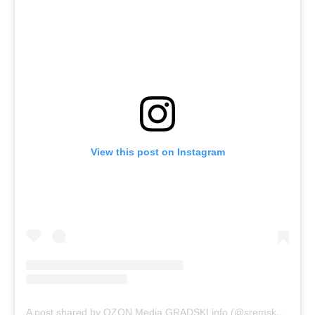
View this post on Instagram
A post shared by OZON Media GRADSKI info (@sremskamitrovica.ozon)