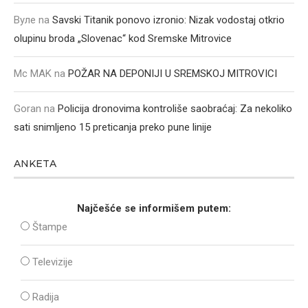
Вуле
na
Savski Titanik ponovo izronio: Nizak vodostaj otkrio
olupinu broda „Slovenac“ kod Sremske Mitrovice
Mc MAK
na
POŽAR NA DEPONIJI U SREMSKOJ MITROVICI
Goran
na
Policija dronovima kontroliše saobraćaj: Za nekoliko
sati snimljeno 15 preticanja preko pune linije
ANKETA
Najčešće se informišem putem:
Štampe
Televizije
Radija