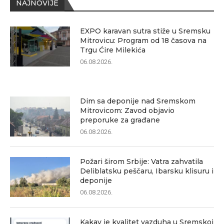
NAJNOVIJE
EXPO karavan sutra stiže u Sremsku
Mitrovicu: Program od 18 časova na
Trgu Ćire Milekića
06.08.2026.
Dim sa deponije nad Sremskom
Mitrovicom: Zavod objavio
preporuke za građane
06.08.2026.
Požari širom Srbije: Vatra zahvatila
Deliblatsku peščaru, Ibarsku klisuru i
deponije
06.08.2026.
Kakav je kvalitet vazduha u Sremskoj