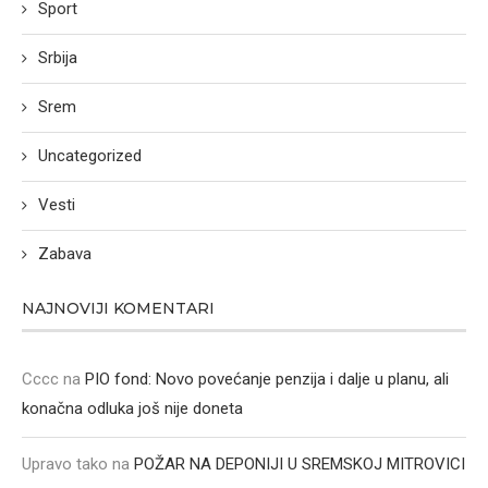
Sport
Srbija
Srem
Uncategorized
Vesti
Zabava
NAJNOVIJI KOMENTARI
Cccc
na
PIO fond: Novo povećanje penzija i dalje u planu, ali
konačna odluka još nije doneta
Upravo tako
na
POŽAR NA DEPONIJI U SREMSKOJ MITROVICI