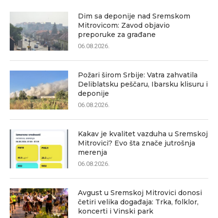
Dim sa deponije nad Sremskom
Mitrovicom: Zavod objavio
preporuke za građane
06.08.2026.
Požari širom Srbije: Vatra zahvatila
Deliblatsku peščaru, Ibarsku klisuru i
deponije
06.08.2026.
Kakav je kvalitet vazduha u Sremskoj
Mitrovici? Evo šta znače jutrošnja
merenja
06.08.2026.
Avgust u Sremskoj Mitrovici donosi
četiri velika događaja: Trka, folklor,
koncerti i Vinski park