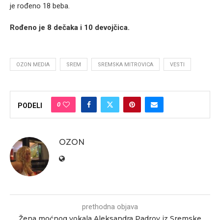
je rođeno 18 beba.
Rođeno je 8 dečaka i 10 devojčica.
OZON MEDIA
SREM
SREMSKA MITROVICA
VESTI
0
PODELI
OZON
prethodna objava
Žena moćnog vokala Aleksandra Padrov iz Sremske