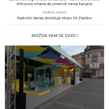
Mitrovice smatra da umetnik nema barijere
sledeća objava
Radnički danas dočekuje ekipu FK Zlatibor
MOŽDA VAM SE SVIDI I