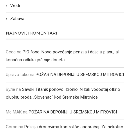
Vesti
Zabava
NAJNOVIJI KOMENTARI
Cccc
na
PIO fond: Novo povećanje penzija i dalje u planu, ali
konačna odluka još nije doneta
Upravo tako
na
POŽAR NA DEPONIJI U SREMSKOJ MITROVICI
Вуле
na
Savski Titanik ponovo izronio: Nizak vodostaj otkrio
olupinu broda „Slovenac“ kod Sremske Mitrovice
Mc MAK
na
POŽAR NA DEPONIJI U SREMSKOJ MITROVICI
Goran
na
Policija dronovima kontroliše saobraćaj: Za nekoliko