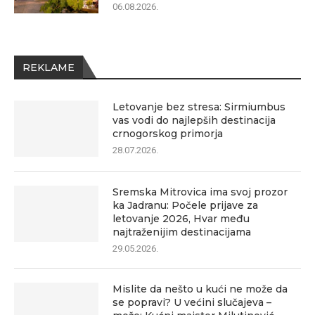
06.08.2026.
REKLAME
Letovanje bez stresa: Sirmiumbus
vas vodi do najlepših destinacija
crnogorskog primorja
28.07.2026.
Sremska Mitrovica ima svoj prozor
ka Jadranu: Počele prijave za
letovanje 2026, Hvar među
najtraženijim destinacijama
29.05.2026.
Mislite da nešto u kući ne može da
se popravi? U većini slučajeva –