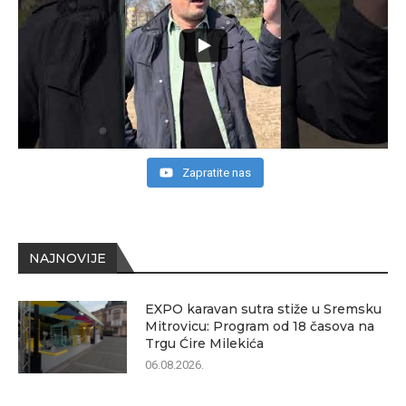
Zapratite nas
NAJNOVIJE
EXPO karavan sutra stiže u Sremsku
Mitrovicu: Program od 18 časova na
Trgu Ćire Milekića
06.08.2026.