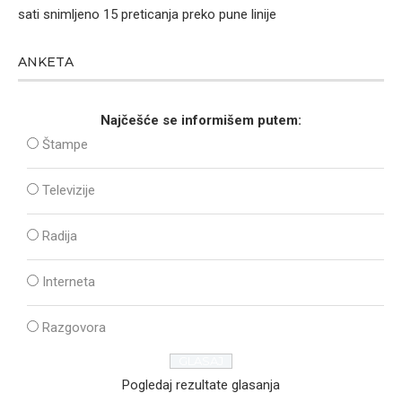
sati snimljeno 15 preticanja preko pune linije
ANKETA
Najčešće se informišem putem:
Štampe
Televizije
Radija
Interneta
Razgovora
Pogledaj rezultate glasanja