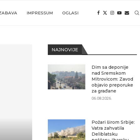
ZABAVA
IMPRESSUM
OGLASI
NAJNOVIJE
Dim sa deponije
nad Sremskom
Mitrovicom: Zavod
objavio preporuke
za građane
06.08.2026.
Požari širom Srbije:
Vatra zahvatila
Deliblatsku