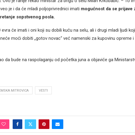
a
. Ovo je ranije rekao ministar za brigu o selu Milan Krkobabić. – To i
eo je i da će mladi poljoprivrednici imati
mogućnost da se prijave 
retanje sopstvenog posla.
vra će imati i oni koji su dobili kuću na selu, ali i drugi mladi ljudi ko
neće moći dobiti „gotov novac“ već namenski za kupovinu opreme i 
ao da bude na raspolaganju od početka juna a objaviće ga Ministarst
EMSKA MITROVICA
VESTI