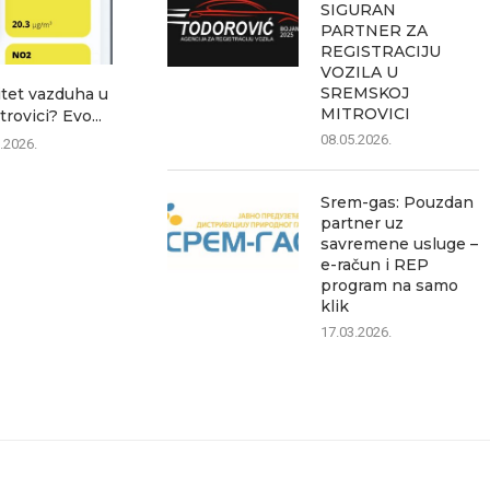
SIGURAN
PARTNER ZA
REGISTRACIJU
VOZILA U
SREMSKOJ
itet vazduha u
Avgust u Sremskoj Mitrovici
POŽAR NA 
MITROVICI
rovici? Evo...
donosi četiri velika
DEPON
događaja:...
KONTROLOM: 
08.05.2026.
.2026.
06.08.2026.
06.0
Srem-gas: Pouzdan
partner uz
savremene usluge –
e-račun i REP
program na samo
klik
17.03.2026.