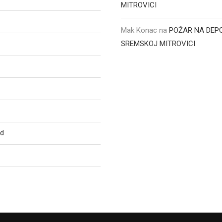
MITROVICI
Mak Konac
na
POŽAR NA DEPO
SREMSKOJ MITROVICI
ed