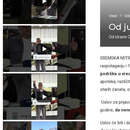
Vesti
Srb
Od j
Od strane
SREMSKA MITROV
raspolaganju i 
podrške u vred
apoteka, različ
starih zanata, s
Uslov za prijavu
godine,
da nema
Uslov će biti i 