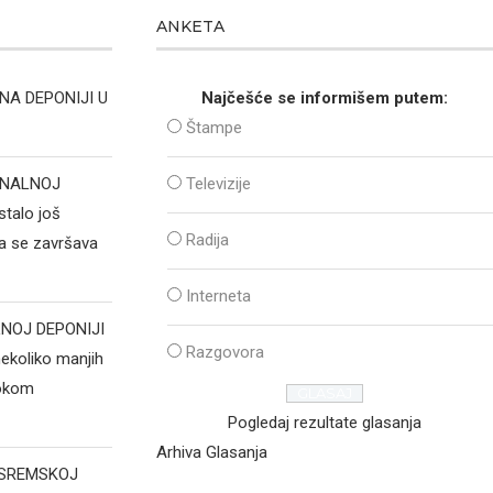
ANKETA
NA DEPONIJI U
Najčešće se informišem putem:
Štampe
ONALNOJ
Televizije
talo još
Radija
ja se završava
Interneta
NOJ DEPONIJI
Razgovora
koliko manjih
tokom
Pogledaj rezultate glasanja
Arhiva Glasanja
 SREMSKOJ