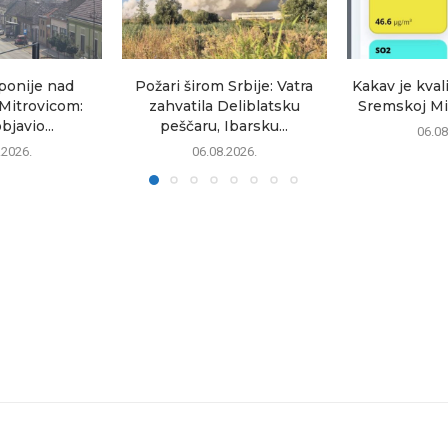
ponije nad
Požari širom Srbije: Vatra
Kakav je kval
itrovicom:
zahvatila Deliblatsku
Sremskoj Mit
javio...
peščaru, Ibarsku...
06.08
.2026.
06.08.2026.