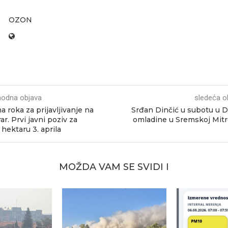
OZON
hodna objava
sledeća o
 roka za prijavljivanje na
Srđan Dinčić u subotu u
ar. Prvi javni poziv za
omladine u Sremskoj Mitr
hektaru 3. aprila
MOŽDA VAM SE SVIDI I