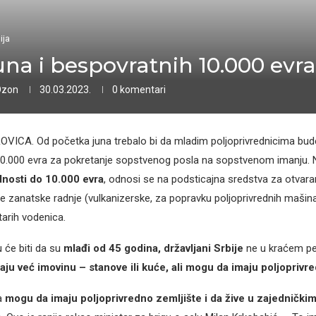
ija
una i bespovratnih 10.000 evra
Ozon
30.03.2023.
0 komentari
ICA. Od početka juna trebalo bi da mladim poljoprivrednicima bud
10.000 evra za pokretanje sopstvenog posla na sopstvenom imanju. 
nosti do 10.000 evra
, odnosi se na podsticajna sredstva za otvara
ite zanatske radnje (vulkanizerske, za popravku poljoprivrednih maši
tarih vodenica.
 će biti da su
mlađi od 45 godina, državljani Srbije
ne u kraćem per
ju već imovinu – stanove ili kuće, ali mogu da imaju poljoprivr
da
mogu da imaju poljoprivredno zemljište i da žive u zajednički