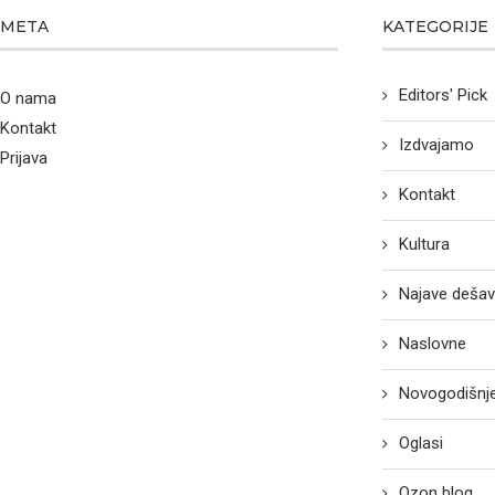
META
KATEGORIJE
Editors' Pick
O nama
Kontakt
Izdvajamo
Prijava
Kontakt
Kultura
Najave dešav
Naslovne
Novogodišnje
Oglasi
Ozon blog