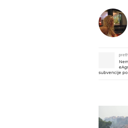
pret
Nema
eAgr
subvencije po 