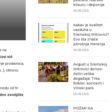
peščaru, Ibarsku
klisuru i deponije
06.08.2026.
Kakav je kvalitet
vazduha u
Sremskoj Mitrovici?
Evo šta znače
jutrošnja merenja
e na
06.08.2026.
N
ovi vid
nje prodavnica,
Avgust u Sremskoj
Mitrovici donosi
na…), obnovu
četiri velika
događaja: Trka,
folklor, koncerti i
iodu od tri
Vinski park
06.08.2026.
edno zemljište
.
m
POŽAR NA