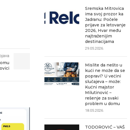
Sremska Mitrovica
ima svoj prozor ka
Jadranu: Počele
prijave za letovanje
2026, Hvar među
najtraženijim
destinacijama
29.05.2026.
bjava
 Domu
Mislite da nešto u
ovici
kući ne može da se
popravi? U većini
slučajeva – može:
Kućni majstor
Milutinović –
rešenje za svaki
problem u domu
18.05.2026.
TODOROVIĆ – VAŠ