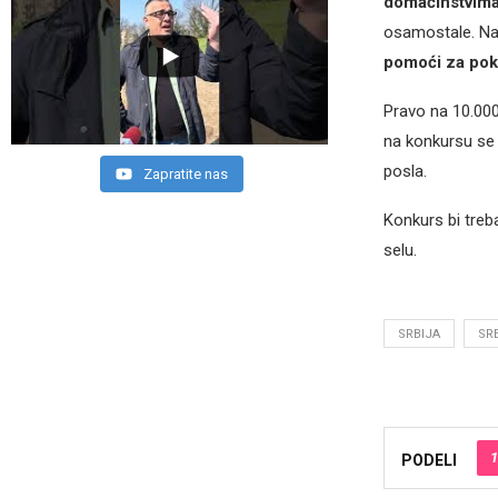
domaćinstvim
osamostale. Nav
pomoći za pok
Pravo na 10.000 e
na konkursu se 
posla.
Zapratite nas
Konkurs bi treb
selu.
SRBIJA
SR
1
PODELI