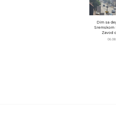
Dim sa de
Sremskom M
Zavod ob
06.08