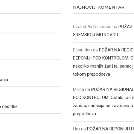
NAJNOVIJI KOMENTARI
Uzalud Ali Neizdržić
na
POŽAR 
SREMSKOJ MITROVICI
Divan dan
na
POŽAR NA REGI
DEPONIJI POD KONTROLOM: Os
nekoliko manjih žarišta, sanaci
tokom prepodneva
anja
Milica
na
POŽAR NA REGIONAL
POD KONTROLOM: Ostalo još ne
žarišta, sanacija se završava 
 čestitke
prepodneva
Hm
na
POŽAR NA DEPONIJI U