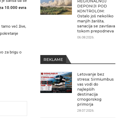
m je šansa da se
REGIONALNOJ
DEPONIJI POD
za 10.000 evra
KONTROLOM:
Ostalo još nekoliko
manjih žarišta,
sanacija se završava
ji tamo već žive,
tokom prepodneva
pokretanje
06.08.2026.
vo za brigu o
REKLAME
Letovanje bez
stresa: Sirmiumbus
vas vodi do
najlepših
destinacija
crnogorskog
primorja
28.07.2026.