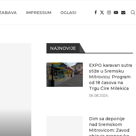
ZABAVA
IMPRESSUM
OGLASI
NAJNOVIJE
EXPO karavan sutra
stiže u Sremsku
Mitrovicu: Program
od 18 časova na
Trgu Ćire Milekića
06.08.2026.
Dim sa deponije
nad Sremskom
Mitrovicom: Zavod