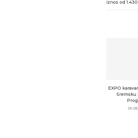
iznos od 1.430
EXPO karavan 
Sremsku M
Progr
06.08