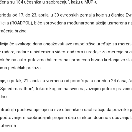
eđena su 184 učesnika u saobraćaju“, kažu u MUP-u.
eriodu od 17. do 23. aprila, u 30 evropskih zemalja koje su članice E
olicija (ROADPOL), biće sprovedena međunarodna akcija usmerena na
račenja brzine.
icija će svakoga dana angažovati sve raspoložive uređaje za merenj
e radare, radare u sistemima video-nadzora i uređaje za merenje brz
ok će na auto-putevima biti merena i prosečna brzina kretanja vozila. 
ama pešačkih prelaza.
cije, u petak, 21. aprila, u vremenu od ponoći pa u naredna 24 časa, 
„Speed marathon“, tokom kog će na svim najvažnijim putnim pravcima 
dno.
utrašnjih poslova apeluje na sve učesnike u saobraćaju da praznike 
 poštovanjem saobraćajnih propisa daju direktan doprinos očuvanju 
putevima.