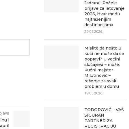
Jadranu: Počele
prijave za letovanje
2026, Hvar među
najtraženijim
destinacijama
29.05.2026.
Mislite da nešto u
kući ne može da se
popravi? U većini
slučajeva – može:
Kućni majstor
Milutinović –
rešenje za svaki
problem u domu
18.05.2026.
TODOROVIĆ – VAŠ
bjava
SIGURAN
inu i
PARTNER ZA
april
REGISTRACIJU