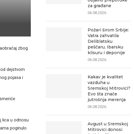
objavio preporuke
za građane
06.08.2026.
Požari širom Srbije:
Vatra zahvatila
Deliblatsku
peščaru, Ibarsku
 saobraćaj zbog
klisuru i deponije
06.08.2026.
 pod dejstvom
Kakav je kvalitet
nog pojasa i
vazduha u
Sremskoj Mitrovici?
Evo šta znače
usmeriće
jutrošnja merenja
06.08.2026.
j lica u odnosu
Avgust u Sremskoj
dama poginulo
Mitrovici donosi