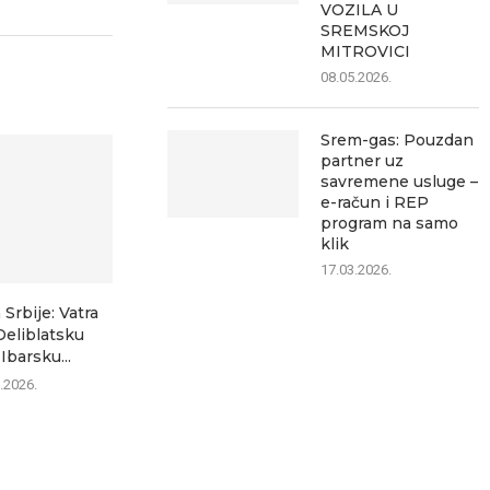
VOZILA U
SREMSKOJ
MITROVICI
08.05.2026.
Srem-gas: Pouzdan
partner uz
savremene usluge –
e-račun i REP
program na samo
klik
17.03.2026.
 Srbije: Vatra
Kakav je kvalitet vazduha u
Avgust u Srem
Deliblatsku
Sremskoj Mitrovici? Evo...
donosi če
Ibarsku...
događ
06.08.2026.
.2026.
06.0