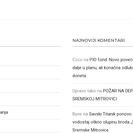
NAJNOVIJI KOMENTARI
Cccc
na
PIO fond: Novo poveća
dalje u planu, ali konačna odluka
doneta
Upravo tako
na
POŽAR NA DEP
SREMSKOJ MITROVICI
anja
Вуле
na
Savski Titanik ponovo 
vodostaj otkrio olupinu broda 
Sremske Mitrovice