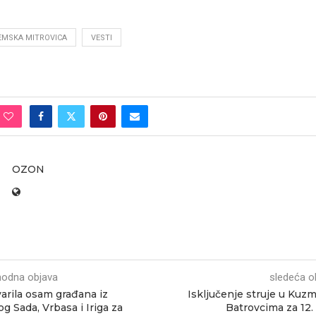
EMSKA MITROVICA
VESTI
OZON
hodna objava
sledeća o
arila osam građana iz
Isključenje struje u Kuzm
g Sada, Vrbasa i Iriga za
Batrovcima za 12. 