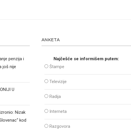
ANKETA
nje penzija i
Najčešće se informišem putem:
 još nije
Štampe
Televizije
ONIJI U
Radija
Interneta
izronio: Nizak
„Slovenac“ kod
Razgovora