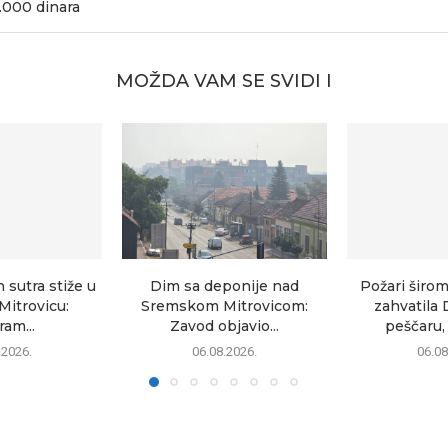
.000 dinara
MOŽDA VAM SE SVIDI I
sutra stiže u
Dim sa deponije nad
Požari širom
itrovicu:
Sremskom Mitrovicom:
zahvatila 
am...
Zavod objavio...
peščaru, 
.2026.
06.08.2026.
06.08