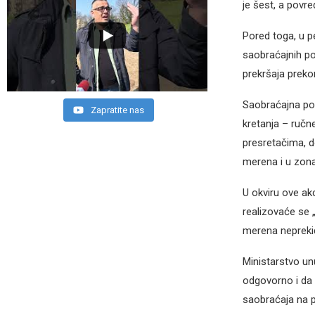
je šest, a povr
Pored toga, u p
saobraćajnih p
prekršaja preko
Saobraćajna pol
Zapratite nas
kretanja – ručn
presretačima, d
merena i u zon
U okviru ove ak
realizovaće se 
merena nepreki
Ministarstvo un
odgovorno i da
saobraćaja na 