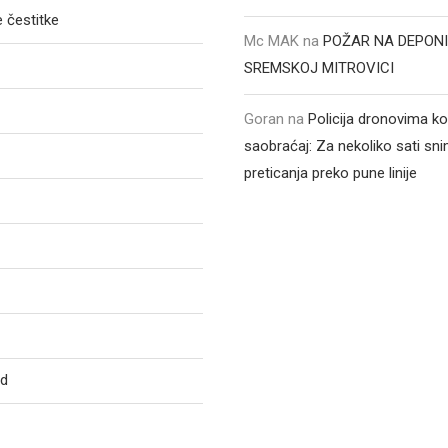
 čestitke
Mc MAK
na
POŽAR NA DEPONI
SREMSKOJ MITROVICI
Goran
na
Policija dronovima ko
saobraćaj: Za nekoliko sati sni
preticanja preko pune linije
ed