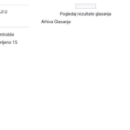
JI U
Pogledaj rezultate glasanja
Arhiva Glasanja
ntroliše
mljeno 15