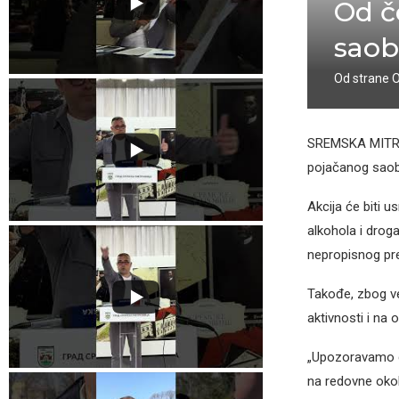
Od č
saob
Od strane
SREMSKA MITROVI
pojačanog saobr
Akcija će biti 
alkohola i drog
nepropisnog pre
Takođe, zbog ve
aktivnosti i na 
„Upozoravamo gr
na redovne okol