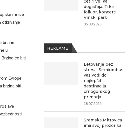
četiri velika
događaja: Trka,
folklor, koncerti i
vropske mreže
Vinski park
 otkrivanje
06.08.2026.
e brzine
REKLAME
ine u
Brzina će biti
Letovanje bez
stresa: Sirmiumbus
vas vodi do
širom Evrope
najlepših
brzina biti
destinacija
crnogorskog
primorja
28.07.2026.
proslave
bezbednosti
Sremska Mitrovica
ima svoj prozor ka