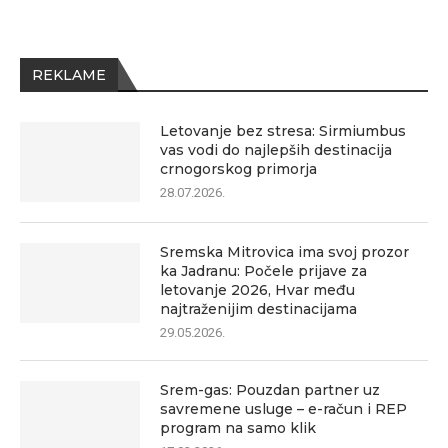
REKLAME
Letovanje bez stresa: Sirmiumbus
vas vodi do najlepših destinacija
crnogorskog primorja
28.07.2026.
Sremska Mitrovica ima svoj prozor
ka Jadranu: Počele prijave za
letovanje 2026, Hvar među
najtraženijim destinacijama
29.05.2026.
Srem-gas: Pouzdan partner uz
savremene usluge – e-račun i REP
program na samo klik