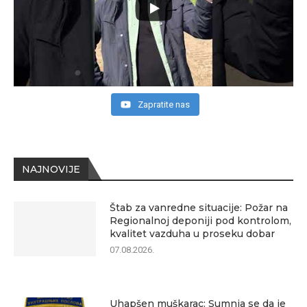
Zapratite nas
NAJNOVIJE
Štab za vanredne situacije: Požar na
Regionalnoj deponiji pod kontrolom,
kvalitet vazduha u proseku dobar
07.08.2026.
Uhapšen muškarac: Sumnja se da je