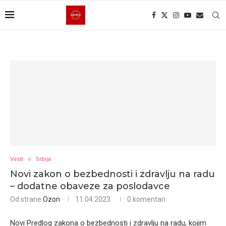
Vesti
Srbija
Novi zakon o bezbednosti i zdravlju na radu
– dodatne obaveze za poslodavce
Od strane
Ozon
11.04.2023.
0 komentari
Novi Predlog zakona o bezbednosti i zdravlju na radu, kojim