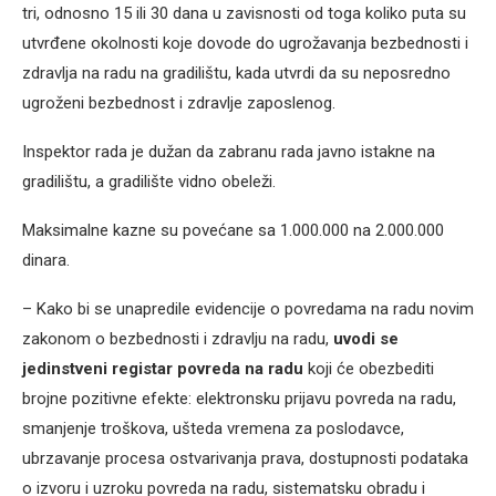
tri, odnosno 15 ili 30 dana u zavisnosti od toga koliko puta su
utvrđene okolnosti koje dovode do ugrožavanja bezbednosti i
zdravlja na radu na gradilištu, kada utvrdi da su neposredno
ugroženi bezbednost i zdravlje zaposlenog.
Inspektor rada je dužan da zabranu rada javno istakne na
gradilištu, a gradilište vidno obeleži.
Maksimalne kazne su povećane sa 1.000.000 na 2.000.000
dinara.
– Kako bi se unapredile evidencije o povredama na radu novim
zakonom o bezbednosti i zdravlju na radu,
uvodi se
jedinstveni registar povreda na radu
koji će obezbediti
brojne pozitivne efekte: elektronsku prijavu povreda na radu,
smanjenje troškova, ušteda vremena za poslodavce,
ubrzavanje procesa ostvarivanja prava, dostupnosti podataka
o izvoru i uzroku povreda na radu, sistematsku obradu i