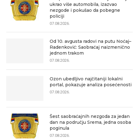
ukrao više automobila, izazvao
nezgode i pokušao da pobegne
policiji
07.08.2026.
Od 10. avgusta radovi na putu Noćaj–
Radenković: Saobraćaj naizmenično
jednom trakom
07.08.2026.
Ozon ubedljivo najčitaniji lokalni
portal, pokazuje analiza posećenosti
07.08.2026.
Šest saobraćajnih nezgoda za jedan
dan na području Srema, jedna osoba
poginula
07.08.2026.