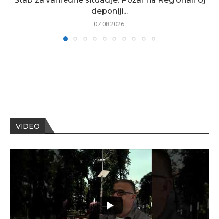
Štab za vanredne situacije: Požar na Regionalnoj
deponiji...
07.08.2026.
VIDEO