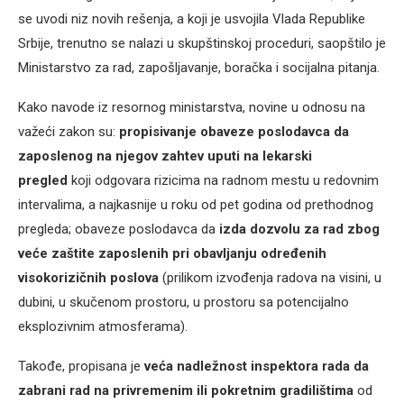
se uvodi niz novih rešenja, a koji je usvojila Vlada Republike
Srbije, trenutno se nalazi u skupštinskoj proceduri, saopštilo je
Ministarstvo za rad, zapošljavanje, boračka i socijalna pitanja.
Kako navode iz resornog ministarstva, novine u odnosu na
važeći zakon su:
propisivanje obaveze poslodavca da
zaposlenog na njegov zahtev uputi na lekarski
pregled
koji odgovara rizicima na radnom mestu u redovnim
intervalima, a najkasnije u roku od pet godina od prethodnog
pregleda; obaveze poslodavca da
izda dozvolu za rad zbog
veće zaštite zaposlenih pri obavljanju određenih
visokorizičnih poslova
(prilikom izvođenja radova na visini, u
dubini, u skučenom prostoru, u prostoru sa potencijalno
eksplozivnim atmosferama).
Takođe, propisana je
veća nadležnost inspektora rada da
zabrani rad na privremenim ili pokretnim gradilištima
od