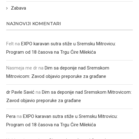
Zabava
NAJNOVIJI KOMENTARI
Felt
na
EXPO karavan sutra stiže u Sremsku Mitrovicu:
Program od 18 časova na Trgu Ćire Milekića
Nasmeja me dr
na
Dim sa deponije nad Sremskom
Mitrovicom: Zavod objavio preporuke za građane
dr Pavle Savić
na
Dim sa deponije nad Sremskom Mitrovicom:
Zavod objavio preporuke za građane
Pera
na
EXPO karavan sutra stiže u Sremsku Mitrovicu:
Program od 18 časova na Trgu Ćire Milekića