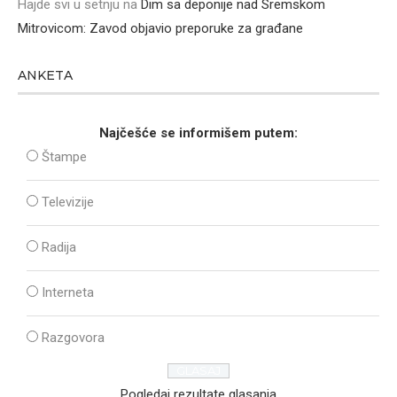
Hajde svi u setnju
na
Dim sa deponije nad Sremskom
Mitrovicom: Zavod objavio preporuke za građane
ANKETA
Najčešće se informišem putem:
Štampe
Televizije
Radija
Interneta
Razgovora
Pogledaj rezultate glasanja