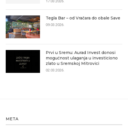
17.03.2026.
Tegla Bar – od Vračara do obale Save
09.03.2026.
Prvi u Sremu: Aurad Invest donosi
mogućnost ulaganja u investiciono
zlato u Sremskoj Mitrovici
02.03.2026.
META