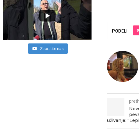
0
PODELI
Zapratite nas
pret
Neve
peva
uživanje: “Lepi