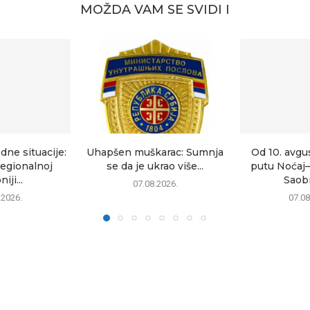
MOŽDA VAM SE SVIDI I
dne situacije:
Uhapšen muškarac: Sumnja
Od 10. avgu
egionalnoj
se da je ukrao više...
putu Noćaj
iji...
Saobr
07.08.2026.
.2026.
07.08