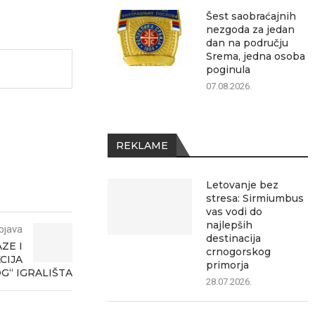
Šest saobraćajnih
nezgoda za jedan
dan na području
Srema, jedna osoba
poginula
07.08.2026.
REKLAME
Letovanje bez
stresa: Sirmiumbus
vas vodi do
najlepših
bjava
destinacija
ZE I
crnogorskog
CIJA
primorja
G“ IGRALIŠTA
28.07.2026.