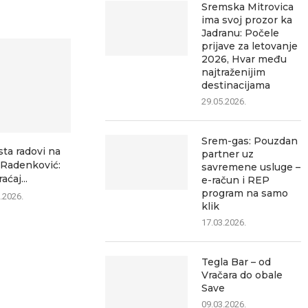
Sremska Mitrovica
ima svoj prozor ka
Jadranu: Počele
prijave za letovanje
2026, Hvar među
najtraženijim
destinacijama
29.05.2026.
Srem-gas: Pouzdan
sta radovi na
Ozon ubedljivo najčitaniji
Šest saobrać
partner uz
–Radenković:
lokalni portal, pokazuje
za jedan dan 
savremene usluge –
aćaj...
analiza posećenosti
e-račun i REP
07.0
program na samo
.2026.
07.08.2026.
klik
17.03.2026.
Tegla Bar – od
Vračara do obale
Save
09.03.2026.