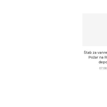
Štab za vanre
Požar na R
depon
07.08