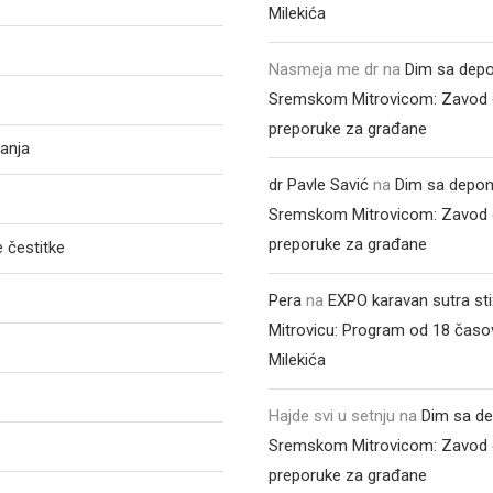
Milekića
Nasmeja me dr
na
Dim sa depo
Sremskom Mitrovicom: Zavod 
preporuke za građane
anja
dr Pavle Savić
na
Dim sa depon
Sremskom Mitrovicom: Zavod 
preporuke za građane
 čestitke
Pera
na
EXPO karavan sutra st
Mitrovicu: Program od 18 časo
Milekića
Hajde svi u setnju
na
Dim sa de
Sremskom Mitrovicom: Zavod 
preporuke za građane