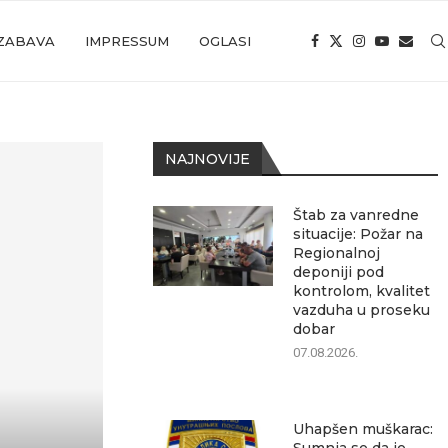
ZABAVA
IMPRESSUM
OGLASI
NAJNOVIJE
Štab za vanredne
situacije: Požar na
Regionalnoj
deponiji pod
kontrolom, kvalitet
vazduha u proseku
dobar
07.08.2026.
Uhapšen muškarac: