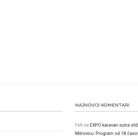
NAJNOVIJI KOMENTARI
Felt
na
EXPO karavan sutra sti
Mitrovicu: Program od 18 časo