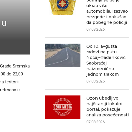
Sumnja se da je
ukrao više
automobila, izazvao
nezgode i pokušao
 u
da pobegne policiji
07.08.2026.
Od 10. avgusta
radovi na putu
Noćaj–Radenković:
Saobraćaj
e Grada Sremska
naizmenično
,00 do 22,00
jednom trakom
07.08.2026.
 teritoriji
tretmana iz
Ozon ubedljivo
najčitaniji lokalni
portal, pokazuje
analiza posećenosti
07.08.2026.