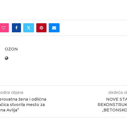
OZON
hodna objava
sledeća o
rovatna žena i odlična
NOVE STA
čica stvorila mesto za
REKONSTRUK
na Avlija”
„BETONSKO