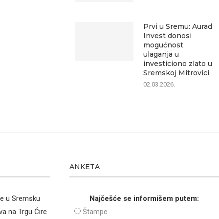
Prvi u Sremu: Aurad
Invest donosi
mogućnost
ulaganja u
investiciono zlato u
Sremskoj Mitrovici
02.03.2026.
ANKETA
že u Sremsku
Najčešće se informišem putem:
va na Trgu Ćire
Štampe