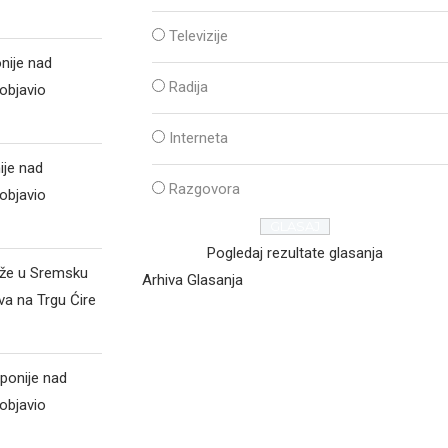
Televizije
nije nad
Radija
objavio
Interneta
ije nad
Razgovora
objavio
Pogledaj rezultate glasanja
iže u Sremsku
Arhiva Glasanja
va na Trgu Ćire
ponije nad
objavio