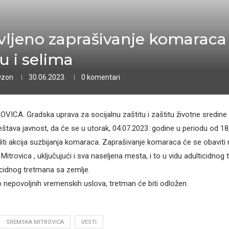
vljeno zaprašivanje komaraca
u i selima
Ozon
30.06.2023.
0 komentari
ICA. Gradska uprava za socijalnu zaštitu i zaštitu životne sredin
eštava javnost, da će se u utorak, 04.07.2023. godine u periodu od 18
ti akcija suzbijanja komaraca. Zaprašivanje komaraca će se obaviti na
trovica , uključujući i sva naseljena mesta, i to u vidu adulticidnog 
icidnog tretmana sa zemlje.
 nepovoljnih vremenskih uslova, tretman će biti odložen.
SREMSKA MITROVICA
VESTI