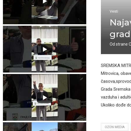
Vesti
Naja
grad
Od strane
SREMSKA MITROV
Mitrovica, obav
časova,sprovodi
Grada Sremska Mi
vazduha i adult
Ukoliko dođe do
OZON MEDIA