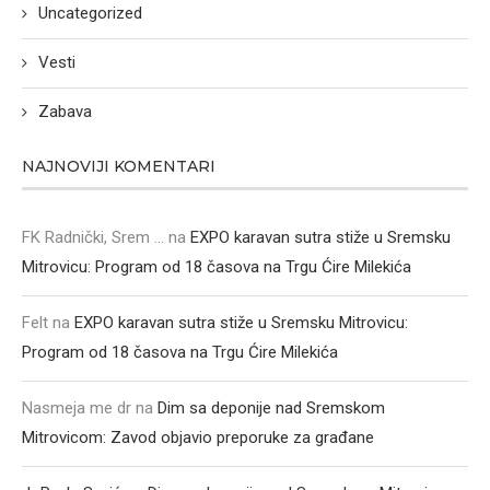
Uncategorized
Vesti
Zabava
NAJNOVIJI KOMENTARI
FK Radnički, Srem ...
na
EXPO karavan sutra stiže u Sremsku
Mitrovicu: Program od 18 časova na Trgu Ćire Milekića
Felt
na
EXPO karavan sutra stiže u Sremsku Mitrovicu:
Program od 18 časova na Trgu Ćire Milekića
Nasmeja me dr
na
Dim sa deponije nad Sremskom
Mitrovicom: Zavod objavio preporuke za građane