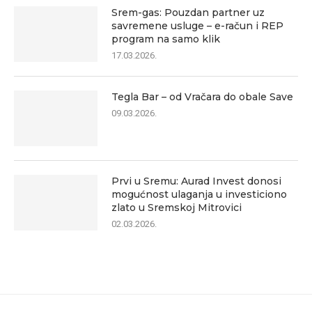
Srem-gas: Pouzdan partner uz
savremene usluge – e-račun i REP
program na samo klik
17.03.2026.
Tegla Bar – od Vračara do obale Save
09.03.2026.
Prvi u Sremu: Aurad Invest donosi
mogućnost ulaganja u investiciono
zlato u Sremskoj Mitrovici
02.03.2026.