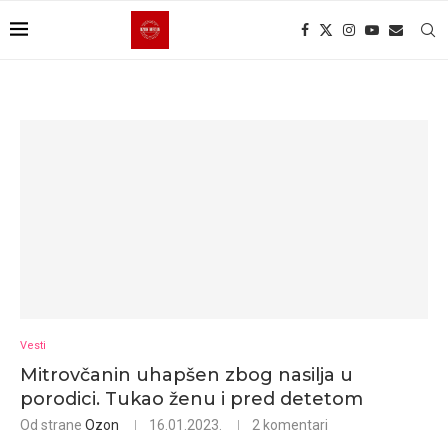
Vesti
Mitrovčanin uhapšen zbog nasilja u
porodici. Tukao ženu i pred detetom
Od strane
Ozon
16.01.2023.
2 komentari