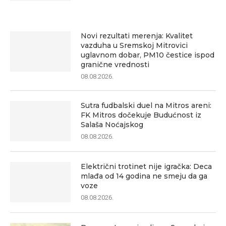
Novi rezultati merenja: Kvalitet
vazduha u Sremskoj Mitrovici
uglavnom dobar, PM10 čestice ispod
granične vrednosti
08.08.2026.
Sutra fudbalski duel na Mitros areni:
FK Mitros dočekuje Budućnost iz
Salaša Noćajskog
08.08.2026.
Električni trotinet nije igračka: Deca
mlađa od 14 godina ne smeju da ga
voze
08.08.2026.