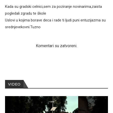
Kada su gradski celnici,sem za poziranje novinarima,zaista
pogledali zgradu te škole
Uslovi u kojima borave deca i rade ti ljudi puni entuzijazma su
srednjevekovni.Tuzno
Komentari su zatvoreni.
VIDEO