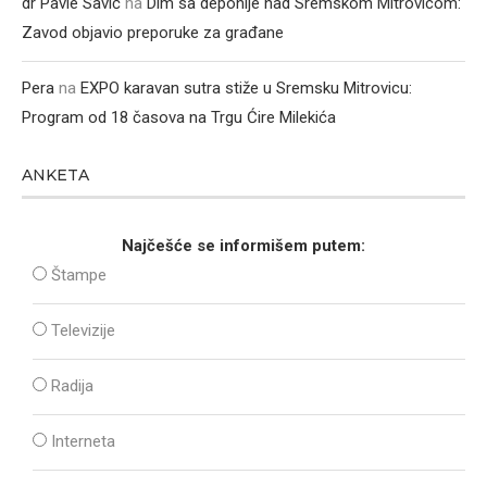
dr Pavle Savić
na
Dim sa deponije nad Sremskom Mitrovicom:
Zavod objavio preporuke za građane
Pera
na
EXPO karavan sutra stiže u Sremsku Mitrovicu:
Program od 18 časova na Trgu Ćire Milekića
ANKETA
Najčešće se informišem putem:
Štampe
Televizije
Radija
Interneta