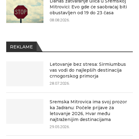
Danas zatvaranje ulica u Sremskoj
Mitrovici: Evo gde će saobraćaj biti
obustavljen od 19 do 23 časa
08.08.2026.
REKLAME
Letovanje bez stresa: Sirmiumbus
vas vodi do najlepših destinacija
crnogorskog primorja
28.07.2026.
Sremska Mitrovica ima svoj prozor
ka Jadranu: Počele prijave za
letovanje 2026, Hvar među
najtraženijim destinacijama
29.05.2026.