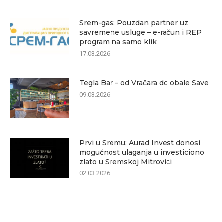
Srem-gas: Pouzdan partner uz
savremene usluge – e-račun i REP
program na samo klik
17.03.2026.
Tegla Bar – od Vračara do obale Save
09.03.2026.
Prvi u Sremu: Aurad Invest donosi
mogućnost ulaganja u investiciono
zlato u Sremskoj Mitrovici
02.03.2026.