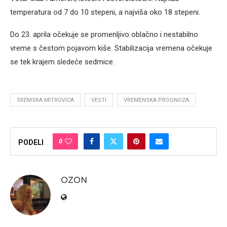
temperatura od 7 do 10 stepeni, a najviša oko 18 stepeni.
Do 23. aprila očekuje se promenljivo oblačno i nestabilno
vreme s čestom pojavom kiše. Stabilizacija vremena očekuje
se tek krajem sledeće sedmice.
SREMSKA MITROVICA
VESTI
VREMENSKA PROGNOZA
0
PODELI
OZON