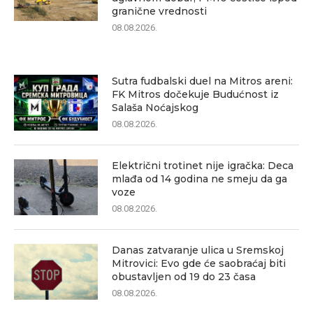
granične vrednosti
08.08.2026.
Sutra fudbalski duel na Mitros areni:
FK Mitros dočekuje Budućnost iz
Salaša Noćajskog
08.08.2026.
Električni trotinet nije igračka: Deca
mlađa od 14 godina ne smeju da ga
voze
08.08.2026.
Danas zatvaranje ulica u Sremskoj
Mitrovici: Evo gde će saobraćaj biti
obustavljen od 19 do 23 časa
08.08.2026.