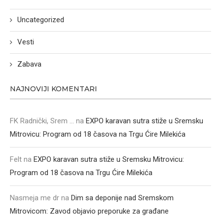
Uncategorized
Vesti
Zabava
NAJNOVIJI KOMENTARI
FK Radnički, Srem ...
na
EXPO karavan sutra stiže u Sremsku
Mitrovicu: Program od 18 časova na Trgu Ćire Milekića
Felt
na
EXPO karavan sutra stiže u Sremsku Mitrovicu:
Program od 18 časova na Trgu Ćire Milekića
Nasmeja me dr
na
Dim sa deponije nad Sremskom
Mitrovicom: Zavod objavio preporuke za građane