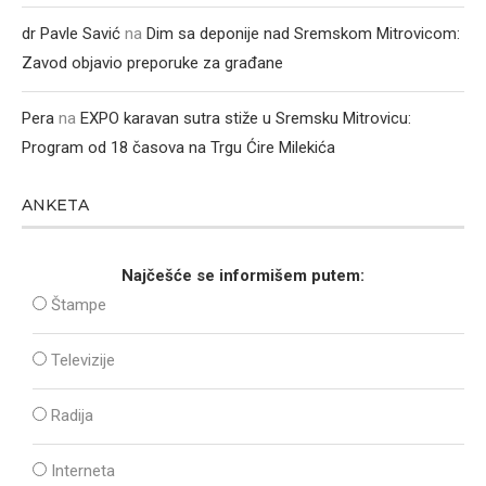
dr Pavle Savić
na
Dim sa deponije nad Sremskom Mitrovicom:
Zavod objavio preporuke za građane
Pera
na
EXPO karavan sutra stiže u Sremsku Mitrovicu:
Program od 18 časova na Trgu Ćire Milekića
ANKETA
Najčešće se informišem putem:
Štampe
Televizije
Radija
Interneta