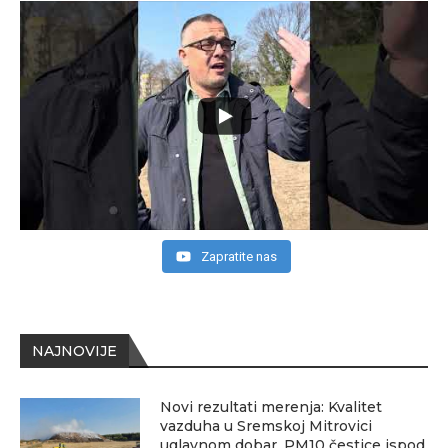
Zapratite nas
NAJNOVIJE
Novi rezultati merenja: Kvalitet
vazduha u Sremskoj Mitrovici
uglavnom dobar, PM10 čestice ispod