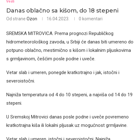
Vesti
Danas oblačno sa kišom, do 18 stepeni
Od strane
Ozon
16.04.2023.
0 komentari
SREMSKA MITROVICA. Prema prognozi Republičkog
hidrometeorološkog zavoda, u Srbiji će danas biti umereno do
potpuno oblačno, mestimično s kišom i lokalnim pljuskovima
s grmljavinom, češćim posle podne i uveče.
Vetar slab i umeren, ponegde kratkotrajno i jak, istočni i
severoistočni.
Najniža temperatura od 4 do 10 stepeni, a najviša od 14 do 19
stepeni.
U Sremskoj Mitrovici danas posle podne i uveče povremeno
kratkotrajna kiša ili lokalni pljusak uz mogućnost grmljavine.
Vetar slab i umeren, istočni i severoistočni. Najniža