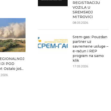
REGISTRACIJU
VOZILA U
SREMSKOJ
MITROVICI
08.05.2026.
Srem-gas: Pouzdan
partner uz
savremene usluge –
e-račun i REP
program na samo
REGIONALNOJ
U subotu zatvaranje ulica u
Na Horgošu
klik
IJI POD
Sremskoj Mitrovici
minuta, na 
17.03.2026.
Ostalo još...
06.08.2026.
06.0
.2026.