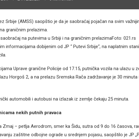
 Srbije (AMSS) saopštio je da je saobraćaj pojačan na svim važnij
 na graničnim prelazima.
aobraćaj na putevima u Srbiji i na graničnim prelazimaFoto: 021.rs
m informacijama dobijenim od JP “ Putevi Srbije“, na naplatnim st
ila.
jama Uprave granične Policije od 17.15, putnička vozila na ulazu u z
azu Horgoš 2, a na prelazu Sremska Rača zadržavanje je 30 minuta i
ički automobili i autobusi na izlazak iz zemlje čekaju 25 minuta.
nicama nekih putnih pravaca
ja Zmaj – petlja Aerodrom, smer ka Šidu, sutra od 9 do 16 časova, ra
anju zaštitne odbojne ograde u srednjem pojasu, saopštilo je JP „Pu