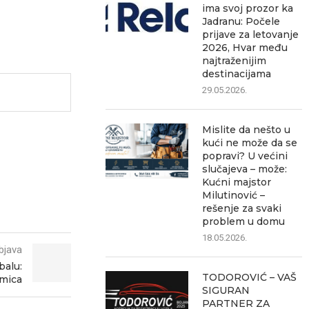
ima svoj prozor ka
Jadranu: Počele
prijave za letovanje
2026, Hvar među
najtraženijim
destinacijama
29.05.2026.
Mislite da nešto u
kući ne može da se
popravi? U većini
slučajeva – može:
Kućni majstor
Milutinović –
rešenje za svaki
problem u domu
18.05.2026.
bjava
balu:
TODOROVIĆ – VAŠ
mica
SIGURAN
PARTNER ZA