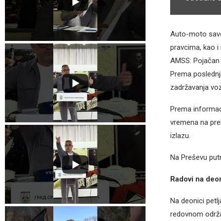
Auto-moto savez
pravcima, kao i
AMSS: Pojačan s
Prema poslednji
zadržavanja voz
Prema informaci
vremena na prel
izlazu.
Na Preševu putn
Radovi na deo
Na deonici petl
redovnom održav