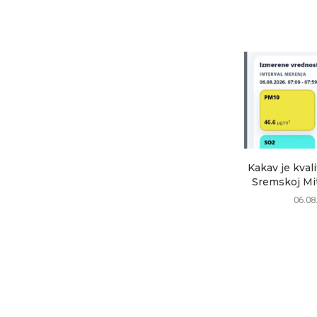
Kakav je kval
Sremskoj Mitr
06.08