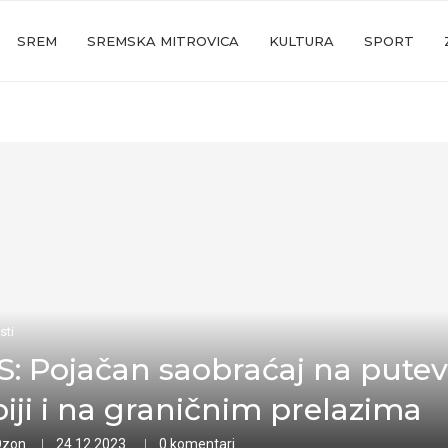
SREM
SREMSKA MITROVICA
KULTURA
SPORT
sti
: Pojačan saobraćaj na pute
biji i na graničnim prelazima
Ozon
24.12.2023.
0 komentari