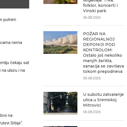
događaja: Trka,
folklor, koncerti i
Vinski park
06.08.2026.
im putnim
POŽAR NA
REGIONALNOJ
anicama nema
DEPONIJI POD
KONTROLOM:
Ostalo još nekoliko
manjih žarišta,
emlju čekaju sat
sanacija se završava
 na ulazu i na
tokom prepodneva
06.08.2026.
U subotu zatvaranje
ulica u Sremskoj
Mitrovici
06.08.2026.
dovi na
tevi Srbije“.