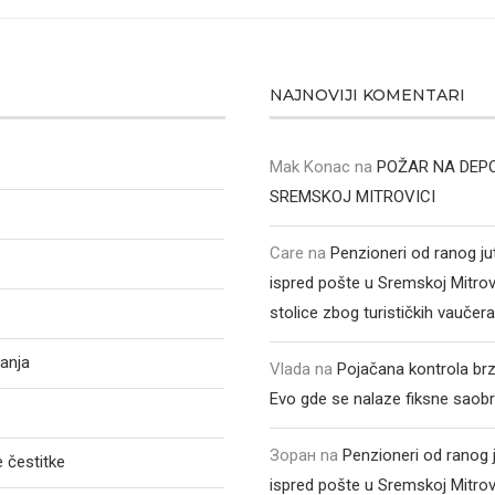
NAJNOVIJI KOMENTARI
Mak Konac
na
POŽAR NA DEPO
SREMSKOJ MITROVICI
Care
na
Penzioneri od ranog ju
ispred pošte u Sremskoj Mitrovic
stolice zbog turističkih vaučer
anja
Vlada
na
Pojačana kontrola br
Evo gde se nalaze fiksne saob
Зоран
na
Penzioneri od ranog 
 čestitke
ispred pošte u Sremskoj Mitrovic