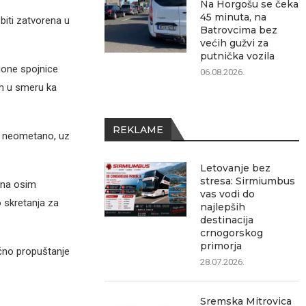
Na Horgošu se čeka
45 minuta, na
iti zatvorena u
Batrovcima bez
većih gužvi za
putnička vozila
cione spojnice
06.08.2026.
m u smeru ka
REKLAME
ja neometano, uz
Letovanje bez
stresa: Sirmiumbus
ana osim
vas vodi do
o skretanja za
najlepših
destinacija
crnogorskog
primorja
ično propuštanje
28.07.2026.
Sremska Mitrovica