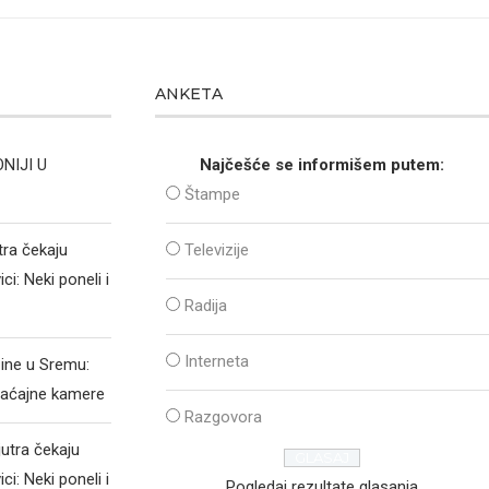
ANKETA
NIJI U
Najčešće se informišem putem:
Štampe
tra čekaju
Televizije
i: Neki poneli i
Radija
a
Interneta
zine u Sremu:
raćajne kamere
Razgovora
jutra čekaju
i: Neki poneli i
Pogledaj rezultate glasanja