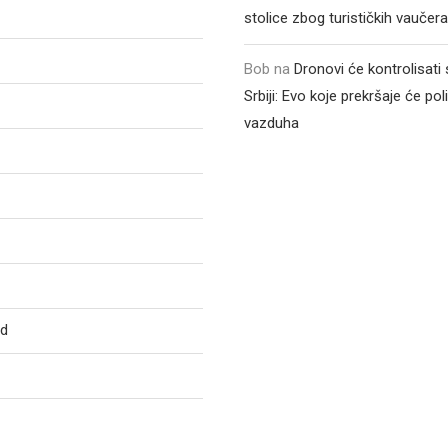
stolice zbog turističkih vaučer
Bob
na
Dronovi će kontrolisati
Srbiji: Evo koje prekršaje će poli
vazduha
ed