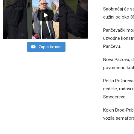
Saobraćaj će se
dužini od oko 8
Pančevački most
uzvodne konstr
Pančevu.
Zapratite nas
Nova Pazova, do
povremeno krat
Petlja Požarev
nedelje, radovi 
Smederevo.
Kokin Brod-Prib
vozila semafor