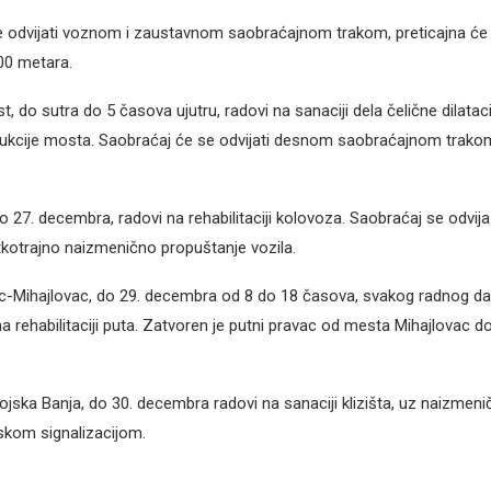
 odvijati voznom i zaustavnom saobraćajnom trakom, preticajna će b
00 metara.
, do sutra do 5 časova ujutru, radovi na sanaciji dela čelične dilata
ukcije mosta. Saobraćaj će se odvijati desnom saobraćajnom trako
 27. decembra, radovi na rehabilitaciji kolovoza. Saobraćaj se odvi
kotrajno naizmenično propuštanje vozila.
ac-Mihajlovac, do 29. decembra od 8 do 18 časova, svakog radnog d
na rehabilitaciji puta. Zatvoren je putni pravac od mesta Mihajlovac d
ojska Banja, do 30. decembra radovi na sanaciji klizišta, uz naizmen
skom signalizacijom.