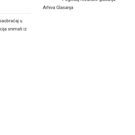
a
Arhiva Glasanja
 saobraćaj u
cija snimati iz