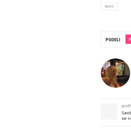
AMSS
0
PODELI
pret
Saob
se n