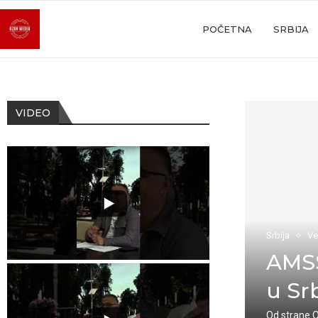
POČETNA
SRBIJA
VIDEO
Srbija
Ve
AMSS
u Sr
Od strane