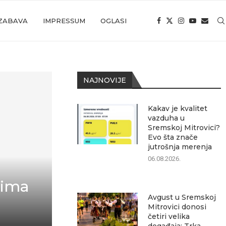
ZABAVA
IMPRESSUM
OGLASI
NAJNOVIJE
Kakav je kvalitet
vazduha u
Sremskoj Mitrovici?
Evo šta znače
jutrošnja merenja
06.08.2026.
vima
Avgust u Sremskoj
Mitrovici donosi
četiri velika