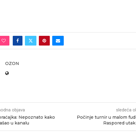
OZON
hodna objava
sledeća o
raćajka: Nepoznato kako
Počinje turnir u malom fud
ašao u kanalu
Raspored utak