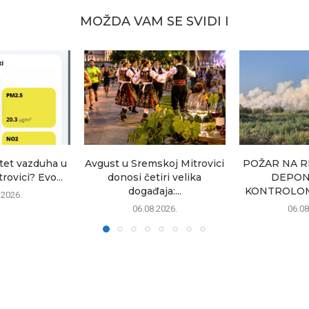
MOŽDA VAM SE SVIDI I
itet vazduha u
Avgust u Sremskoj Mitrovici
POŽAR NA 
ovici? Evo...
donosi četiri velika
DEPON
događaja:...
KONTROLOM: 
.2026.
06.08.2026.
06.08