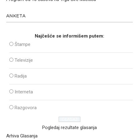
ANKETA
Najčešće se informišem putem:
Štampe
Televizije
Radija
Interneta
Razgovora
Pogledaj rezultate glasanja
Arhiva Glasanja