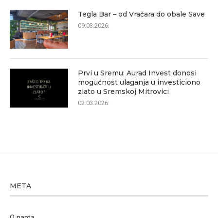
Tegla Bar – od Vračara do obale Save
09.03.2026.
Prvi u Sremu: Aurad Invest donosi
mogućnost ulaganja u investiciono
zlato u Sremskoj Mitrovici
02.03.2026.
META
O nama