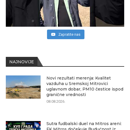
Zapratite nas
NAJNOVIJE
Novi rezultati merenja: Kvalitet
vazduha u Sremskoj Mitrovici
uglavnom dobar, PM10 čestice ispod
granične vrednosti
08.08.2026.
Sutra fudbalski duel na Mitros areni:
FK Mitros dočekuje Budućnost iz