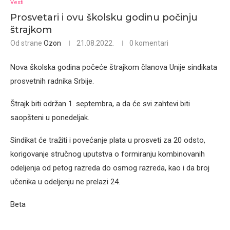
Vesti
Prosvetari i ovu školsku godinu počinju
štrajkom
Od strane
Ozon
21.08.2022.
0 komentari
Nova školska godina počeće štrajkom članova Unije sindikata
prosvetnih radnika Srbije.
Štrajk biti održan 1. septembra, a da će svi zahtevi biti
saopšteni u ponedeljak.
Sindikat će tražiti i povećanje plata u prosveti za 20 odsto,
korigovanje stručnog uputstva o formiranju kombinovanih
odeljenja od petog razreda do osmog razreda, kao i da broj
učenika u odeljenju ne prelazi 24.
Beta