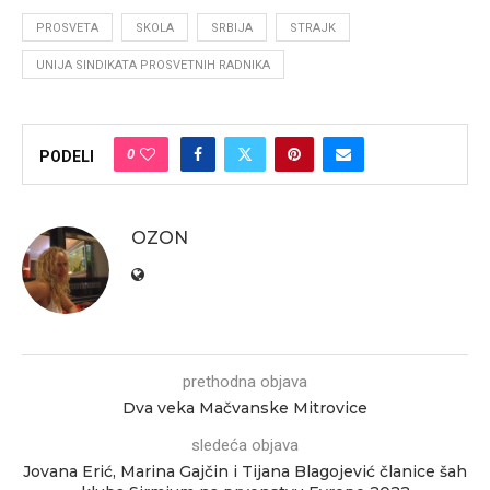
PROSVETA
SKOLA
SRBIJA
STRAJK
UNIJA SINDIKATA PROSVETNIH RADNIKA
0
PODELI
OZON
prethodna objava
Dva veka Mačvanske Mitrovice
sledeća objava
Jovana Erić, Marina Gajčin i Tijana Blagojević članice šah