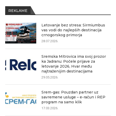
REKLAME
Letovanje bez stresa: Sirmiumbus
vas vodi do najlepših destinacija
crnogorskog primorja
28.07.2026.
Sremska Mitrovica ima svoj prozor
ka Jadranu: Počele prijave za
letovanje 2026, Hvar među
najtraženijim destinacijama
29.05.2026.
Srem-gas: Pouzdan partner uz
savremene usluge – e-račun i REP
program na samo klik
17.03.2026.