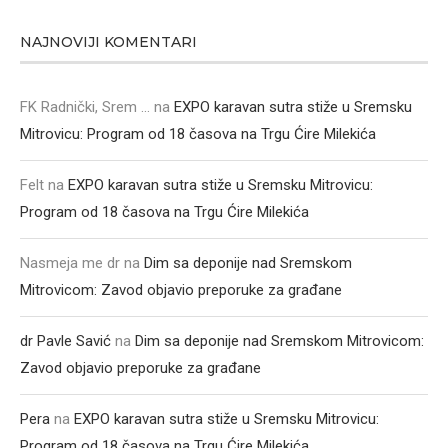
NAJNOVIJI KOMENTARI
FK Radnički, Srem ...
na
EXPO karavan sutra stiže u Sremsku
Mitrovicu: Program od 18 časova na Trgu Ćire Milekića
Felt
na
EXPO karavan sutra stiže u Sremsku Mitrovicu:
Program od 18 časova na Trgu Ćire Milekića
Nasmeja me dr
na
Dim sa deponije nad Sremskom
Mitrovicom: Zavod objavio preporuke za građane
dr Pavle Savić
na
Dim sa deponije nad Sremskom Mitrovicom:
Zavod objavio preporuke za građane
Pera
na
EXPO karavan sutra stiže u Sremsku Mitrovicu:
Program od 18 časova na Trgu Ćire Milekića