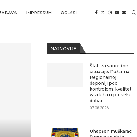
ZABAVA
IMPRESSUM
OGLASI
NAJNOVIJE
Štab za vanredne
situacije: Požar na
Regionalnoj
deponiji pod
kontrolom, kvalitet
vazduha u proseku
dobar
07.08.2026.
Uhapšen muškarac: