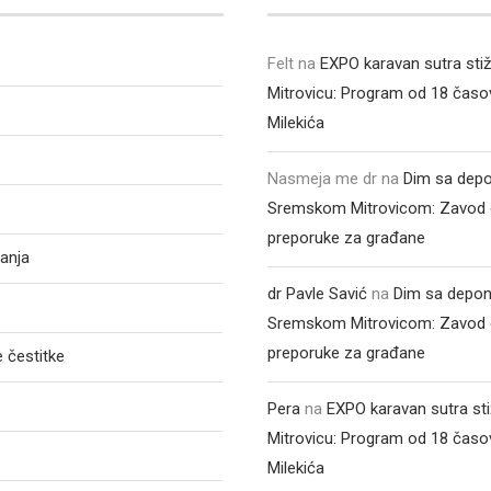
Felt
na
EXPO karavan sutra sti
Mitrovicu: Program od 18 časo
Milekića
Nasmeja me dr
na
Dim sa depo
Sremskom Mitrovicom: Zavod 
preporuke za građane
anja
dr Pavle Savić
na
Dim sa depon
Sremskom Mitrovicom: Zavod 
preporuke za građane
 čestitke
Pera
na
EXPO karavan sutra st
Mitrovicu: Program od 18 časo
Milekića