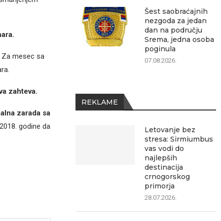
Šest saobraćajnih
nezgoda za jedan
dan na području
ara.
Srema, jedna osoba
poginula
. Za mesec sa
07.08.2026.
ra.
dva zahteva.
REKLAME
malna zarada sa
z 2018. godine da
Letovanje bez
stresa: Sirmiumbus
vas vodi do
najlepših
destinacija
crnogorskog
primorja
28.07.2026.