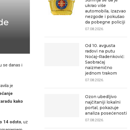
Sumnja se da je
ukrao više
automobila, izazvao
nezgode i pokušao
de
da pobegne policiji
07.08.2026.
Od 10. avgusta
radovi na putu
Noćaj–Radenković:
Saobraćaj
u se danas i
naizmenično
jednom trakom
07.08.2026.
vila je
većanje
Ozon ubedljivo
zaradu kako
najčitaniji lokalni
portal, pokazuje
analiza posećenosti
07.08.2026.
ko 14 odsto
, uz
 smanjenjem