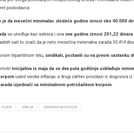
ret poslodavca.
 je da mesečni minimalac sledeće godine iznosi oko 40.000 din
ada
se utvrđuje kao satnica i ona
ove godine iznosi 201,22 dinara
adnih sati to znači da je neto mesečna minimalna zarada 35.414 dina
ovom tripartitnom telu
, sindikati, postavili su na prvom sastanku 
azmotri
inicijativa iz maja da se dva puta godišnje usklađuje mini
korpom
usled visoke inflacije, a drugi zahtev proizilazi iz dogovora i
zarada izjednači sa minimalnom potrošačkom korpom.
PLATA
SRBIJA
SREMSKA MITROVICA