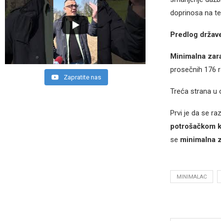
doprinosa na te
Predlog države
Minimalna zar
prosečnih 176 r
Zapratite nas
Treća strana u 
Prvi je da se r
potrošačkom 
se
minimalna 
MINIMALAC