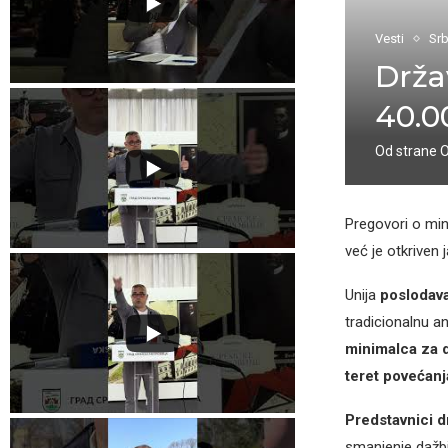
Vesti
Srb
Drža
40.0
Od strane
Pregovori o min
već je otkriven 
Unija
poslodav
tradicionalnu a
minimalca za d
teret povećanj
Predstavnici d
smanjenje dažb