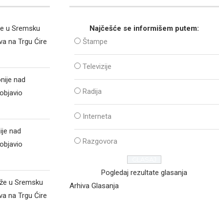
že u Sremsku
Najčešće se informišem putem:
va na Trgu Ćire
Štampe
Televizije
nije nad
Radija
objavio
Interneta
ije nad
Razgovora
objavio
Pogledaj rezultate glasanja
iže u Sremsku
Arhiva Glasanja
va na Trgu Ćire