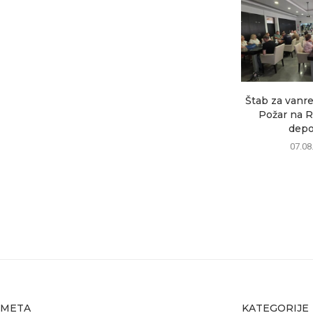
Štab za vanre
Požar na R
depon
07.08
META
KATEGORIJE