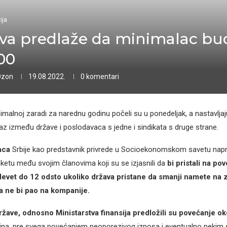
ija
va predlaže da minimalac bu
00
Ozon
19.08.2022.
0 komentari
imalnoj zaradi za narednu godinu počeli su u ponedeljak, a nastavljaj
jaz između države i poslodavaca s jedne i sindikata s druge strane.
aca
Srbije kao predstavnik privrede u Socioekonomskom savetu napra
nketu među svojim članovima koji su se izjasnili da
bi pristali na po
evet do 12 odsto ukoliko država pristane da smanji namete na 
a ne bi pao na kompanije.
ržave, odnosno Ministarstva finansija predložili su povećanje o
ina, pre svega povećanjem neoporezivog iznosa i eventualno nekim