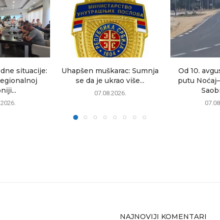
dne situacije:
Uhapšen muškarac: Sumnja
Od 10. avgu
egionalnoj
se da je ukrao više...
putu Noćaj
iji...
Saobr
07.08.2026.
.2026.
07.08
NAJNOVIJI KOMENTARI