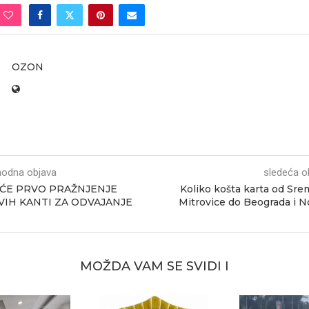
OZON
hodna objava
sledeća o
ĆE PRVO PRAŽNJENJE
Koliko košta karta od Sr
VIH KANTI ZA ODVAJANJE
Mitrovice do Beograda i 
MOŽDA VAM SE SVIDI I