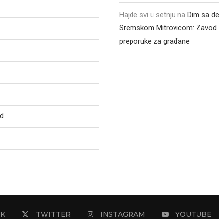
Hajde svi u setnju
na
Dim sa de
Sremskom Mitrovicom: Zavod 
preporuke za građane
ed
OK
TWITTER
INSTAGRAM
YOUTUBE