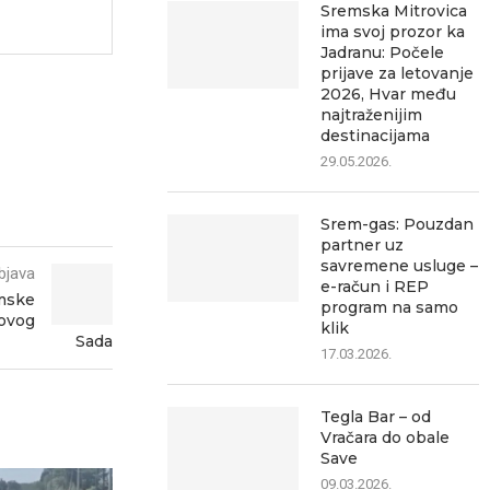
Sremska Mitrovica
ima svoj prozor ka
Jadranu: Počele
prijave za letovanje
2026, Hvar među
najtraženijim
destinacijama
29.05.2026.
Srem-gas: Pouzdan
partner uz
savremene usluge –
bjava
e-račun i REP
emske
program na samo
Novog
klik
Sada
17.03.2026.
Tegla Bar – od
Vračara do obale
Save
09.03.2026.