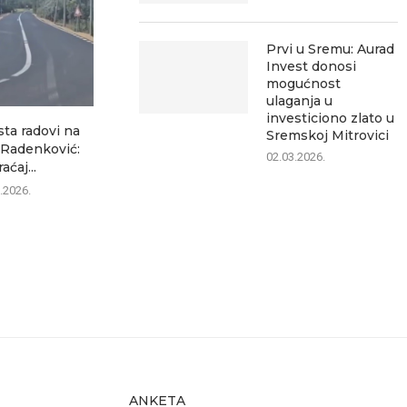
Prvi u Sremu: Aurad
Invest donosi
mogućnost
ulaganja u
investiciono zlato u
sta radovi na
Ozon ubedljivo najčitaniji
Žene u penzij
Sremskoj Mitrovici
–Radenković:
lokalni portal, pokazuje
puna p
02.03.2026.
aćaj...
analiza posećenosti
07.0
.2026.
07.08.2026.
ANKETA