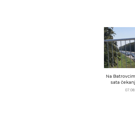
Na Batrovcima
sata čekanja
07.08