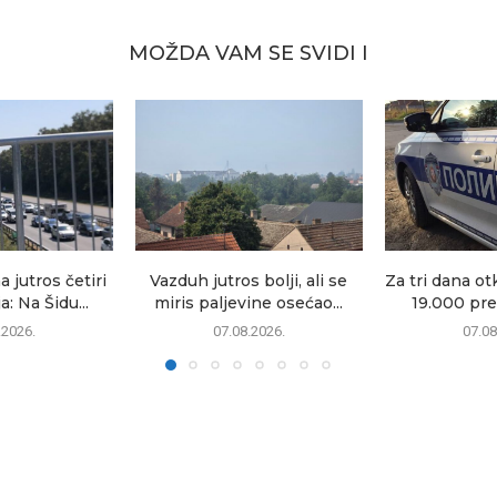
MOŽDA VAM SE SVIDI I
 jutros četiri
Vazduh jutros bolji, ali se
Za tri dana ot
: Na Šidu...
miris paljevine osećao...
19.000 pre
.2026.
07.08.2026.
07.08