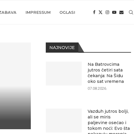
ZABAVA
IMPRESSUM
OGLASI
NAJNOVIJE
Na Batrovcima
jutros četiri sata
čekanja: Na Šidu
oko sat vremena
07.08.2026.
Vazduh jutros bolji,
ali se miris
paljevine osećao i
tokom noći: Evo šta