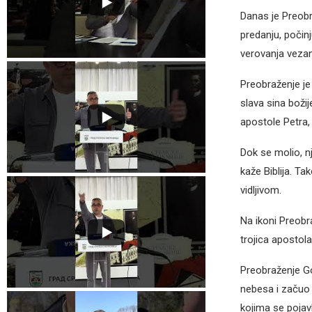
Danas je Preobr
predanju, počinj
verovanja vezan
Preobraženje je
slava sina boži
apostole Petra,
Dok se molio, n
kaže Biblija. Ta
vidljivom.
Na ikoni Preobra
trojica apostola
Preobraženje Gos
nebesa i začuo 
kojima se pojav