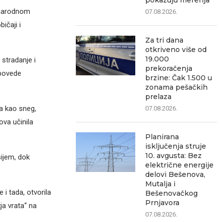
pokazuju merenja
 narodnom
07.08.2026.
ičaji i
Za tri dana
otkriveno više od
19.000
stradanje i
prekoračenja
 povede
brzine: Čak 1.500 u
zonama pešačkih
prelaza
la kao sneg,
07.08.2026.
ova učinila
Planirana
isključenja struje
10. avgusta: Bez
sijem, dok
električne energije
delovi Bešenova,
Mutalja i
 i tada, otvorila
Bešenovačkog
Prnjavora
ja vrata“ na
07.08.2026.