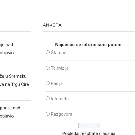
ANKETA
ije nad
Najčešće se informišem putem:
objavio
Štampe
Televizije
iže u Sremsku
Radija
va na Trgu Ćire
Interneta
ponije nad
Razgovora
objavio
Pogledaj rezultate glasanja