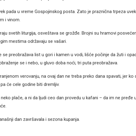
ek pada u vreme Gospojinskog posta. Zato je praznična trpeza uvek
m i vinom.
raju svetih liturgija, osveštava se grožđe. Brojni su hramovi posveć
gim mestima održavaju se vašari.
se preobražava list u gori i kamen u vodi, lišće počinje da žuti i opa
obraženje se i nebo, u gluvo doba noći, tri puta preobražava.
anjenom verovanju, na ovaj dan ne treba preko dana spavati, jer ko
pa će cele godine biti dremljiv.
 neko plače, a ni da ljudi ceo dan provedu u kafani – da im ne pređe u
će.
našnji dan završavala i sezona kupanja.