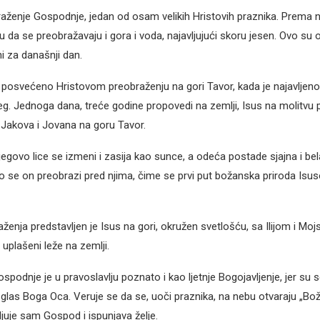
aženje Gospodnje, jedan od osam velikih Hristovih praznika. Prema
u da se preobražavaju i gora i voda, najavljujući skoru jesen. Ovo su ob
i za današnji dan.
 posvećeno Hristovom preobraženju na gori Tavor, kada je najavljeno 
jeg. Jednoga dana, treće godine propovedi na zemlji, Isus na molitvu
 Jakova i Jovana na goru Tavor.
jegovo lice se izmeni i zasija kao sunce, a odeća postade sjajna i be
ko se on preobrazi pred njima, čime se prvi put božanska priroda Isus
ženja predstavljen je Isus na gori, okružen svetlošću, sa Ilijom i Moj
 uplašeni leže na zemlji.
podnje je u pravoslavlju poznato i kao ljetnje Bogojavljenje, jer su se
glas Boga Oca. Veruje se da se, uoči praznika, na nebu otvaraju „Bož
ljuje sam Gospod i ispunjava želje.