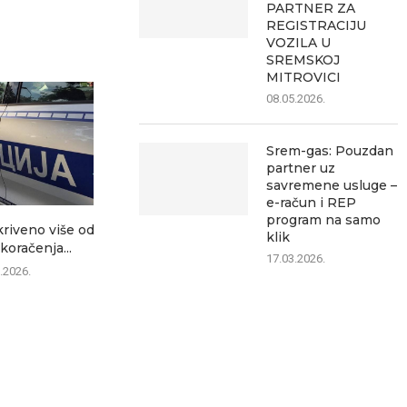
PARTNER ZA
REGISTRACIJU
VOZILA U
SREMSKOJ
MITROVICI
08.05.2026.
Srem-gas: Pouzdan
partner uz
savremene usluge –
e-račun i REP
program na samo
kriveno više od
Planirana isključenja struje
I danas veom
klik
koračenja...
10. avgusta: Bez električne
podne mogući
17.03.2026.
energije...
.2026.
07.0
07.08.2026.