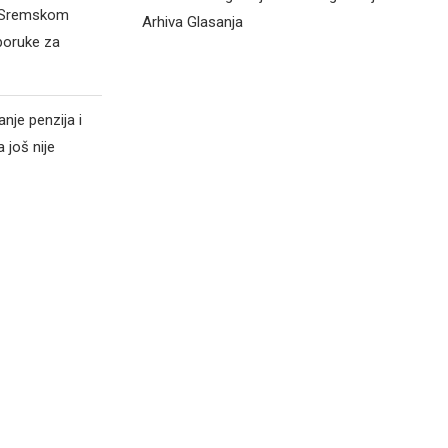
d Sremskom
Arhiva Glasanja
poruke za
nje penzija i
 još nije