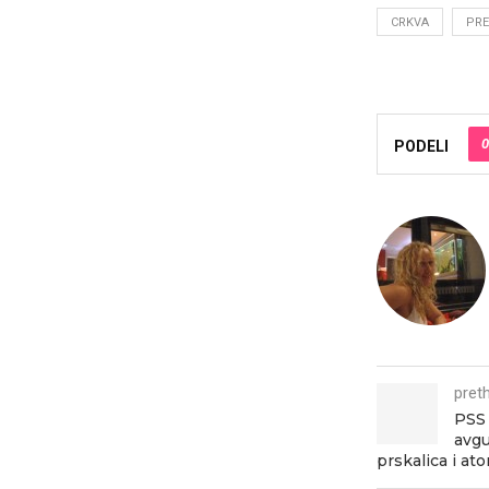
CRKVA
PRE
0
PODELI
pret
PSS 
avgu
prskalica i at