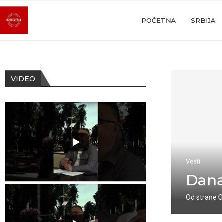
POČETNA
SRBIJA
VIDEO
Vesti
Dana
Od strane