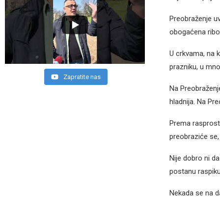
Preobraženje uv
obogaćena ribo
U crkvama, na k
prazniku, u mno
Zapratite nas
Na Preobraženje 
hladnija. Na Pre
Prema rasprostr
preobraziće se, 
Nije dobro ni da
postanu raspiku
Nekada se na da