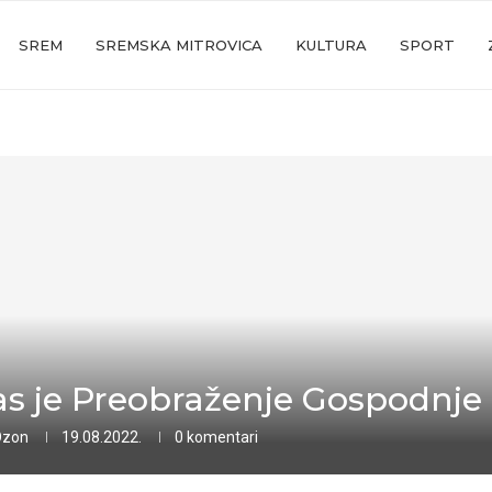
SREM
SREMSKA MITROVICA
KULTURA
SPORT
s je Preobraženje Gospodnje
Ozon
19.08.2022.
0 komentari