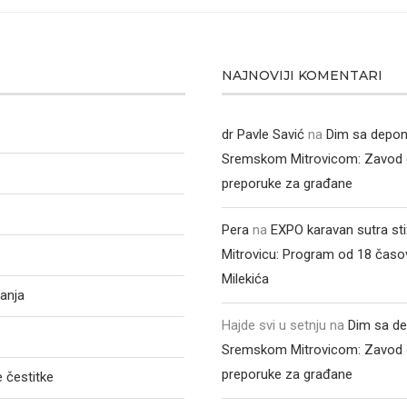
NAJNOVIJI KOMENTARI
dr Pavle Savić
na
Dim sa depon
Sremskom Mitrovicom: Zavod 
preporuke za građane
Pera
na
EXPO karavan sutra st
Mitrovicu: Program od 18 časo
Milekića
anja
Hajde svi u setnju
na
Dim sa de
Sremskom Mitrovicom: Zavod 
preporuke za građane
 čestitke