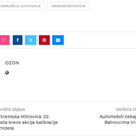
OBRAZENJE GOSPODNJE
SREMSKA MITROVICA
OZON
hodna objava
sledeća o
Sremska Mitrovica. 22.
Automobili čeka
sta kreće akcija kalibracije
Batrovcima tri
omizera