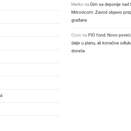
Marko
na
Dim sa deponije na
Mitrovicom: Zavod objavio pre
građane
Cccc
na
PIO fond: Novo poveća
dalje u planu, ali konačna odluka
doneta
ed