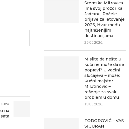
Sremska Mitrovica
ima svoj prozor ka
Jadranu: Počele
prijave za letovanje
2026, Hvar među
najtraženijim
destinacijama
29.05.2026.
Mislite da nešto u
kući ne može da se
popravi? U većini
slučajeva – može:
Kućni majstor
Milutinović –
rešenje za svaki
problem u domu
bjava
18.05.2026.
ju na
 sata
TODOROVIĆ – VAŠ
SIGURAN