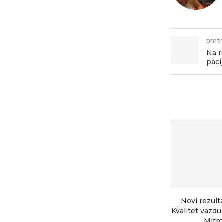
pret
Na r
paci
Novi rezult
Kvalitet vazd
Mitrov