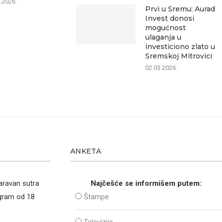
.2026.
Prvi u Sremu: Aurad
08.08.2026.
Invest donosi
mogućnost
ulaganja u
investiciono zlato u
Sremskoj Mitrovici
02.03.2026.
ANKETA
aravan sutra
Najčešće se informišem putem:
ogram od 18
Štampe