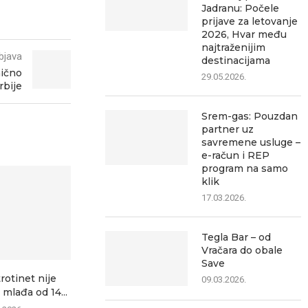
Jadranu: Počele
prijave za letovanje
2026, Hvar među
najtraženijim
bjava
destinacijama
nično
29.05.2026.
rbije
Srem-gas: Pouzdan
partner uz
savremene usluge –
e-račun i REP
program na samo
klik
17.03.2026.
Tegla Bar – od
Vračara do obale
Save
trotinet nije
Danas zatvaranje ulica u
Mitrovica dana
09.03.2026.
 mlađa od 14...
Sremskoj Mitrovici: Evo
08.0
gde...