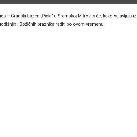
a – Gradski bazen „Pinki“ u Sremskoj Mitrovici će, kako najavljuju iz
dišnjih i Božićnih praznika raditi po ovom vremenu: