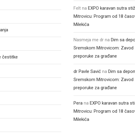
Felt
na
EXPO karavan sutra sti
Mitrovicu: Program od 18 časo
Milekića
anja
Nasmeja me dr
na
Dim sa depo
Sremskom Mitrovicom: Zavod 
preporuke za građane
 čestitke
dr Pavle Savić
na
Dim sa depon
Sremskom Mitrovicom: Zavod 
preporuke za građane
Pera
na
EXPO karavan sutra st
Mitrovicu: Program od 18 časo
Milekića