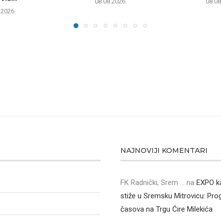
08.08.2026.
08.08
.2026.
NAJNOVIJI KOMENTARI
FK Radnički, Srem ...
na
EXPO k
stiže u Sremsku Mitrovicu: Pr
časova na Trgu Ćire Milekića