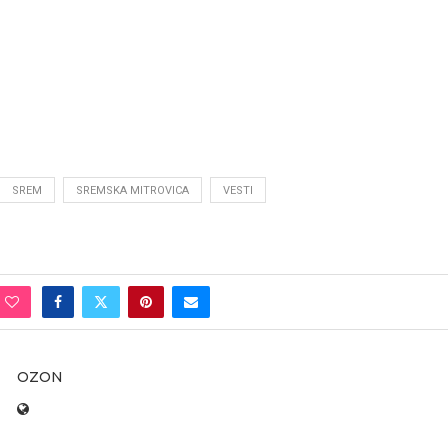
SREM
SREMSKA MITROVICA
VESTI
OZON