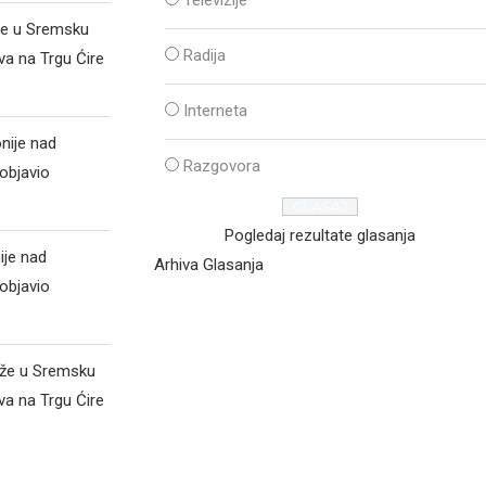
Televizije
že u Sremsku
Radija
va na Trgu Ćire
Interneta
nije nad
Razgovora
objavio
Pogledaj rezultate glasanja
ije nad
Arhiva Glasanja
objavio
iže u Sremsku
va na Trgu Ćire