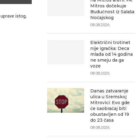
na Mitros areni: FK
Mitros dočekuje
Budućnost iz Salaša
 uprave istog,
Noćajskog
08.08.2026.
Električni trotinet
nije igračka: Deca
mlađa od 14 godina
ne smeju da ga
voze
08.08.2026.
Danas zatvaranje
ulica u Sremskoj
Mitrovici: Evo gde
će saobraćaj biti
obustavljen od 19
do 23 časa
08.08.2026.