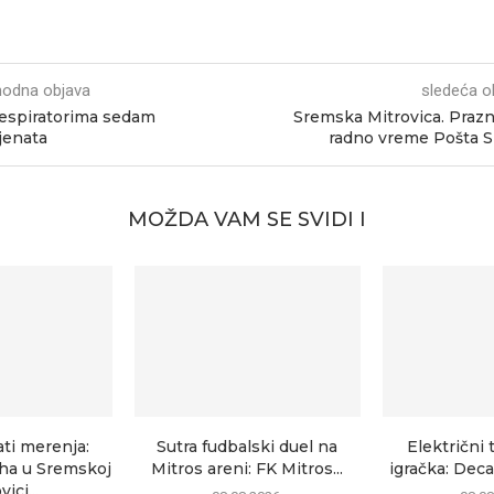
hodna objava
sledeća o
espiratorima sedam
Sremska Mitrovica. Praz
jenata
radno vreme Pošta S
MOŽDA VAM SE SVIDI I
ati merenja:
Sutra fudbalski duel na
Električni 
uha u Sremskoj
Mitros areni: FK Mitros...
igračka: Deca
ici...