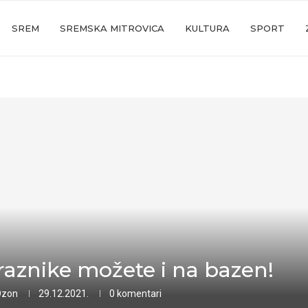
SREM
SREMSKA MITROVICA
KULTURA
SPORT
raznike možete i na bazen!
Ozon
29.12.2021.
0 komentari