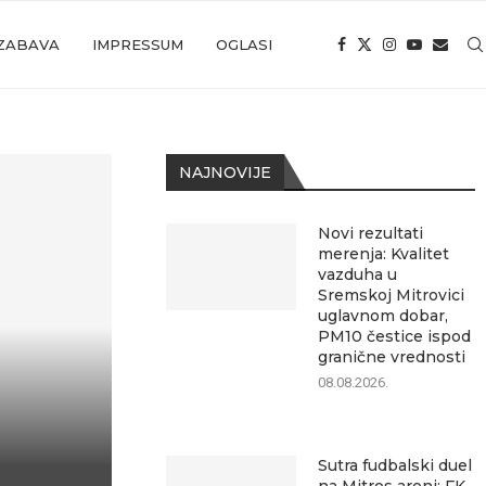
ZABAVA
IMPRESSUM
OGLASI
NAJNOVIJE
Novi rezultati
merenja: Kvalitet
vazduha u
Sremskoj Mitrovici
uglavnom dobar,
PM10 čestice ispod
granične vrednosti
08.08.2026.
Sutra fudbalski duel