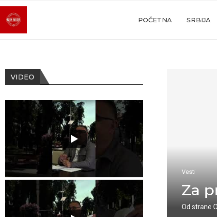
POČETNA
SRBIJA
VIDEO
Vesti
Za p
Od strane