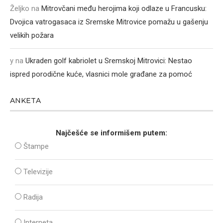
Željko
na
Mitrovčani među herojima koji odlaze u Francusku:
Dvojica vatrogasaca iz Sremske Mitrovice pomažu u gašenju
velikih požara
y
na
Ukraden golf kabriolet u Sremskoj Mitrovici: Nestao
ispred porodične kuće, vlasnici mole građane za pomoć
ANKETA
Najčešće se informišem putem:
Štampe
Televizije
Radija
Interneta