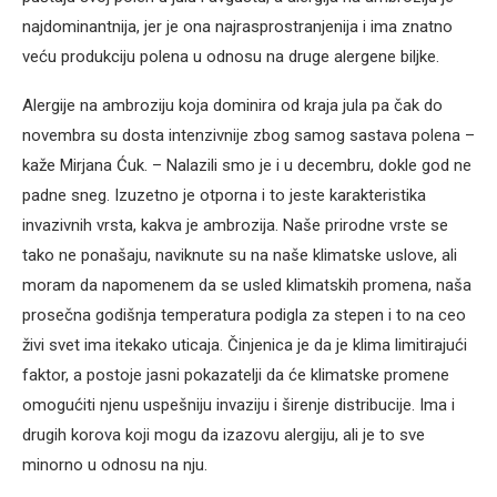
najdominantnija, jer je ona najrasprostranjenija i ima znatno
veću produkciju polena u odnosu na druge alergene biljke.
Alergije na ambroziju koja dominira od kraja jula pa čak do
novembra su dosta intenzivnije zbog samog sastava polena –
kaže Mirjana Ćuk. – Nalazili smo je i u decembru, dokle god ne
padne sneg. Izuzetno je otporna i to jeste karakteristika
invazivnih vrsta, kakva je ambrozija. Naše prirodne vrste se
tako ne ponašaju, naviknute su na naše klimatske uslove, ali
moram da napomenem da se usled klimatskih promena, naša
prosečna godišnja temperatura podigla za stepen i to na ceo
živi svet ima itekako uticaja. Činjenica je da je klima limitirajući
faktor, a postoje jasni pokazatelji da će klimatske promene
omogućiti njenu uspešniju invaziju i širenje distribucije. Ima i
drugih korova koji mogu da izazovu alergiju, ali je to sve
minorno u odnosu na nju.