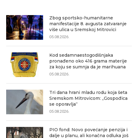
Zbog sportsko-humanitarne
manifestacije 8. avgusta zatvaranje
više ulica u Sremskoj Mitrovici
05.08.2026.
Kod sedamnaestogodišnjaka
pronađeno oko 416 grama materije
za koju se sumnja da je marihuana
05.08.2026.
Tri dana hrani mladu rodu koja šeta
Sremskom Mitrovicom: „Gospođica
se oporavlja“
05.08.2026.
PIO fond: Novo povećanje penzija i
dalje u planu, ali konačna odluka još