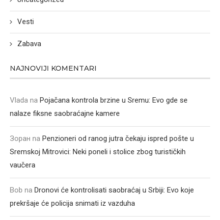
Vesti
Zabava
NAJNOVIJI KOMENTARI
Vlada
na
Pojačana kontrola brzine u Sremu: Evo gde se
nalaze fiksne saobraćajne kamere
Зоран
na
Penzioneri od ranog jutra čekaju ispred pošte u
Sremskoj Mitrovici: Neki poneli i stolice zbog turističkih
vaučera
Bob
na
Dronovi će kontrolisati saobraćaj u Srbiji: Evo koje
prekršaje će policija snimati iz vazduha