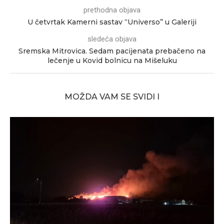
prethodna objava
U četvrtak Kamerni sastav “Universo” u Galeriji
sledeća objava
Sremska Mitrovica. Sedam pacijenata prebačeno na
lečenje u Kovid bolnicu na Mišeluku
MOŽDA VAM SE SVIDI I