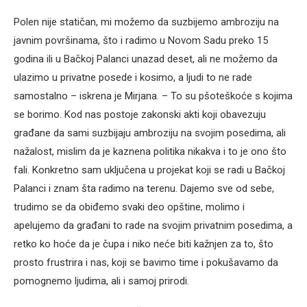
Polen nije statičan, mi možemo da suzbijemo ambroziju na
javnim površinama, što i radimo u Novom Sadu preko 15
godina ili u Bačkoj Palanci unazad deset, ali ne možemo da
ulazimo u privatne posede i kosimo, a ljudi to ne rade
samostalno – iskrena je Mirjana. – To su pšoteškoće s kojima
se borimo. Kod nas postoje zakonski akti koji obavezuju
građane da sami suzbijaju ambroziju na svojim posedima, ali
nažalost, mislim da je kaznena politika nikakva i to je ono što
fali. Konkretno sam uključena u projekat koji se radi u Bačkoj
Palanci i znam šta radimo na terenu. Dajemo sve od sebe,
trudimo se da obiđemo svaki deo opštine, molimo i
apelujemo da građani to rade na svojim privatnim posedima, a
retko ko hoće da je čupa i niko neće biti kažnjen za to, što
prosto frustrira i nas, koji se bavimo time i pokušavamo da
pomognemo ljudima, ali i samoj prirodi.