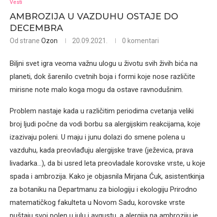
Vesti
AMBROZIJA U VAZDUHU OSTAJE DO
DECEMBRA
Od strane
Ozon
20.09.2021.
0 komentari
Biljni svet igra veoma važnu ulogu u životu svih živih bića na
planeti, dok šarenilo cvetnih boja i formi koje nose različite
mirisne note malo koga mogu da ostave ravnodušnim.
Problem nastaje kada u različitim periodima cvetanja veliki
broj ljudi počne da vodi borbu sa alergijskim reakcijama, koje
izazivaju poleni. U maju i junu dolazi do smene polena u
vazduhu, kada preovlađuju alergijske trave (ježevica, prava
livadarka…), da bi usred leta preovladale korovske vrste, u koje
spada i ambrozija. Kako je objasnila Mirjana Ćuk, asistentkinja
za botaniku na Departmanu za biologiju i ekologiju Prirodno
matematičkog fakulteta u Novom Sadu, korovske vrste
puštaju svoj polen u julu i avgustu, a alergija na ambroziju je