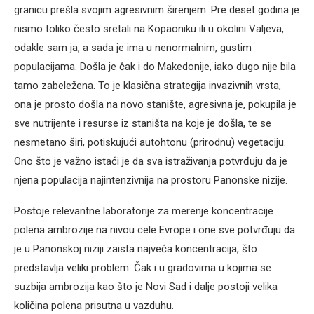
granicu prešla svojim agresivnim širenjem. Pre deset godina je
nismo toliko često sretali na Kopaoniku ili u okolini Valjeva,
odakle sam ja, a sada je ima u nenormalnim, gustim
populacijama. Došla je čak i do Makedonije, iako dugo nije bila
tamo zabeležena. To je klasična strategija invazivnih vrsta,
ona je prosto došla na novo stanište, agresivna je, pokupila je
sve nutrijente i resurse iz staništa na koje je došla, te se
nesmetano širi, potiskujući autohtonu (prirodnu) vegetaciju.
Ono što je važno istaći je da sva istraživanja potvrđuju da je
njena populacija najintenzivnija na prostoru Panonske nizije.
Postoje relevantne laboratorije za merenje koncentracije
polena ambrozije na nivou cele Evrope i one sve potvrđuju da
je u Panonskoj niziji zaista najveća koncentracija, što
predstavlja veliki problem. Čak i u gradovima u kojima se
suzbija ambrozija kao što je Novi Sad i dalje postoji velika
količina polena prisutna u vazduhu.