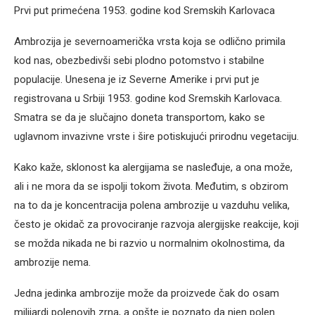
Prvi put primećena 1953. godine kod Sremskih Karlovaca
Ambrozija je severnoamerička vrsta koja se odlično primila
kod nas, obezbedivši sebi plodno potomstvo i stabilne
populacije. Unesena je iz Severne Amerike i prvi put je
registrovana u Srbiji 1953. godine kod Sremskih Karlovaca.
Smatra se da je slučajno doneta transportom, kako se
uglavnom invazivne vrste i šire potiskujući prirodnu vegetaciju.
Kako kaže, sklonost ka alergijama se nasleđuje, a ona može,
ali i ne mora da se ispolji tokom života. Međutim, s obzirom
na to da je koncentracija polena ambrozije u vazduhu velika,
često je okidač za provociranje razvoja alergijske reakcije, koji
se možda nikada ne bi razvio u normalnim okolnostima, da
ambrozije nema.
Jedna jedinka ambrozije može da proizvede čak do osam
milijardi polenovih zrna, a opšte je poznato da njen polen