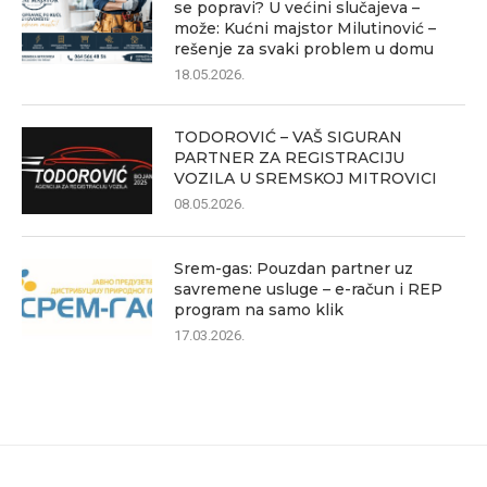
se popravi? U većini slučajeva –
može: Kućni majstor Milutinović –
rešenje za svaki problem u domu
18.05.2026.
TODOROVIĆ – VAŠ SIGURAN
PARTNER ZA REGISTRACIJU
VOZILA U SREMSKOJ MITROVICI
08.05.2026.
Srem-gas: Pouzdan partner uz
savremene usluge – e-račun i REP
program na samo klik
17.03.2026.