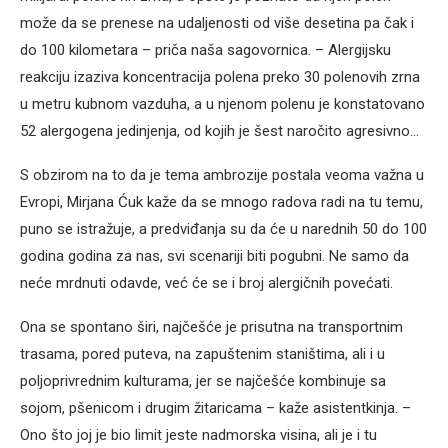
može da se prenese na udaljenosti od više desetina pa čak i
do 100 kilometara – priča naša sagovornica. – Alergijsku
reakciju izaziva koncentracija polena preko 30 polenovih zrna
u metru kubnom vazduha, a u njenom polenu je konstatovano
52 alergogena jedinjenja, od kojih je šest naročito agresivno…
S obzirom na to da je tema ambrozije postala veoma važna u
Evropi, Mirjana Ćuk kaže da se mnogo radova radi na tu temu,
puno se istražuje, a predviđanja su da će u narednih 50 do 100
godina godina za nas, svi scenariji biti pogubni. Ne samo da
neće mrdnuti odavde, već će se i broj alergičnih povećati.
Ona se spontano širi, najčešće je prisutna na transportnim
trasama, pored puteva, na zapuštenim staništima, ali i u
poljoprivrednim kulturama, jer se najčešće kombinuje sa
sojom, pšenicom i drugim žitaricama – kaže asistentkinja. –
Ono što joj je bio limit jeste nadmorska visina, ali je i tu