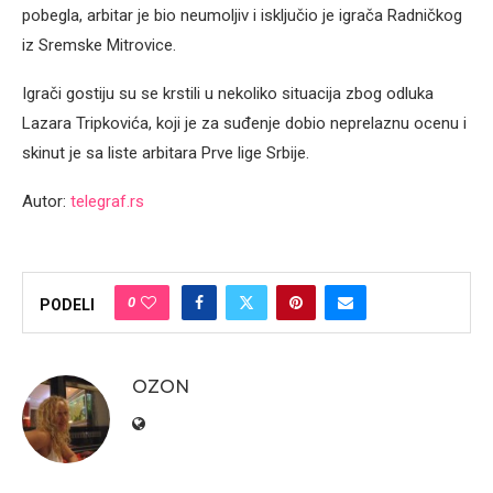
pobegla, arbitar je bio neumoljiv i isključio je igrača Radničkog
iz Sremske Mitrovice.
Igrači gostiju su se krstili u nekoliko situacija zbog odluka
Lazara Tripkovića, koji je za suđenje dobio neprelaznu ocenu i
skinut je sa liste arbitara Prve lige Srbije.
Autor:
telegraf.rs
0
PODELI
OZON