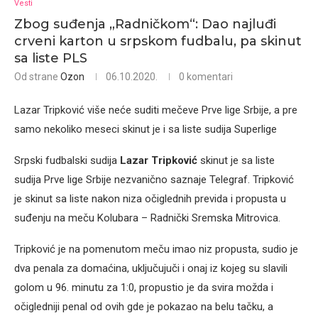
Vesti
Zbog suđenja „Radničkom“: Dao najluđi
crveni karton u srpskom fudbalu, pa skinut
sa liste PLS
Od strane
Ozon
06.10.2020.
0 komentari
Lazar Tripković više neće suditi mečeve Prve lige Srbije, a pre
samo nekoliko meseci skinut je i sa liste sudija Superlige
Srpski fudbalski sudija
Lazar Tripković
skinut je sa liste
sudija Prve lige Srbije nezvanično saznaje Telegraf. Tripković
je skinut sa liste nakon niza očiglednih previda i propusta u
suđenju na meču Kolubara – Radnički Sremska Mitrovica.
Tripković je na pomenutom meču imao niz propusta, sudio je
dva penala za domaćina, uključujuči i onaj iz kojeg su slavili
golom u 96. minutu za 1:0, propustio je da svira možda i
očigledniji penal od ovih gde je pokazao na belu tačku, a