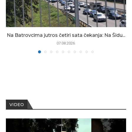
Na Batrovcima jutros četiri sata čekanja: Na Šidu...
07.08.2026.
VIDEO