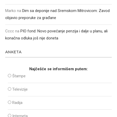
Marko
na
Dim sa deponije nad Sremskom Mitrovicom: Zavod
objavio preporuke za građane
Cccc
na
PIO fond: Novo povećanje penzija i dalje u planu, ali
konačna odluka još nije doneta
ANKETA
Najčešće se informišem putem:
Štampe
Televizije
Radija
Interneta