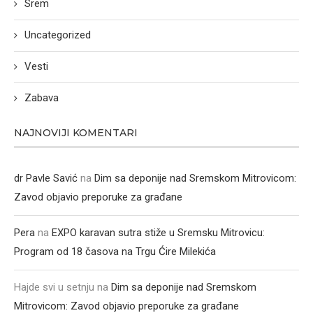
Srem
Uncategorized
Vesti
Zabava
NAJNOVIJI KOMENTARI
dr Pavle Savić
na
Dim sa deponije nad Sremskom Mitrovicom:
Zavod objavio preporuke za građane
Pera
na
EXPO karavan sutra stiže u Sremsku Mitrovicu:
Program od 18 časova na Trgu Ćire Milekića
Hajde svi u setnju
na
Dim sa deponije nad Sremskom
Mitrovicom: Zavod objavio preporuke za građane