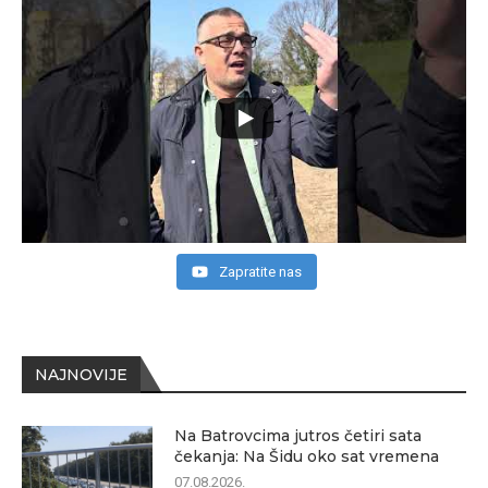
Zapratite nas
NAJNOVIJE
Na Batrovcima jutros četiri sata
čekanja: Na Šidu oko sat vremena
07.08.2026.