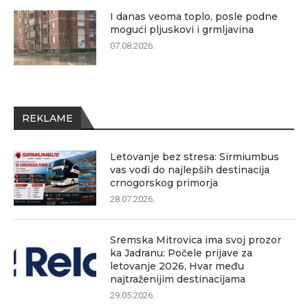
I danas veoma toplo, posle podne
mogući pljuskovi i grmljavina
07.08.2026.
REKLAME
Letovanje bez stresa: Sirmiumbus
vas vodi do najlepših destinacija
crnogorskog primorja
28.07.2026.
Sremska Mitrovica ima svoj prozor
ka Jadranu: Počele prijave za
letovanje 2026, Hvar među
najtraženijim destinacijama
29.05.2026.