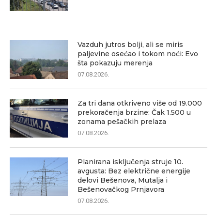
Vazduh jutros bolji, ali se miris
paljevine osećao i tokom noći: Evo
šta pokazuju merenja
07.08.2026.
Za tri dana otkriveno više od 19.000
prekoračenja brzine: Čak 1.500 u
zonama pešačkih prelaza
07.08.2026.
Planirana isključenja struje 10.
avgusta: Bez električne energije
delovi Bešenova, Mutalja i
Bešenovačkog Prnjavora
07.08.2026.