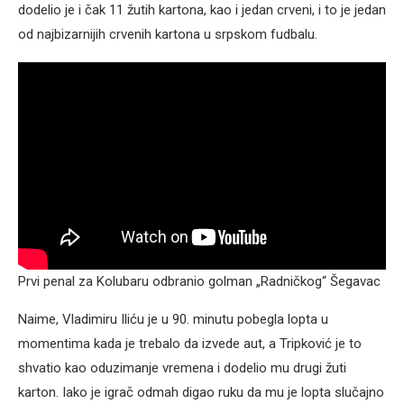
dodelio je i čak 11 žutih kartona, kao i jedan crveni, i to je jedan
od najbizarnijih crvenih kartona u srpskom fudbalu.
Prvi penal za Kolubaru odbranio golman „Radničkog“ Šegavac
Naime, Vladimiru Iliću je u 90. minutu pobegla lopta u
momentima kada je trebalo da izvede aut, a Tripković je to
shvatio kao oduzimanje vremena i dodelio mu drugi žuti
karton. Iako je igrač odmah digao ruku da mu je lopta slučajno