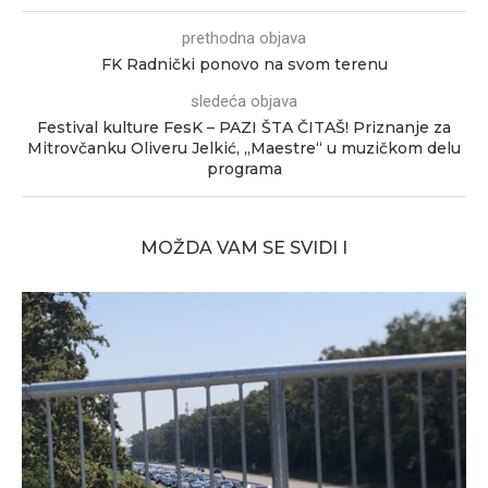
prethodna objava
FK Radnički ponovo na svom terenu
sledeća objava
Festival kulture FesK – PAZI ŠTA ČITAŠ! Priznanje za
Mitrovčanku Oliveru Jelkić, „Maestre“ u muzičkom delu
programa
MOŽDA VAM SE SVIDI I