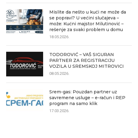
Mislite da nešto u kući ne može da
se popravi? U većini slučajeva –
može: Kućni majstor Milutinović –
rešenje za svaki problem u domu
18.05.2026.
TODOROVIĆ – VAŠ SIGURAN
PARTNER ZA REGISTRACIJU
VOZILA U SREMSKOJ MITROVICI
08.05.2026.
Srem-gas: Pouzdan partner uz
savremene usluge – e-račun i REP
program na samo klik
17.03.2026.