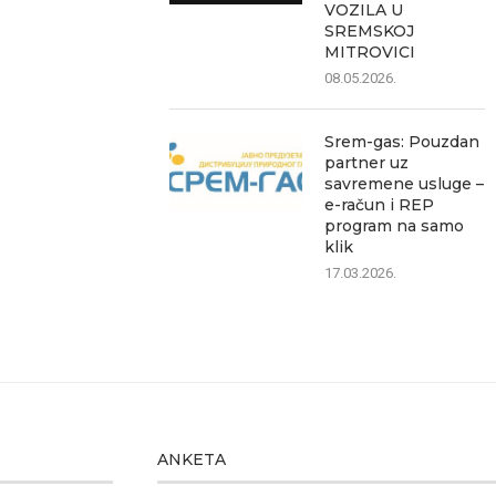
VOZILA U
05.08.2026.
05.0
SREMSKOJ
MITROVICI
08.05.2026.
Srem-gas: Pouzdan
partner uz
savremene usluge –
e-račun i REP
program na samo
klik
17.03.2026.
ANKETA