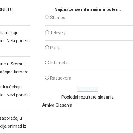
NIJI U
Najčešće se informišem putem:
Štampe
tra čekaju
Televizije
i: Neki poneli i
Radija
a
Interneta
zine u Sremu:
raćajne kamere
Razgovora
jutra čekaju
i: Neki poneli i
Pogledaj rezultate glasanja
a
Arhiva Glasanja
 saobraćaj u
cija snimati iz