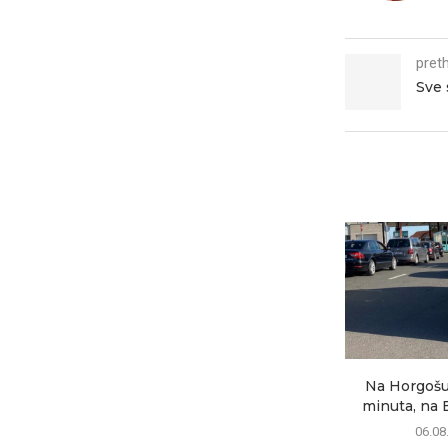
pret
Sve 
Na Horgošu
minuta, na B
06.08