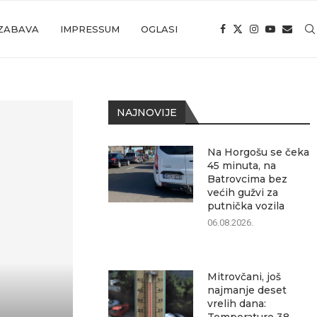
ZABAVA
IMPRESSUM
OGLASI
NAJNOVIJE
Na Horgošu se čeka
45 minuta, na
Batrovcima bez
većih gužvi za
putnička vozila
06.08.2026.
Mitrovčani, još
najmanje deset
vrelih dana: