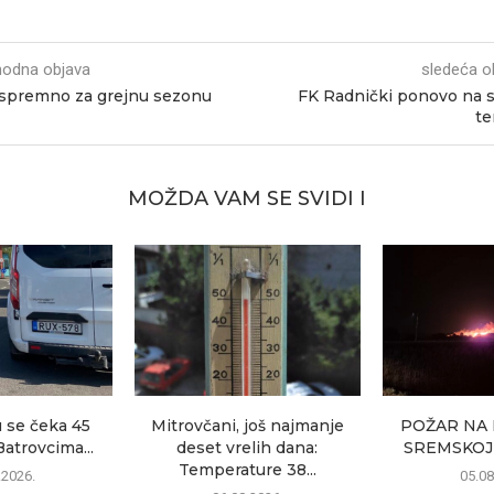
hodna objava
sledeća o
spremno za grejnu sezonu
FK Radnički ponovo na
te
MOŽDA VAM SE SVIDI I
 se čeka 45
Mitrovčani, još najmanje
POŽAR NA 
atrovcima...
deset vrelih dana:
SREMSKOJ
Temperature 38...
.2026.
05.08