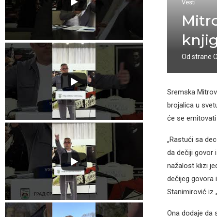
Vesti
Mitr
knji
Od strane
Sremska Mitrovi
brojalica u svet
će se emitovati
„Rastući sa de
da dečiji govor
nažalost klizi 
dečijeg govora 
Stanimirović iz 
Ona dodaje da su