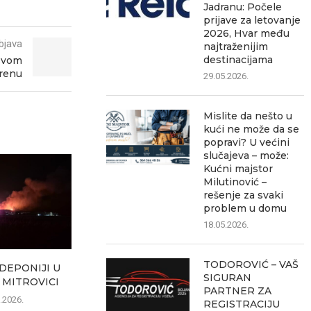
Jadranu: Počele
prijave za letovanje
2026, Hvar među
bjava
najtraženijim
destinacijama
 svom
renu
29.05.2026.
Mislite da nešto u
kući ne može da se
popravi? U većini
slučajeva – može:
Kućni majstor
Milutinović –
rešenje za svaki
problem u domu
18.05.2026.
TODOROVIĆ – VAŠ
DEPONIJI U
Zbog sportsko-
K
SIGURAN
 MITROVICI
humanitarne manifestacije
sedamnaest
PARTNER ZA
8. avgusta zatvaranje više
pronađeno o
.2026.
REGISTRACIJU
ulica...
materi