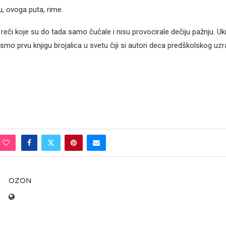
u, ovoga puta, rime.
reči koje su do tada samo čučale i nisu provocirale dečiju pažnju. U
i smo prvu knjigu brojalica u svetu čiji si autori deca predškolskog uzr
OZON