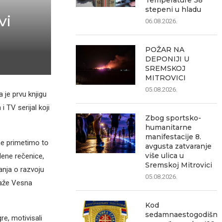
Temperature 38
stepeni u hladu
vi
06.08.2026.
POŽAR NA
DEPONIJI U
SREMSKOJ
MITROVICI
05.08.2026.
 je prvu knjigu
i TV serijal koji
Zbog sportsko-
humanitarne
manifestacije 8.
e primetimo to
avgusta zatvaranje
više ulica u
lene rečenice,
Sremskoj Mitrovici
anja o razvoju
05.08.2026.
kaže Vesna
Kod
sedamnaestogodišnj
re, motivisali