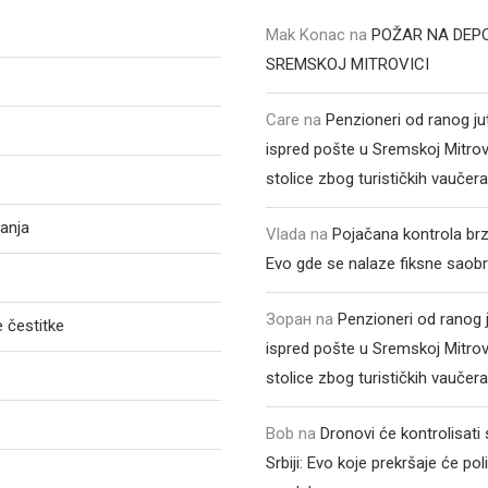
Mak Konac
na
POŽAR NA DEPO
SREMSKOJ MITROVICI
Care
na
Penzioneri od ranog ju
ispred pošte u Sremskoj Mitrovic
stolice zbog turističkih vaučer
anja
Vlada
na
Pojačana kontrola br
Evo gde se nalaze fiksne saob
Зоран
na
Penzioneri od ranog 
 čestitke
ispred pošte u Sremskoj Mitrovic
stolice zbog turističkih vaučer
Bob
na
Dronovi će kontrolisati
Srbiji: Evo koje prekršaje će poli