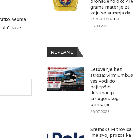
pronađeno oko 416
grama materije za
koju se sumnja da
je marihuana
kratko, veoma
05.08.2026.
asta“, kaže
REKLAME
Letovanje bez
stresa: Sirmiumbus
vas vodi do
najlepših
destinacija
crnogorskog
primorja
28.07.2026.
Sremska Mitrovica
ima svoj prozor ka