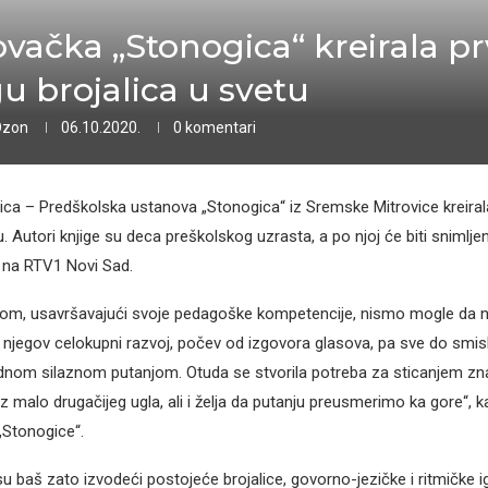
ovačka „Stonogica“ kreirala pr
gu brojalica u svetu
Ozon
06.10.2020.
0 komentari
ca – Predškolska ustanova „Stonogica“ iz Sremske Mitrovice kreirala
u. Autori knjige su deca preškolskog uzrasta, a po njoj će biti snimljen 
 na RTV1 Novi Sad.
com, usavršavajući svoje pedagoške kompetencije, nismo mogle da n
 i njegov celokupni razvoj, počev od izgovora glasova, pa sve do smis
jednom silaznom putanjom. Otuda se stvorila potreba za sticanjem zn
iz malo drugačijeg ugla, ali i želja da putanju preusmerimo ka gore“, 
„Stonogice“.
 baš zato izvodeći postojeće brojalice, govorno-jezičke i ritmičke ig