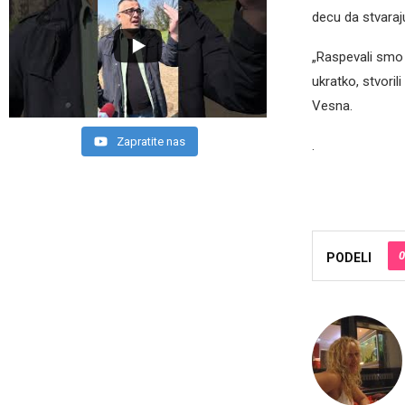
decu da stvaraj
„Raspevali smo 
ukratko, stvoril
Vesna.
Zapratite nas
.
0
PODELI