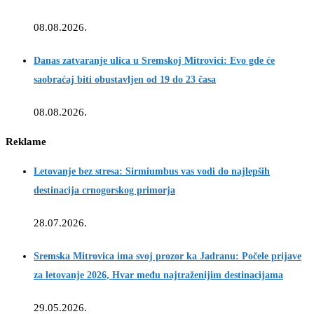
08.08.2026.
Danas zatvaranje ulica u Sremskoj Mitrovici: Evo gde će
saobraćaj biti obustavljen od 19 do 23 časa
08.08.2026.
Reklame
Letovanje bez stresa: Sirmiumbus vas vodi do najlepših
destinacija crnogorskog primorja
28.07.2026.
Sremska Mitrovica ima svoj prozor ka Jadranu: Počele prijave
za letovanje 2026, Hvar među najtraženijim destinacijama
29.05.2026.