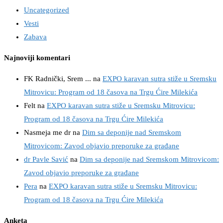
Uncategorized
Vesti
Zabava
Najnoviji komentari
FK Radnički, Srem ...
na
EXPO karavan sutra stiže u Sremsku
Mitrovicu: Program od 18 časova na Trgu Ćire Milekića
Felt
na
EXPO karavan sutra stiže u Sremsku Mitrovicu:
Program od 18 časova na Trgu Ćire Milekića
Nasmeja me dr
na
Dim sa deponije nad Sremskom
Mitrovicom: Zavod objavio preporuke za građane
dr Pavle Savić
na
Dim sa deponije nad Sremskom Mitrovicom:
Zavod objavio preporuke za građane
Pera
na
EXPO karavan sutra stiže u Sremsku Mitrovicu:
Program od 18 časova na Trgu Ćire Milekića
Anketa