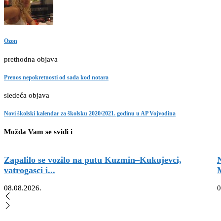
Ozon
prethodna objava
Prenos nepokretnosti od sada kod notara
sledeća objava
Novi školski kalendar za školsku 2020/2021. godinu u AP Vojvodina
Možda Vam se svidi i
Zapalilo se vozilo na putu Kuzmin–Kukujevci,
vatrogasci i...
M
08.08.2026.
0