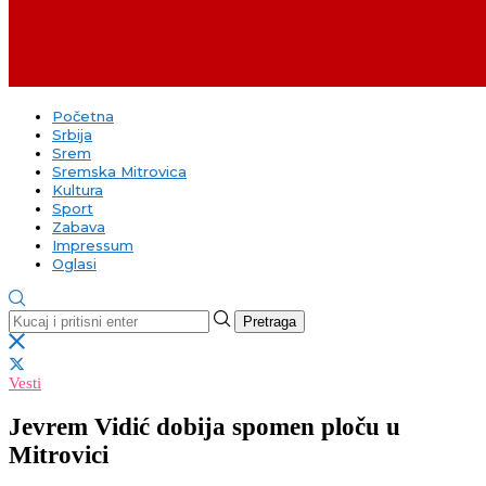
Početna
Srbija
Srem
Sremska Mitrovica
Kultura
Sport
Zabava
Impressum
Oglasi
Pretraga
Vesti
Jevrem Vidić dobija spomen ploču u
Mitrovici