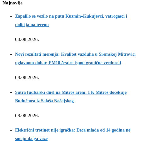
Najnovije
Zapalilo se vozilo na putu Kuzmin–Kukujevci, vatrogasci i
policija na terenu
08.08.2026.
Novi rezultati merenja: Kvalitet vazduha u Sremskoj Mitrovici
uglavnom dobar, PM10 čestice ispod granične vrednosti
08.08.2026.
Sutra fudbalski duel na Mitros areni: FK Mitros dočekuje
Budućnost iz Salaša Noćajskog
08.08.2026.
Električni trotinet nije igračka: Deca mlađa od 14 godina ne
smeju da ga voze