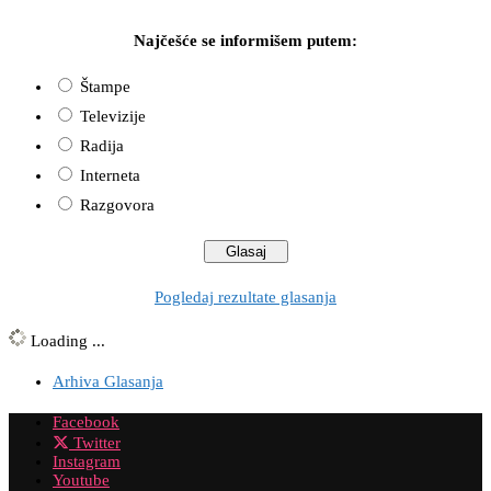
Najčešće se informišem putem:
Štampe
Televizije
Radija
Interneta
Razgovora
Pogledaj rezultate glasanja
Loading ...
Arhiva Glasanja
Facebook
Twitter
Instagram
Youtube