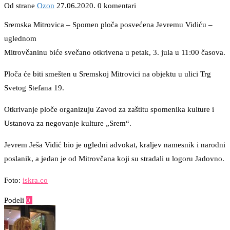
Od strane
Ozon
27.06.2020.
0 komentari
Sremska Mitrovica – Spomen ploča posvećena Jevremu Vidiću –
uglednom
Mitrovčaninu biće svečano otkrivena u petak, 3. jula u 11:00 časova.
Ploča će biti smešten u Sremskoj Mitrovici na objektu u ulici Trg
Svetog Stefana 19.
Otkrivanje ploče organizuju Zavod za zaštitu spomenika kulture i
Ustanova za negovanje kulture „Srem“.
Jevrem Ješa Vidić bio je ugledni advokat, kraljev namesnik i narodni
poslanik, a jedan je od Mitrovčana koji su stradali u logoru Jadovno.
Foto:
iskra.co
Podeli
0
Facebook
Twitter
Pinterest
Email