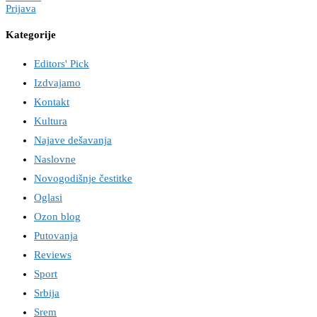
Prijava
Kategorije
Editors' Pick
Izdvajamo
Kontakt
Kultura
Najave dešavanja
Naslovne
Novogodišnje čestitke
Oglasi
Ozon blog
Putovanja
Reviews
Sport
Srbija
Srem