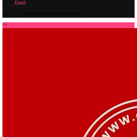
Email
2025 - © - Ozon Media Sremska Mitrovica