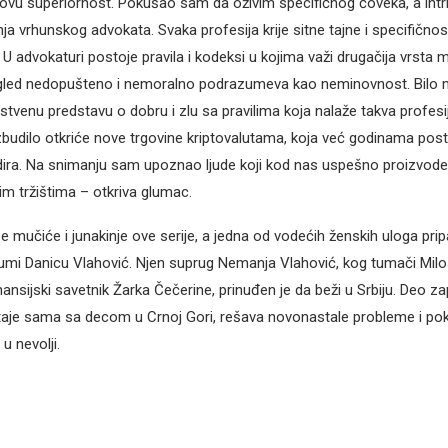
ovu superiornost. Pokušao sam da oživim specifičnog čoveka, a intri
ja vrhunskog advokata. Svaka profesija krije sitne tajne i specifičnos
U advokaturi postoje pravila i kodeksi u kojima važi drugačija vrsta 
gled nedopušteno i nemoralno podrazumeva kao neminovnost. Bilo mi
tvenu predstavu o dobru i zlu sa pravilima koja nalaže takva profesi
udilo otkriće nove trgovine kriptovalutama, koja već godinama posto
ra. Na snimanju sam upoznao ljude koji kod nas uspešno proizvode b
im tržištima – otkriva glumac.
 mučiće i junakinje ove serije, a jedna od vodećih ženskih uloga pripal
umi Danicu Vlahović. Njen suprug Nemanja Vlahović, kog tumači Milo
ansijski savetnik Žarka Čečerine, prinuđen je da beži u Srbiju. Deo za
taje sama sa decom u Crnoj Gori, rešava novonastale probleme i po
 nevolji.