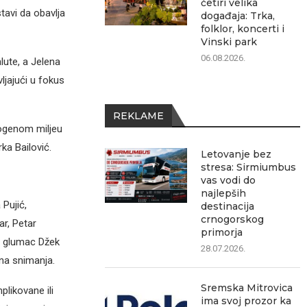
četiri velika
tavi da obavlja
događaja: Trka,
folklor, koncerti i
Vinski park
06.08.2026.
lute, a Jelena
vljajući u fokus
REKLAME
nogenom miljeu
ka Bailović.
Letovanje bez
stresa: Sirmiumbus
vas vodi do
najlepših
Pujić,
destinacija
crnogorskog
ar, Petar
primorja
ki glumac Džek
28.07.2026.
na snimanja.
Sremska Mitrovica
likovane ili
ima svoj prozor ka