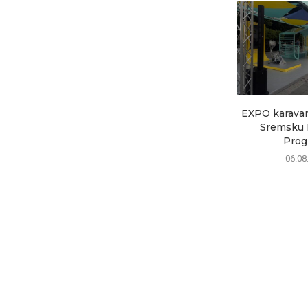
EXPO karavan 
Sremsku M
Progr
06.08