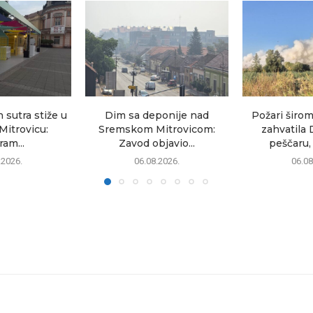
sutra stiže u
Dim sa deponije nad
Požari širom
itrovicu:
Sremskom Mitrovicom:
zahvatila 
am...
Zavod objavio...
peščaru, 
.2026.
06.08.2026.
06.08