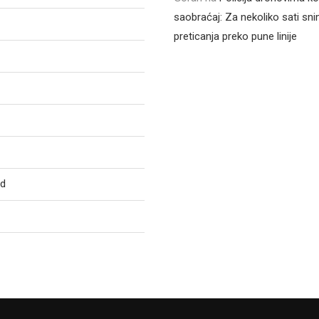
saobraćaj: Za nekoliko sati sni
preticanja preko pune linije
ed