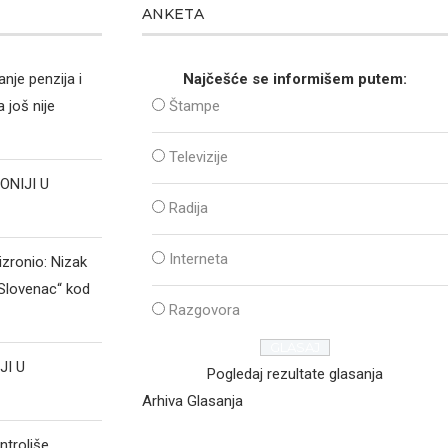
ANKETA
nje penzija i
Najčešće se informišem putem:
 još nije
Štampe
Televizije
ONIJI U
Radija
Interneta
izronio: Nizak
„Slovenac“ kod
Razgovora
JI U
Pogledaj rezultate glasanja
Arhiva Glasanja
ntroliše