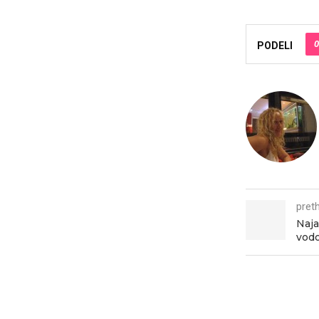
0
PODELI
pret
Naja
vod