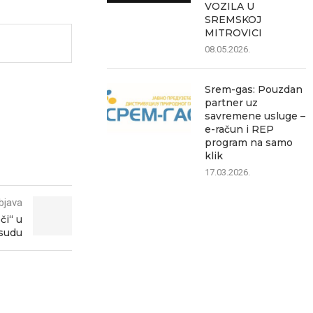
VOZILA U
SREMSKOJ
MITROVICI
08.05.2026.
Srem-gas: Pouzdan
partner uz
savremene usluge –
e-račun i REP
program na samo
klik
17.03.2026.
bjava
či“ u
sudu