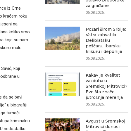
objavio preporuke
za građane
mce iz Crne
06.08.2026.
o kraćem roku
 jeseni na
Požari širom Srbije:
 dana koliko smo
Vatra zahvatila
ama koje su nam
Deliblatsku
peščaru, Ibarsku
 uskoro malo
klisuru i deponije
06.08.2026.
Savić, koji
Kakav je kvalitet
 odbrane u
vazduha u
Sremskoj Mitrovici?
Evo šta znače
e da se bavi
jutrošnja merenja
06.08.2026.
“ u biografiji
oga tumači
stupa kriminalnu
Avgust u Sremskoj
Mitrovici donosi
. U nedostatku