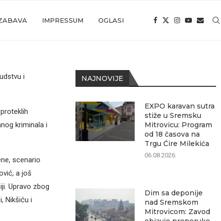
ZABAVA
IMPRESSUM
OGLASI
udstvu i
NAJNOVIJE
EXPO karavan sutra
 proteklih
stiže u Sremsku
nog kriminala i
Mitrovicu: Program
od 18 časova na
Trgu Ćire Milekića
06.08.2026.
ene, scenario
ović, a još
iji. Upravo zbog
Dim sa deponije
 Nikšiću i
nad Sremskom
Mitrovicom: Zavod