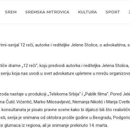
SREM
SREMSKA MITROVICA
KULTURA
SPORT
mi-serijal 12 reči, autorke i rediteljke Jelene Stolice, o advokatima, s
tiče drame „12 reči“, koju predvodi autorka i rediteljka Jelena Stolica,
 seriju koja nas uvodi u svet advokature upletene u mrežu organizova
zoda nastaje u produkciji „Telekoma Srbija“ i „Pablik filma“. Pored Jel
na Čulić Vićentić, Marko Milosavljević, Nemanja Nikolić i Marija Cvetk
onsultanata je pisalo pravne scene kako bi dijalozi bili što realističn
sti, serija je snimana od oktobra prošle godine u Beogradu, Podgorici,
e glumaca iz regiona, ali je snimanje prekinuto 14. marta.