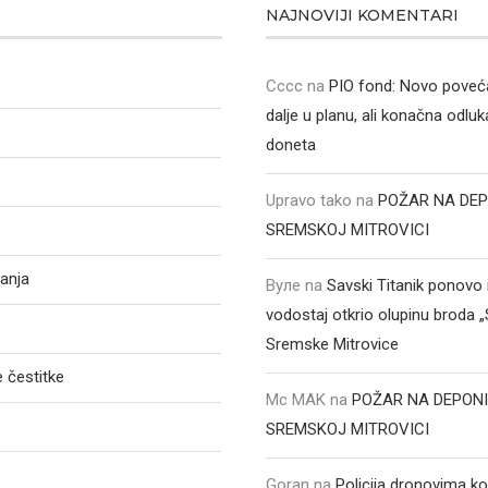
NAJNOVIJI KOMENTARI
Cccc
na
PIO fond: Novo poveća
dalje u planu, ali konačna odluka
doneta
Upravo tako
na
POŽAR NA DEP
SREMSKOJ MITROVICI
anja
Вуле
na
Savski Titanik ponovo 
vodostaj otkrio olupinu broda 
Sremske Mitrovice
 čestitke
Mc MAK
na
POŽAR NA DEPONI
SREMSKOJ MITROVICI
Goran
na
Policija dronovima ko