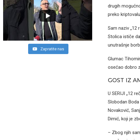
drugih mogućnos
preko kriptovalu
Sam naziv „12 re
Stolica ističe d
unutrašnje borb
Zapratite nas
Glumac Tihomir 
osećao dobro za
GOST IZ A
U SERIJI „12 re
Slobodan Boda Ni
Novaković, Sanj
Dimić, koji je 
– Zbog njih sam