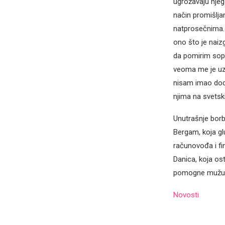
ugrožavaju njeg
način promišljan
natprosečnima. 
ono što je naiz
da pomirim sops
veoma me je uzb
nisam imao dodi
njima na svetsk
Unutrašnje borbe
Bergam, koja gl
računovođa i fin
Danica, koja os
pomogne mužu u
Novosti