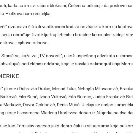
ti, kada su im svi računi blokirani, Čečerina odlučuje da poslove nas
ta – otkriva nam rediteljka.
či“ označava šifru ili verifikacioni kod za novčanik u kom su kriptova
a serija obrađuje živote ljudi upletenih u brutalne kriminalne radnje sta
e likova i njihove odnose.
Stanić se, kaže za „TV novosti“, u koži uspešnog advokata u krimi
hvaljujući perfektnim odelima, koje je sašila kostimografkinja Momir
MERIKE
či“ glume i Dubravka Drakić, Mirsad Tuka, Nebojša Milovanović, Branka 
nković, Filip Đurić, Ivana Vuković, Filip Đuretić, Judita Franković Brd
a Marković, Davor Golubović, Denis Murić. U ekipi se našao i američ
zbog uloge biznismena Mladena Uroševića došao iz Njujorka na dva da
 se kao Tomislav osećao jako dobro čak i u situacijama koje su komp