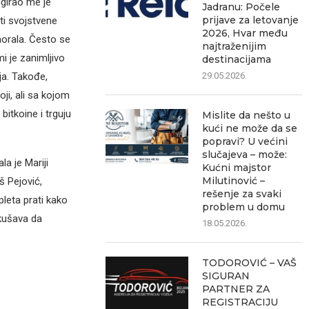
girao me je
Jadranu: Počele
prijave za letovanje
ti svojstvene
2026, Hvar među
morala. Često se
najtraženijim
 je zanimljivo
destinacijama
ja. Takođe,
29.05.2026.
ji, ali sa kojom
itkoine i trguju
Mislite da nešto u
kući ne može da se
popravi? U većini
slučajeva – može:
a je Mariji
Kućni majstor
Milutinović –
š Pejović,
rešenje za svaki
pleta prati kako
problem u domu
kušava da
18.05.2026.
TODOROVIĆ – VAŠ
SIGURAN
PARTNER ZA
REGISTRACIJU