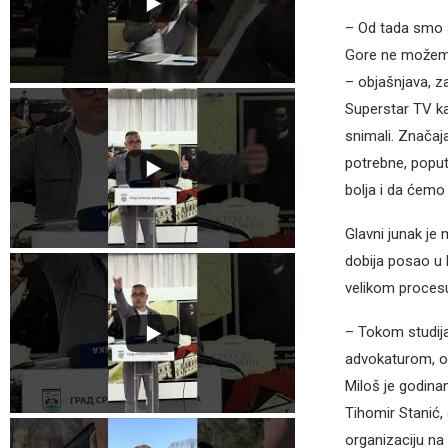
– Od tada smo 
Gore ne možemo
– objašnjava, za
Superstar TV ka
snimali. Značaj
potrebne, poput
bolja i da ćemo 
Glavni junak je 
dobija posao u 
velikom procesu
– Tokom studija
advokaturom, od
Miloš je godina
Tihomir Stanić,
organizaciju na 