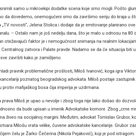
snimili samo u mikroekipi dodatke scena koje smo mogli. Pošto glu
 da dovedemo, onemogućeni smo da završimo seriju do kraja u št
 „TV novosti“, Jelena Stolica i dodaje da je emitovanje planirano ove
nalu. – Ostalo nam je još nedelju dana, što je malo u odnosu na 80
an otežavajući faktor je i nemogućnost snimanja na realnim lokacij
 Centralnog zatvora i Palate pravde. Nadamo se da će situacija biti
sve završiti kako je zamišljeno.
mladi pravnik problematične prošlosti, Miloš Ivanović, koga igra Viktor 
kancelariji poznatog beogradskog advokata. Miloš postaje zastupnik
 protiv mafijaškog bosa čija imperija je uzdrmana.
 prava Miloš je upao u nevolje i zbog toga nije lako došao do dozvol
nosno da bude upisan u imenik Advokatske komore. Zbog „crne mrlje
ma živeo na socijalnoj margini. Međutim, advokat Tomislav Grubor, k
 otvara Milošu vrata velike, čuvene advokatske kancelarije. Grubor za
čijem čelu je Žarko Čečerina (Nikola Pejaković), koji je pod istragom