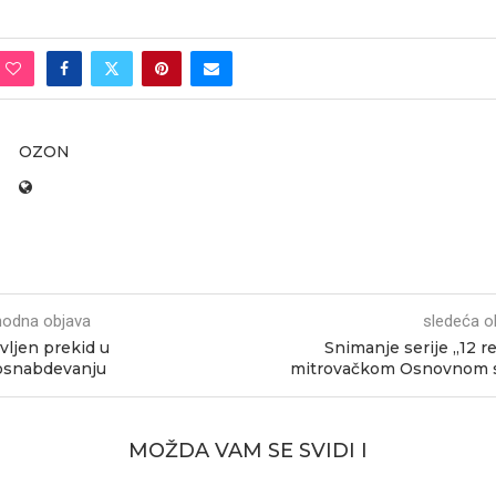
OZON
hodna objava
sledeća o
vljen prekid u
Snimanje serije „12 re
osnabdevanju
mitrovačkom Osnovnom 
MOŽDA VAM SE SVIDI I