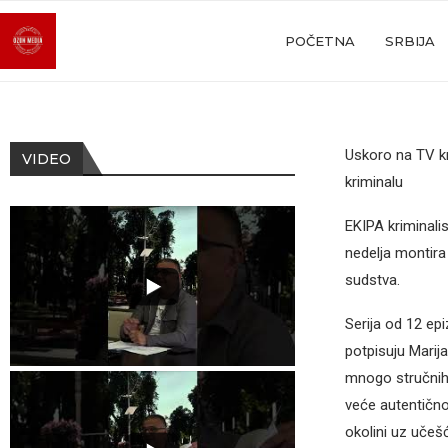
POČETNA
SRBIJA
Uskoro na TV kri
VIDEO
kriminalu
EKIPA kriminalis
nedelja montira
sudstva.
Serija od 12 epi
potpisuju Marija
mnogo stručnih k
veće autentično
okolini uz učešć