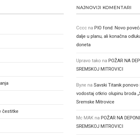
NAJNOVIJI KOMENTARI
Cccc
na
PIO fond: Novo poveća
dalje u planu, ali konačna odluka
doneta
Upravo tako
na
POŽAR NA DEP
SREMSKOJ MITROVICI
anja
Вуле
na
Savski Titanik ponovo 
vodostaj otkrio olupinu broda 
Sremske Mitrovice
 čestitke
Mc MAK
na
POŽAR NA DEPONI
SREMSKOJ MITROVICI