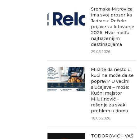
Sremska Mitrovica
ima svoj prozor ka
Jadranu: Počele
prijave za letovanje
2026, Hvar među
najtraženijim
destinacijama
29.05.2026.
Mislite da nešto u
kući ne može da se
popravi? U većini
slučajeva – može:
Kućni majstor
Milutinović –
rešenje za svaki
problem u domu
18.05.2026.
TODOROVIĆ – VAŠ