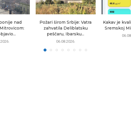
ponije nad
Požari širom Srbije: Vatra
Kakav je kval
itrovicom:
zahvatila Deliblatsku
Sremskoj Mit
javio...
peščaru, Ibarsku...
06.08
.2026.
06.08.2026.