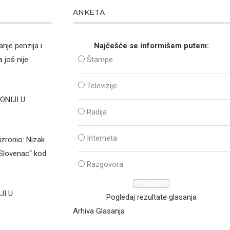
ANKETA
nje penzija i
Najčešće se informišem putem:
 još nije
Štampe
Televizije
ONIJI U
Radija
Interneta
izronio: Nizak
„Slovenac“ kod
Razgovora
JI U
Pogledaj rezultate glasanja
Arhiva Glasanja