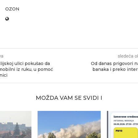
OZON
va
sledeća o
ijskoj ulici pokušao da
Od danas prigovori n
mobilni iz ruku, u pomoć
banaka i preko inte
nici
MOŽDA VAM SE SVIDI I