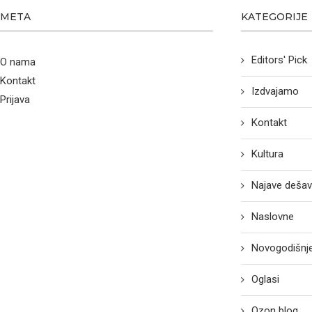
META
KATEGORIJE
Editors' Pick
O nama
Kontakt
Izdvajamo
Prijava
Kontakt
Kultura
Najave dešav
Naslovne
Novogodišnje
Oglasi
Ozon blog