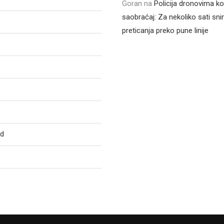
Goran
na
Policija dronovima ko
saobraćaj: Za nekoliko sati sni
preticanja preko pune linije
ed