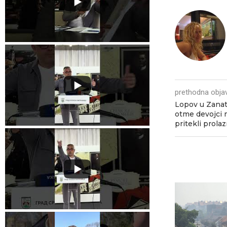
prethodna obja
Lopov u Zanatl
otme devojci 
pritekli prolaz