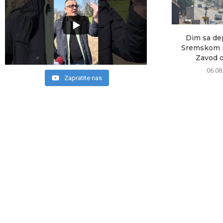
Dim sa de
Sremskom M
Zavod ob
06.08
Zapratite nas