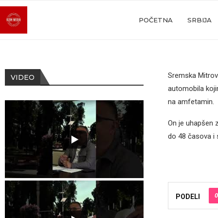
POČETNA
SRBIJA
Sremska Mitrovi
VIDEO
automobila koji
na amfetamin.
On je uhapšen z
do 48 časova i 
0
PODELI