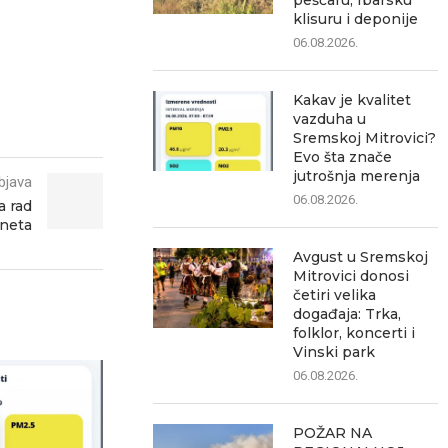
peščaru, Ibarsku
klisuru i deponije
06.08.2026.
Kakav je kvalitet
vazduha u
Sremskoj Mitrovici?
Evo šta znače
jutrošnja merenja
bjava
06.08.2026.
a rad
rneta
Avgust u Sremskoj
Mitrovici donosi
četiri velika
događaja: Trka,
folklor, koncerti i
Vinski park
06.08.2026.
POŽAR NA