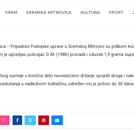
SREM
SREMSKA MITROVICA
KULTURA
SPORT
ca – Pripadnici Policijske uprave u Sremskoj Mitrovici su prilikom ko
m je upravljao policajac D. M. (1986) pronašli i oduzeli 1,9 grama su
bog sumnje u krivično delo neovlašćeno držanje opojnih droga i nak
saslušanja u nadležnom tužilaštvu, određen mu je pritvor do 30 dana