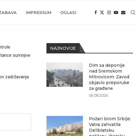
ZABAVA
IMPRESSUM
OGLASI
ntrole
NAJNOVIJE
pstance sumnjive
Dim sa deponije
nad Sremskom
on zadržavanja
Mitrovicom: Zavod
objavio preporuke
.
za građane
06.08.2026.
Požari širom Srbije:
Vatra zahvatila
Deliblatsku