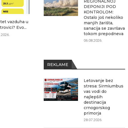
REGIONALNOJ
DEPONIJI POD
KONTROLOM:
Ostalo još nekoliko
itet vazduha u
Avgust u Sremskoj Mitrovici
POŽAR NA 
manjih žarišta,
rovici? Evo...
donosi četiri velika
DEPON
sanacija se završava
događaja:...
KONTROLOM: 
tokom prepodneva
.2026.
06.08.2026.
06.0
06.08.2026.
REKLAME
Letovanje bez
stresa: Sirmiumbus
vas vodi do
najlepših
destinacija
crnogorskog
primorja
28.07.2026.