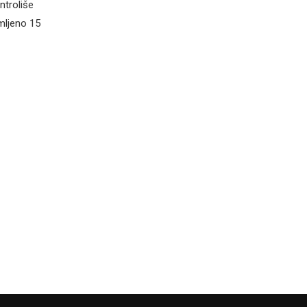
ntroliše
mljeno 15