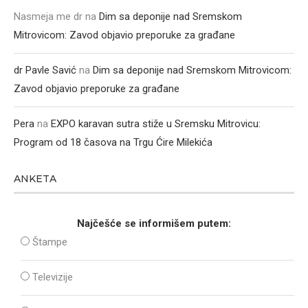
Nasmeja me dr
na
Dim sa deponije nad Sremskom
Mitrovicom: Zavod objavio preporuke za građane
dr Pavle Savić
na
Dim sa deponije nad Sremskom Mitrovicom:
Zavod objavio preporuke za građane
Pera
na
EXPO karavan sutra stiže u Sremsku Mitrovicu:
Program od 18 časova na Trgu Ćire Milekića
ANKETA
Najčešće se informišem putem:
Štampe
Televizije