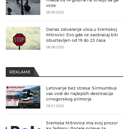
mlađa od 14 godina ne smeju da ga
voze
08.08.2026.
Danas zatvaranje ulica u Sremskoj
Mitrovici: Evo gde će saobraćaj biti
obustavljen od 19 do 23 časa
08.08.2026.
REKLAME
Letovanje bez stresa: Sirmiumbus
vas vodi do najlepših destinacija
crnogorskog primorja
28.07.2026.
Sremska Mitrovica ima svoj prozor
ka Jadranu: Počele prijave za