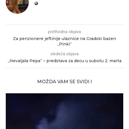
prethodna objava
Za penzionere jeftinije ulaznice na Gradski bazen
„Pinki“
sledeća objava
„Nevaljala Pepa“ – predstava za decu u subotu 2. marta
MOŽDA VAM SE SVIDI I