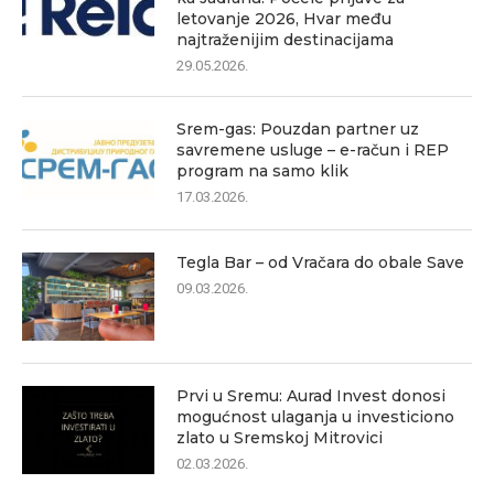
letovanje 2026, Hvar među
najtraženijim destinacijama
29.05.2026.
Srem-gas: Pouzdan partner uz
savremene usluge – e-račun i REP
program na samo klik
17.03.2026.
Tegla Bar – od Vračara do obale Save
09.03.2026.
Prvi u Sremu: Aurad Invest donosi
mogućnost ulaganja u investiciono
zlato u Sremskoj Mitrovici
02.03.2026.