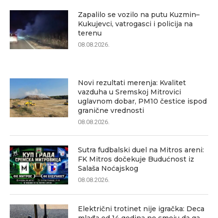
Zapalilo se vozilo na putu Kuzmin–
Kukujevci, vatrogasci i policija na
terenu
08.08.2026.
Novi rezultati merenja: Kvalitet
vazduha u Sremskoj Mitrovici
uglavnom dobar, PM10 čestice ispod
granične vrednosti
08.08.2026.
Sutra fudbalski duel na Mitros areni:
FK Mitros dočekuje Budućnost iz
Salaša Noćajskog
08.08.2026.
Električni trotinet nije igračka: Deca