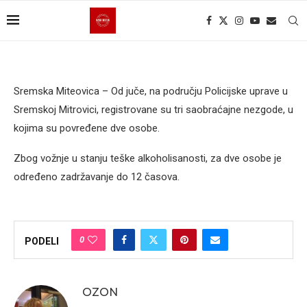
Sremska Miteovica – Od juče, na području Policijske uprave u
Sremskoj Mitrovici, registrovane su tri saobraćajne nezgode, u
kojima su povređene dve osobe.
Zbog vožnje u stanju teške alkoholisanosti, za dve osobe je
određeno zadržavanje do 12 časova.
0
PODELI
OZON