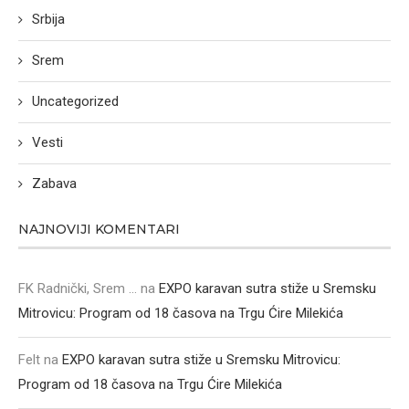
Srbija
Srem
Uncategorized
Vesti
Zabava
NAJNOVIJI KOMENTARI
FK Radnički, Srem ...
na
EXPO karavan sutra stiže u Sremsku
Mitrovicu: Program od 18 časova na Trgu Ćire Milekića
Felt
na
EXPO karavan sutra stiže u Sremsku Mitrovicu:
Program od 18 časova na Trgu Ćire Milekića