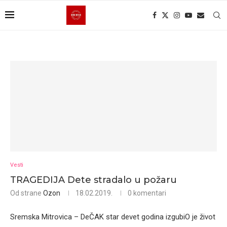
Vesti
TRAGEDIJA Dete stradalo u požaru
Od strane
Ozon
18.02.2019.
0 komentari
Sremska Mitrovica – DeČAK star devet godina izgubiO je život