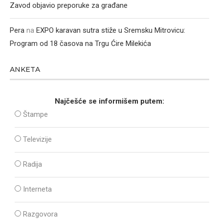
Zavod objavio preporuke za građane
Pera
na
EXPO karavan sutra stiže u Sremsku Mitrovicu:
Program od 18 časova na Trgu Ćire Milekića
ANKETA
Najčešće se informišem putem:
Štampe
Televizije
Radija
Interneta
Razgovora