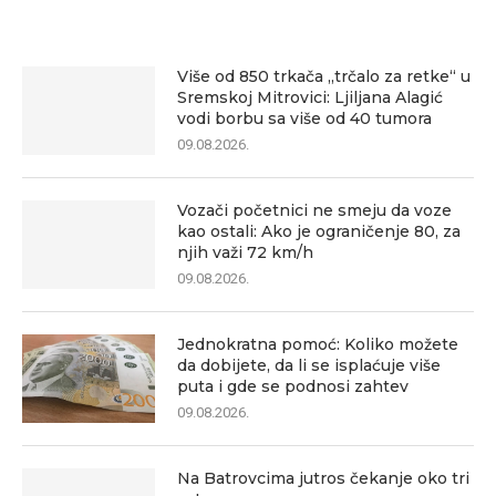
Više od 850 trkača „trčalo za retke“ u
Sremskoj Mitrovici: Ljiljana Alagić
vodi borbu sa više od 40 tumora
09.08.2026.
Vozači početnici ne smeju da voze
kao ostali: Ako je ograničenje 80, za
njih važi 72 km/h
09.08.2026.
Jednokratna pomoć: Koliko možete
da dobijete, da li se isplaćuje više
puta i gde se podnosi zahtev
09.08.2026.
Na Batrovcima jutros čekanje oko tri