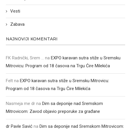
Vesti
Zabava
NAJNOVIJI KOMENTARI
FK Radnički, Srem ...
na
EXPO karavan sutra stiže u Sremsku
Mitrovicu: Program od 18 časova na Trgu Ćire Milekića
Felt
na
EXPO karavan sutra stiže u Sremsku Mitrovicu:
Program od 18 časova na Trgu Ćire Milekića
Nasmeja me dr
na
Dim sa deponije nad Sremskom
Mitrovicom: Zavod objavio preporuke za građane
dr Pavle Savić
na
Dim sa deponije nad Sremskom Mitrovicom: