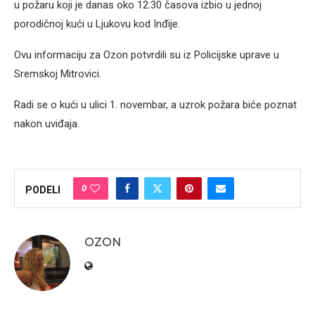
u požaru koji je danas oko 12:30 časova izbio u jednoj
porodičnoj kući u Ljukovu kod Inđije.
Ovu informaciju za Ozon potvrdili su iz Policijske uprave u
Sremskoj Mitrovici.
Radi se o kući u ulici 1. novembar, a uzrok požara biće poznat
nakon uviđaja.
0
PODELI
OZON