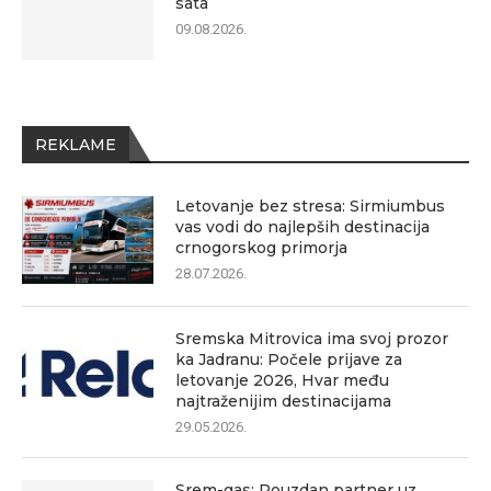
sata
09.08.2026.
REKLAME
Letovanje bez stresa: Sirmiumbus
vas vodi do najlepših destinacija
crnogorskog primorja
28.07.2026.
Sremska Mitrovica ima svoj prozor
ka Jadranu: Počele prijave za
letovanje 2026, Hvar među
najtraženijim destinacijama
29.05.2026.
Srem-gas: Pouzdan partner uz