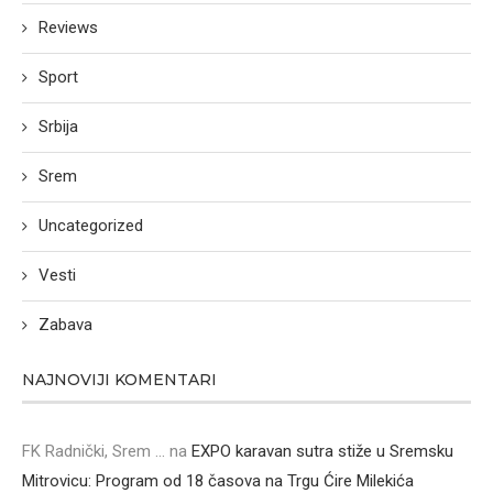
Reviews
Sport
Srbija
Srem
Uncategorized
Vesti
Zabava
NAJNOVIJI KOMENTARI
FK Radnički, Srem ...
na
EXPO karavan sutra stiže u Sremsku
Mitrovicu: Program od 18 časova na Trgu Ćire Milekića