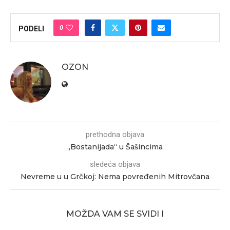
0
PODELI
OZON
prethodna objava
„Bostanijada“ u Šašincima
sledeća objava
Nevreme u u Grčkoj: Nema povređenih Mitrovčana
MOŽDA VAM SE SVIDI I