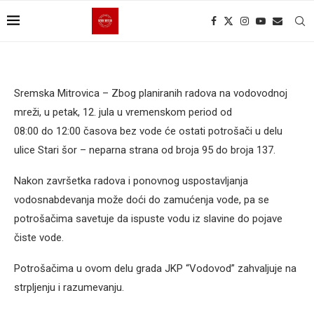
Sremska Mitrovica – Zbog planiranih radova na vodovodnoj
mreži, u petak, 12. jula u vremenskom period od
08:00 do 12:00 časova bez vode će ostati potrošači u delu
ulice Stari šor – neparna strana od broja 95 do broja 137.
Nakon završetka radova i ponovnog uspostavljanja
vodosnabdevanja može doći do zamućenja vode, pa se
potrošačima savetuje da ispuste vodu iz slavine do pojave
čiste vode.
Potrošačima u ovom delu grada JKP “Vodovod” zahvaljuje na
strpljenju i razumevanju.