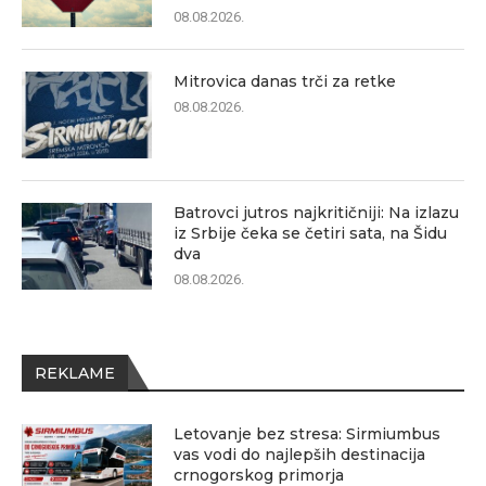
08.08.2026.
Mitrovica danas trči za retke
08.08.2026.
Batrovci jutros najkritičniji: Na izlazu
iz Srbije čeka se četiri sata, na Šidu
dva
08.08.2026.
REKLAME
Letovanje bez stresa: Sirmiumbus
vas vodi do najlepših destinacija
crnogorskog primorja