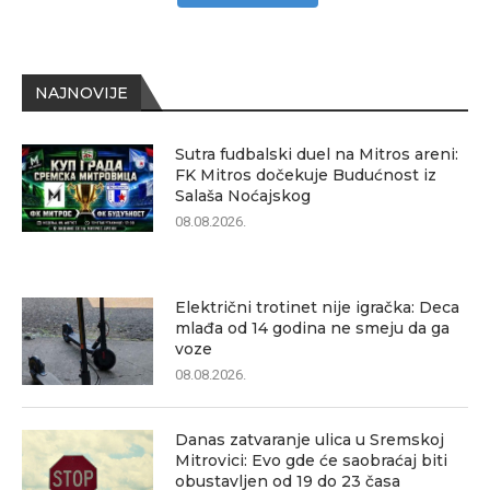
NAJNOVIJE
Sutra fudbalski duel na Mitros areni:
FK Mitros dočekuje Budućnost iz
Salaša Noćajskog
08.08.2026.
Električni trotinet nije igračka: Deca
mlađa od 14 godina ne smeju da ga
voze
08.08.2026.
Danas zatvaranje ulica u Sremskoj
Mitrovici: Evo gde će saobraćaj biti
obustavljen od 19 do 23 časa