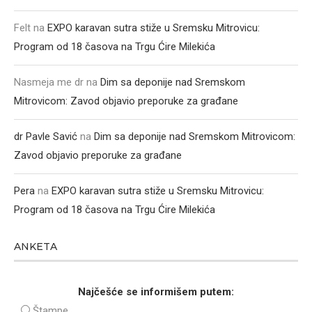
Felt
na
EXPO karavan sutra stiže u Sremsku Mitrovicu:
Program od 18 časova na Trgu Ćire Milekića
Nasmeja me dr
na
Dim sa deponije nad Sremskom
Mitrovicom: Zavod objavio preporuke za građane
dr Pavle Savić
na
Dim sa deponije nad Sremskom Mitrovicom:
Zavod objavio preporuke za građane
Pera
na
EXPO karavan sutra stiže u Sremsku Mitrovicu:
Program od 18 časova na Trgu Ćire Milekića
ANKETA
Najčešće se informišem putem:
Štampe