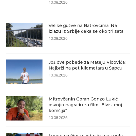
10.08.2026.
Velike gužve na Batrovcima: Na
izlazu iz Srbije čeka se oko tri sata
10.08.2026.
Još dve pobede za Mateju Vidovića:
Najbrži na pet kilometara u Šapcu
10.08.2026.
Mitrovčanin Goran Gonzo Lukić
osvojio nagradu za film „Elvis, moj
komšija“
10.08.2026.
Izmena režima saobraćaja na putu