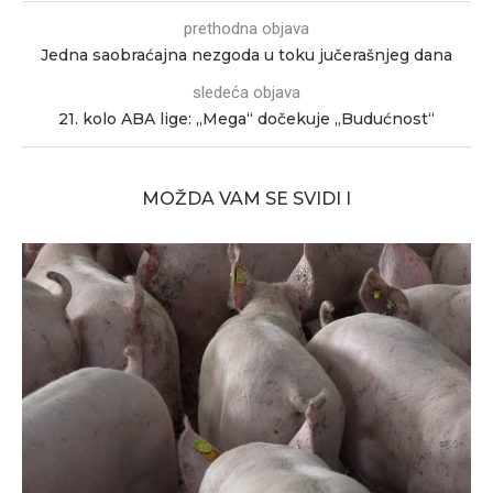
prethodna objava
Jedna saobraćajna nezgoda u toku jučerašnjeg dana
sledeća objava
21. kolo ABA lige: „Mega“ dočekuje „Budućnost“
MOŽDA VAM SE SVIDI I