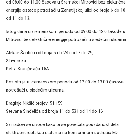
od 08:00 do 11:00 časova u Sremskoj Mitrovici bez električne
energije ostaće potrošači u Zanatlijskoj ulici od broja 6 do 18 i
od 11 do 13.
Istog dana u vremenskom periodu od 09:00 do 12:0 takođe u
Mitrovici bez električne energije potrošači u sledećim ulicama:
Alekse Šantića od broja 6 do 24 i od 7 do 29,
Slavonska
Petra Kranjčevića 15A
Bez struje u vremenskom periodu od 12:00 do 13:00 časova
potrošači u sledećim ulicama:
Draginje Nikšić brojevi 51 i 59
Stevana Sinđelića od broja 11 do 53 i od 14 do 16
Svi radovi se izvode kako bi se povećala pouzdanost dela
elektroenergetskog sistema na konzumnom području ED