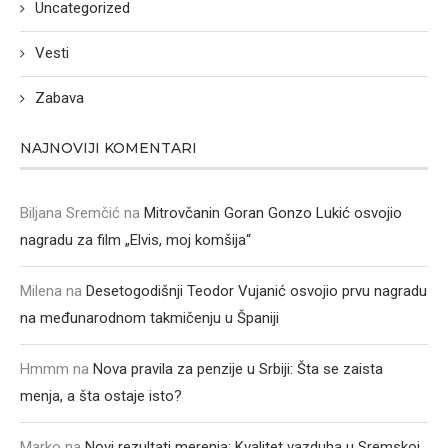
Uncategorized
Vesti
Zabava
NAJNOVIJI KOMENTARI
Biljana Sremčić
na
Mitrovčanin Goran Gonzo Lukić osvojio
nagradu za film „Elvis, moj komšija“
Milena
na
Desetogodišnji Teodor Vujanić osvojio prvu nagradu
na međunarodnom takmičenju u Španiji
Hmmm
na
Nova pravila za penzije u Srbiji: Šta se zaista
menja, a šta ostaje isto?
Marko
na
Novi rezultati merenja: Kvalitet vazduha u Sremskoj