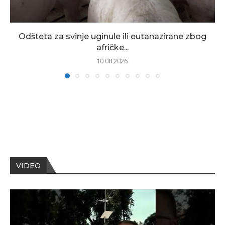
Odšteta za svinje uginule ili eutanazirane zbog
afričke...
10.08.2026.
VIDEO