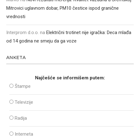
Mitrovici uglavnom dobar, PM10 čestice ispod granične
vrednosti
Interprom d.o.o.
na
Električni trotinet nije igračka: Deca mlađa
od 14 godina ne smeju da ga voze
ANKETA
Najčešće se informišem putem:
Štampe
Televizije
Radija
Interneta