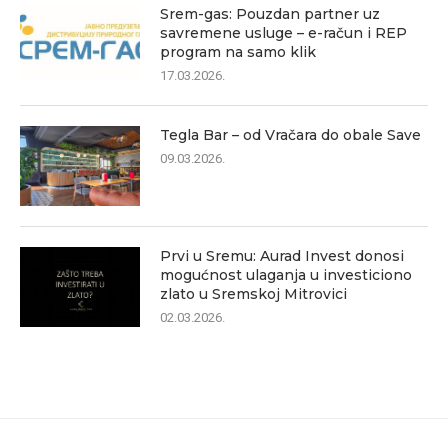
Srem-gas: Pouzdan partner uz
savremene usluge – e-račun i REP
program na samo klik
17.03.2026.
Tegla Bar – od Vračara do obale Save
09.03.2026.
Prvi u Sremu: Aurad Invest donosi
mogućnost ulaganja u investiciono
zlato u Sremskoj Mitrovici
02.03.2026.