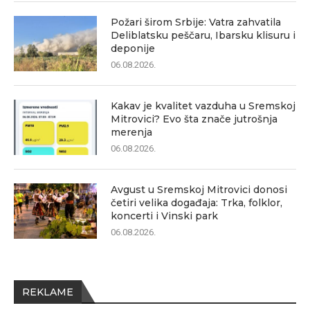
Požari širom Srbije: Vatra zahvatila
Deliblatsku peščaru, Ibarsku klisuru i
deponije
06.08.2026.
Kakav je kvalitet vazduha u Sremskoj
Mitrovici? Evo šta znače jutrošnja
merenja
06.08.2026.
Avgust u Sremskoj Mitrovici donosi
četiri velika događaja: Trka, folklor,
koncerti i Vinski park
06.08.2026.
REKLAME