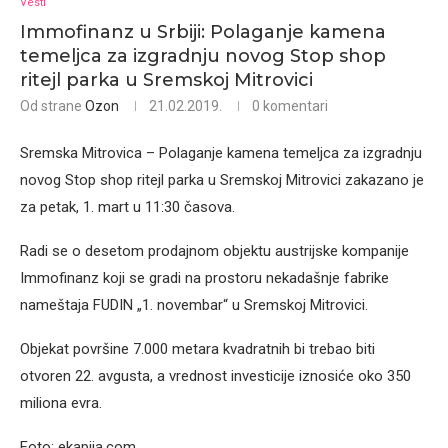
Vesti
Immofinanz u Srbiji: Polaganje kamena
temeljca za izgradnju novog Stop shop
ritejl parka u Sremskoj Mitrovici
Od strane
Ozon
21.02.2019.
0 komentari
Sremska Mitrovica – Polaganje kamena temeljca za izgradnju
novog Stop shop ritejl parka u Sremskoj Mitrovici zakazano je
za petak, 1. mart u 11:30 časova.
Radi se o desetom prodajnom objektu austrijske kompanije
Immofinanz koji se gradi na prostoru nekadašnje fabrike
nameštaja FUDIN „1. novembar“ u Sremskoj Mitrovici.
Objekat površine 7.000 metara kvadratnih bi trebao biti
otvoren 22. avgusta, a vrednost investicije iznosiće oko 350
miliona evra.
Foto: ekapija.com