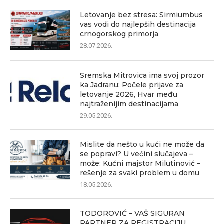
Letovanje bez stresa: Sirmiumbus
vas vodi do najlepših destinacija
crnogorskog primorja
28.07.2026.
Sremska Mitrovica ima svoj prozor
ka Jadranu: Počele prijave za
letovanje 2026, Hvar među
najtraženijim destinacijama
29.05.2026.
Mislite da nešto u kući ne može da
se popravi? U većini slučajeva –
može: Kućni majstor Milutinović –
rešenje za svaki problem u domu
18.05.2026.
TODOROVIĆ – VAŠ SIGURAN
PARTNER ZA REGISTRACIJU