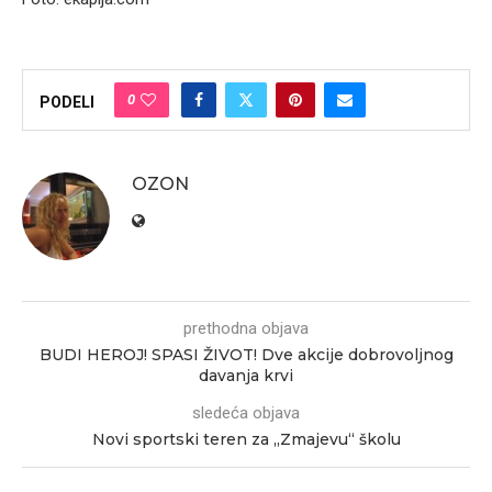
0
PODELI
OZON
prethodna objava
BUDI HEROJ! SPASI ŽIVOT! Dve akcije dobrovoljnog
davanja krvi
sledeća objava
Novi sportski teren za „Zmajevu“ školu