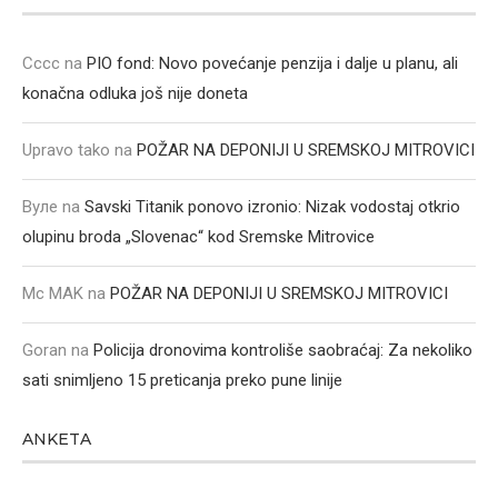
Cccc
na
PIO fond: Novo povećanje penzija i dalje u planu, ali
konačna odluka još nije doneta
Upravo tako
na
POŽAR NA DEPONIJI U SREMSKOJ MITROVICI
Вуле
na
Savski Titanik ponovo izronio: Nizak vodostaj otkrio
olupinu broda „Slovenac“ kod Sremske Mitrovice
Mc MAK
na
POŽAR NA DEPONIJI U SREMSKOJ MITROVICI
Goran
na
Policija dronovima kontroliše saobraćaj: Za nekoliko
sati snimljeno 15 preticanja preko pune linije
ANKETA