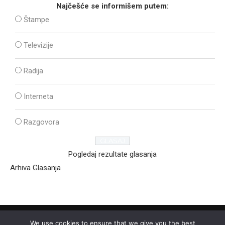
Najčešće se informišem putem:
Štampe
Televizije
Radija
Interneta
Razgovora
Pogledaj rezultate glasanja
Arhiva Glasanja
We use cookies to ensure that we give you the best