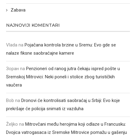
Zabava
NAJNOVIJI KOMENTARI
Vlada
na
Pojačana kontrola brzine u Sremu: Evo gde se
nalaze fiksne saobraćajne kamere
Зоран
na
Penzioneri od ranog jutra čekaju ispred pošte u
Sremskoj Mitrovici: Neki poneli i stolice zbog turističkih
vaučera
Bob
na
Dronovi će kontrolisati saobraćaj u Srbiji: Evo koje
prekršaje će policija snimati iz vazduha
Željko
na
Mitrovčani među herojima koji odlaze u Francusku:
Dvojica vatrogasaca iz Sremske Mitrovice pomažu u gašenju