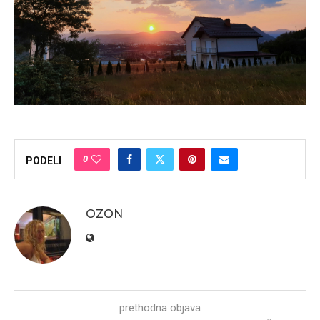
0
PODELI
OZON
prethodna objava