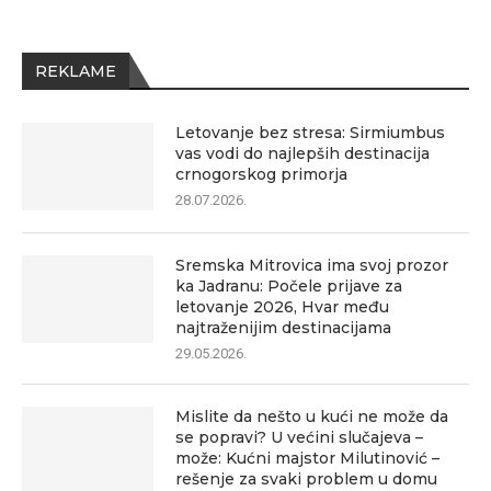
REKLAME
Letovanje bez stresa: Sirmiumbus
vas vodi do najlepših destinacija
crnogorskog primorja
28.07.2026.
Sremska Mitrovica ima svoj prozor
ka Jadranu: Počele prijave za
letovanje 2026, Hvar među
najtraženijim destinacijama
29.05.2026.
Mislite da nešto u kući ne može da
se popravi? U većini slučajeva –
može: Kućni majstor Milutinović –
rešenje za svaki problem u domu