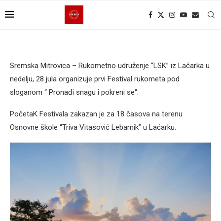
Sremska Mitrovica – Rukometno udruženje “LSK” iz Laćarka u
nedelju, 28 jula organizuje prvi Festival rukometa pod
sloganom “ Pronađi snagu i pokreni se“.
PočetaK Festivala zakazan je za 18 časova na terenu
Osnovne škole “Triva Vitasović Lebarnik” u Laćarku.