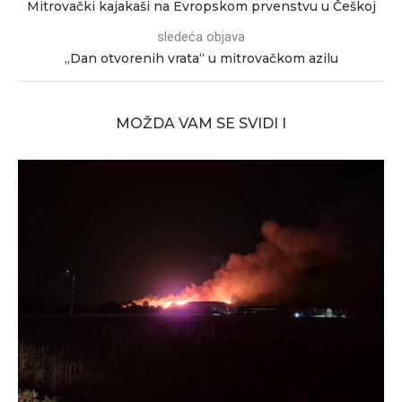
Mitrovački kajakaši na Evropskom prvenstvu u Češkoj
sledeća objava
„Dan otvorenih vrata“ u mitrovačkom azilu
MOŽDA VAM SE SVIDI I