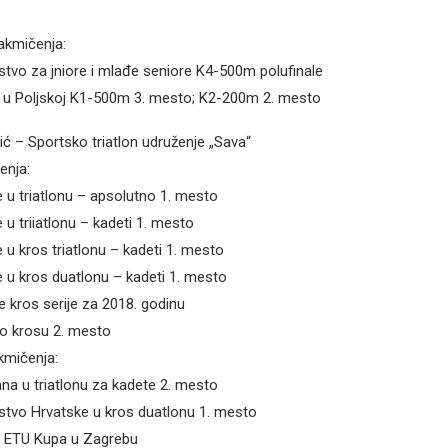
kmičenja:
tvo za jniore i mlađe seniore K4-500m polufinale
e u Poljskoj K1-500m 3. mesto; K2-200m 2. mesto
ić – Sportsko triatlon udruženje „Sava“
enja:
e u triatlonu – apsolutno 1. mesto
 u triiatlonu – kadeti 1. mesto
 u kros triatlonu – kadeti 1. mesto
e u kros duatlonu – kadeti 1. mesto
 kros serije za 2018. godinu
klo krosu 2. mesto
mičenja:
na u triatlonu za kadete 2. mesto
stvo Hrvatske u kros duatlonu 1. mesto
i ETU Kupa u Zagrebu