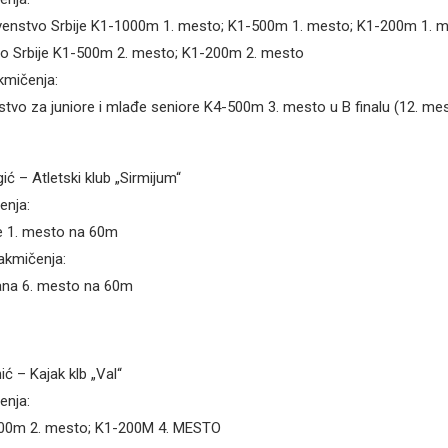
venstvo Srbije K1-1000m 1. mesto; K1-500m 1. mesto; K1-200m 1. 
vo Srbije K1-500m 2. mesto; K1-200m 2. mesto
mičenja:
tvo za juniore i mlađe seniore K4-500m 3. mesto u B finalu (12. m
ć – Atletski klub „Sirmijum“
enja:
je 1. mesto na 60m
kmičenja:
ana 6. mesto na 60m
ić – Kajak klb „Val“
enja:
500m 2. mesto; K1-200M 4. MESTO