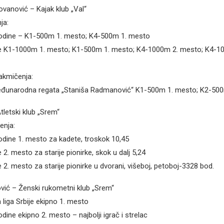
ovanović – Kajak klub „Val“
ja:
odine – K1-500m 1. mesto; K4-500m 1. mesto
je K1-1000m 1. mesto; K1-500m 1. mesto; K4-1000m 2. mesto; K4-1
kmičenja:
đunarodna regata „Staniša Radmanović“ K1-500m 1. mesto; K2-50
Atletski klub „Srem“
enja:
dine 1. mesto za kadete, troskok 10,45
 2. mesto za starije pionirke, skok u dalj 5,24
 2. mesto za starije pionirke u dvorani, višeboj, petoboj-3328 bod.
vić – Ženski rukometni klub „Srem“
liga Srbije ekipno 1. mesto
ine ekipno 2. mesto – najbolji igrač i strelac