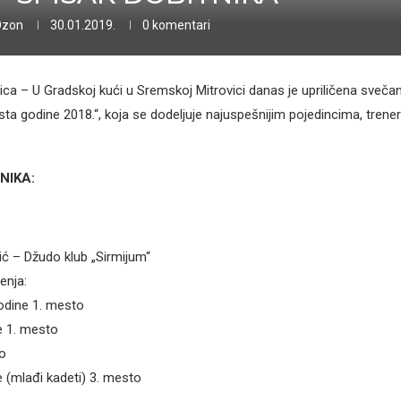
Ozon
30.01.2019.
0 komentari
ca – U Gradskoj kući u Sremskoj Mitrovici danas je upriličena sveča
sta godine 2018.“, koja se dodeljuje najuspešnijim pojedincima, trener
NIKA:
ić – Džudo klub „Sirmijum“
enja:
odine 1. mesto
e 1. mesto
o
e (mlađi kadeti) 3. mesto