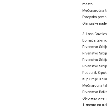
mesto
Međunarodna ta
Evropsko prvens
Olimpijske nad
3. Lana Gavrilov
Domaća takmič
Prvenstvo Srbij
Prvenstvo Srbije
Prvenstvo Srbije
Prvenstvo Srbij
Pobednik Srpske
Kup Srbije u ci
Međnarodna tak
Prvenstvo Balka
Otvoreno prven
1. mesto na trc