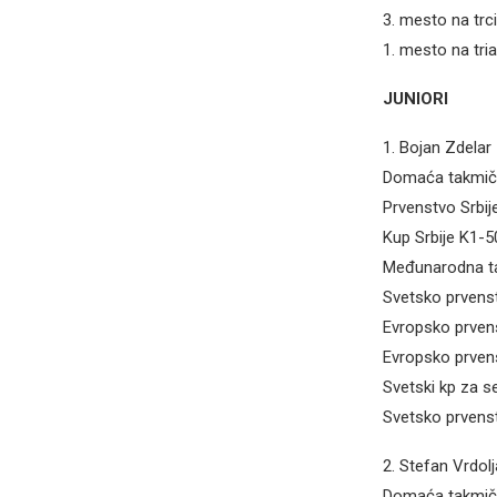
3. mesto na trc
1. mesto na triat
JUNIORI
1. Bojan Zdelar 
Domaća takmič
Prvenstvo Srbi
Kup Srbije K1-
Međunarodna ta
Svetsko prvens
Evropsko prven
Evropsko prven
Svetski kp za 
Svetsko prvens
2. Stefan Vrdolj
Domaća takmič