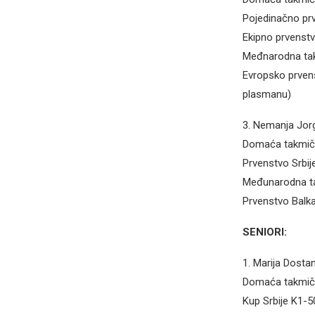
Pojedinačno pr
Ekipno prvenst
Međnarodna tak
Evropsko prvens
plasmanu)
3. Nemanja Jorgi
Domaća takmič
Prvenstvo Srbi
Međunarodna ta
Prvenstvo Balk
SENIORI:
1. Marija Dostan
Domaća takmič
Kup Srbije K1-