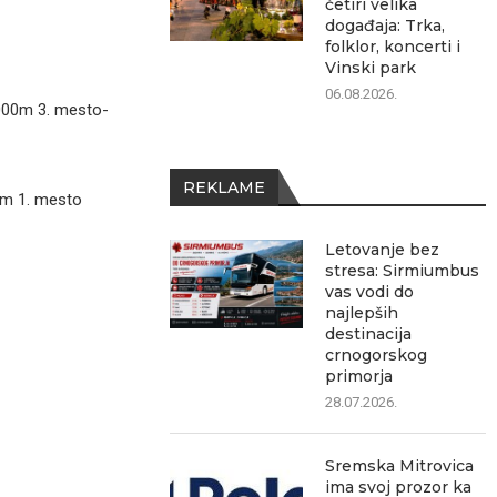
četiri velika
događaja: Trka,
folklor, koncerti i
Vinski park
06.08.2026.
000m 3. mesto-
REKLAME
0m 1. mesto
Letovanje bez
stresa: Sirmiumbus
vas vodi do
najlepših
destinacija
crnogorskog
primorja
28.07.2026.
Sremska Mitrovica
ima svoj prozor ka