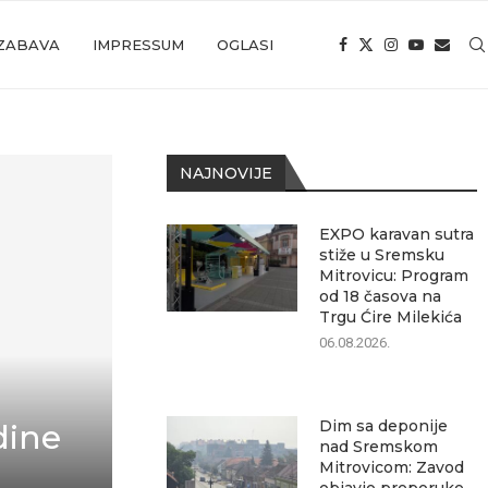
ZABAVA
IMPRESSUM
OGLASI
NAJNOVIJE
EXPO karavan sutra
stiže u Sremsku
Mitrovicu: Program
od 18 časova na
Trgu Ćire Milekića
06.08.2026.
Dim sa deponije
dine
nad Sremskom
Mitrovicom: Zavod