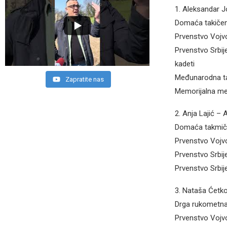
1. Aleksandar J
Domaća takičen
Prvenstvo Vojv
Prvenstvo Srbi
kadeti
Međunarodna ta
Zapratite nas
Memorijalna me
2. Anja Lajić – 
Domaća takmič
Prvenstvo Vojvo
Prvenstvo Srbije
Prvenstvo Srbije
3. Nataša Ćetko
Drga rukometna 
Prvenstvo Vojvod