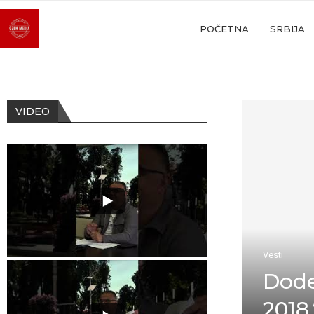
POČETNA
SRBIJA
VIDEO
Vesti
Dode
2018