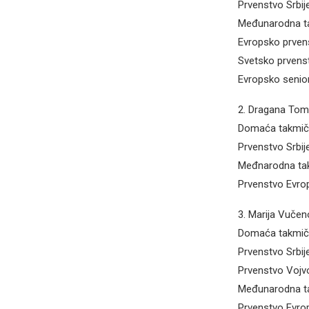
Prvenstvo Srbi
Međunarodna ta
Evropsko prven
Svetsko prvens
Evropsko senio
2. Dragana Toma
Domaća takmič
Prvenstvo Srbij
Međnarodna tak
Prvenstvo Evrop
3. Marija Vučeno
Domaća takmič
Prvenstvo Srbij
Prvenstvo Vojv
Međunarodna ta
Prvenstvo Evro