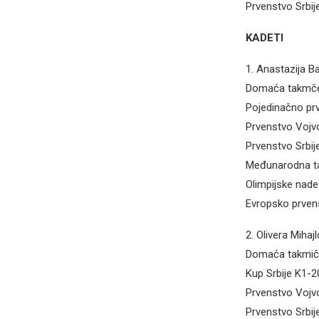
Prvenstvo Srbij
KADETI
1. Anastazija Ba
Domaća takmče
Pojedinačno prv
Prvenstvo Vojv
Prvenstvo Srbij
Međunarodna ta
Olimpijske nad
Evropsko prvens
2. Olivera Mihaj
Domaća takmič
Kup Srbije K1-
Prvenstvo Vojv
Prvenstvo Srbi