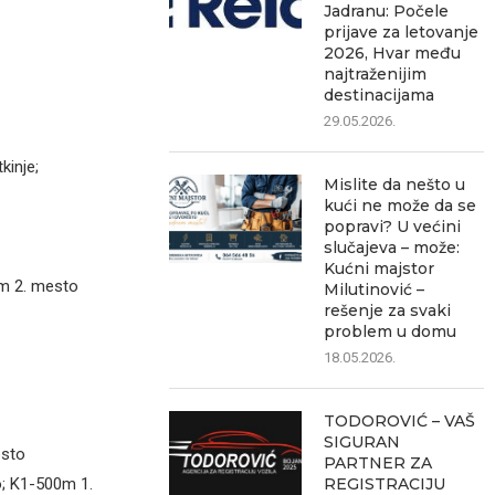
Jadranu: Počele
prijave za letovanje
2026, Hvar među
najtraženijim
destinacijama
29.05.2026.
kinje;
Mislite da nešto u
kući ne može da se
popravi? U većini
slučajeva – može:
Kućni majstor
0m 2. mesto
Milutinović –
rešenje za svaki
problem u domu
18.05.2026.
TODOROVIĆ – VAŠ
SIGURAN
esto
PARTNER ZA
REGISTRACIJU
; K1-500m 1.