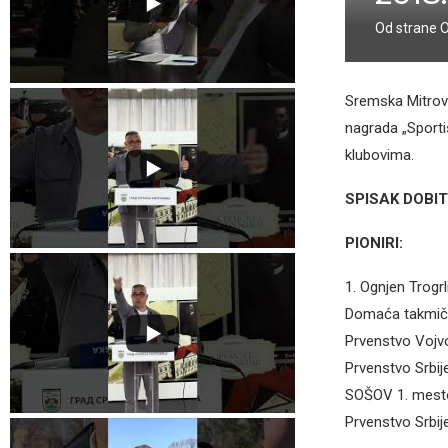
Od strane
Sremska Mitrovi
nagrada „Sporti
klubovima.
SPISAK DOBIT
PIONIRI:
1. Ognjen Trogrl
Domaća takmič
Prvenstvo Vojv
Prvenstvo Srbij
SOŠOV 1. mest
Prvenstvo Srbij