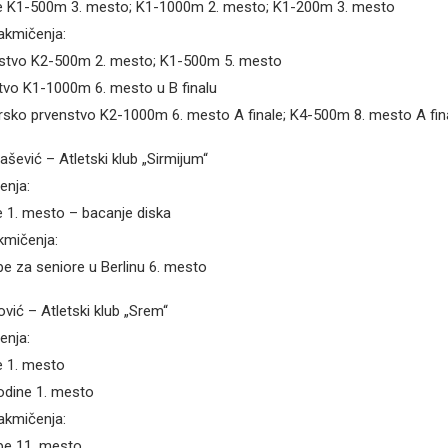
je K1-500m 3. mesto; K1-1000m 2. mesto; K1-200m 3. mesto
kmičenja:
stvo K2-500m 2. mesto; K1-500m 5. mesto
tvo K1-1000m 6. mesto u B finalu
rsko prvenstvo K2-1000m 6. mesto A finale; K4-500m 8. mesto A fin
šević – Atletski klub „Sirmijum“
enja:
e 1. mesto – bacanje diska
mičenja:
e za seniore u Berlinu 6. mesto
vić – Atletski klub „Srem“
enja:
e 1. mesto
odine 1. mesto
kmičenja:
pe 11. mesto