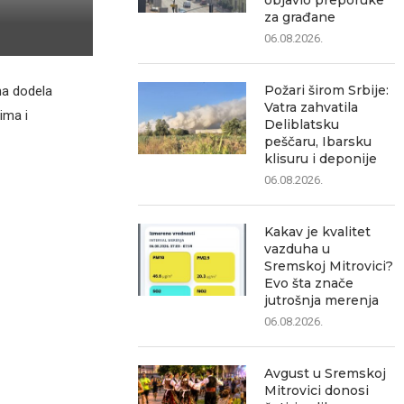
objavio preporuke
za građane
06.08.2026.
Požari širom Srbije:
na dodela
Vatra zahvatila
ima i
Deliblatsku
peščaru, Ibarsku
klisuru i deponije
06.08.2026.
Kakav je kvalitet
vazduha u
Sremskoj Mitrovici?
Evo šta znače
jutrošnja merenja
06.08.2026.
Avgust u Sremskoj
Mitrovici donosi