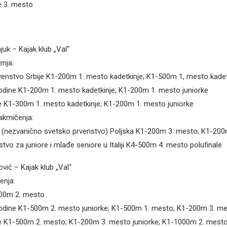
e 3. mesto
juk – Kajak klub „Val“
nja:
enstvo Srbije K1-200m 1. mesto kadetkinje; K1-500m 1, mesto kadet
odine K1-200m 1. mesto kadetkinje; K1-200m 1. mesto juniorke
e K1-300m 1. mesto kadetkinje; K1-200m 1. mesto juniorke
kmičenja:
e (nezvanično svetsko prvenstvo) Poljska K1-200m 3. mesto; K1-20
tvo za juniore i mlađe seniore u Italiji K4-500m 4. mesto polufinale
lović – Kajak klub „Val“
enja:
200m 2. mesto
odine K1-500m 2. mesto juniorke; K1-500m 1. mesto; K1-200m 3. m
je K1-500m 2. mesto; K1-200m 3. mesto juniorke; K1-1000m 2. mesto