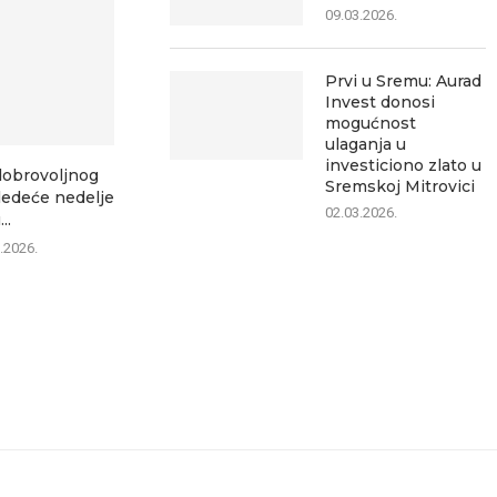
09.03.2026.
Prvi u Sremu: Aurad
Invest donosi
mogućnost
ulaganja u
investiciono zlato u
dobrovoljnog
Više od 850 trkača „trčalo za
Vozači počet
Sremskoj Mitrovici
sledeće nedelje
retke“ u...
da voze ka
02.03.2026.
...
09.08.2026.
09.0
.2026.