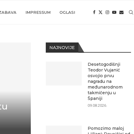
ZABAVA
IMPRESSUM
OGLASI
NAJNOVIJE
Desetogodišnji
Teodor Vujanić
osvojio prvu
nagradu na
međunarodnom
takmičenju u
Španiji
tu
09.08.2026.
Pomozimo maloj