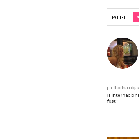
0
PODELI
prethodna obja
II internacion
fest“