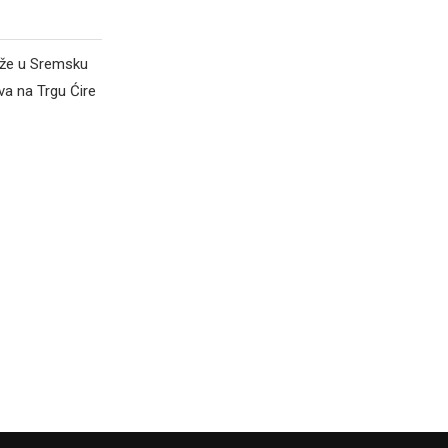
iže u Sremsku
va na Trgu Ćire