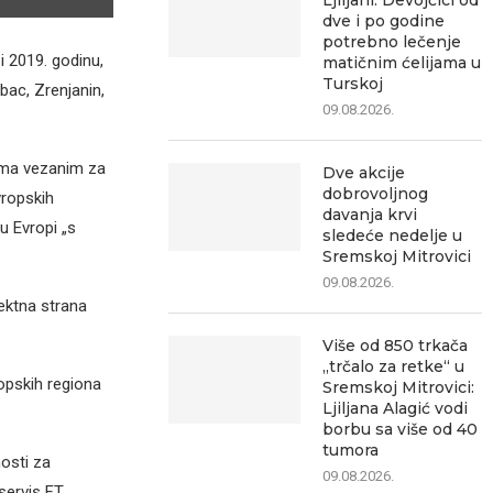
Ljiljani: Devojčici od
dve i po godine
potrebno lečenje
i 2019. godinu,
matičnim ćelijama u
Turskoj
bac, Zrenjanin,
09.08.2026.
zama vezanim za
Dve akcije
dobrovoljnog
vropskih
davanja krvi
u Evropi „s
sledeće nedelje u
Sremskoj Mitrovici
09.08.2026.
rektna strana
Više od 850 trkača
„trčalo za retke“ u
ropskih regiona
Sremskoj Mitrovici:
Ljiljana Alagić vodi
borbu sa više od 40
tumora
osti za
09.08.2026.
 servis FT