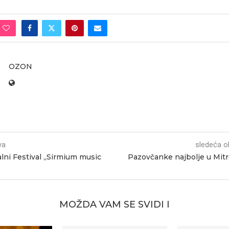
OZON
va
sledeća o
alni Festival „Sirmium music
Pazovčanke najbolje u Mitr
MOŽDA VAM SE SVIDI I