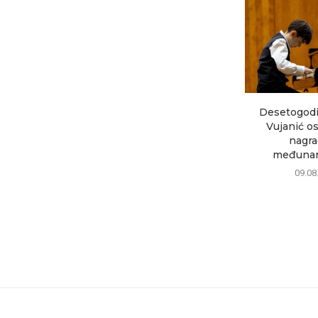
Desetogodi
Vujanić os
nagra
međunar
09.08