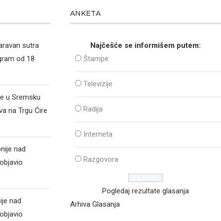
ANKETA
aravan sutra
Najčešće se informišem putem:
ogram od 18
Štampe
Televizije
že u Sremsku
Radija
va na Trgu Ćire
Interneta
nije nad
Razgovora
objavio
Pogledaj rezultate glasanja
ije nad
Arhiva Glasanja
objavio