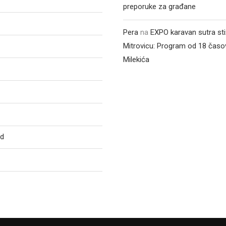
preporuke za građane
Pera
na
EXPO karavan sutra st
Mitrovicu: Program od 18 časo
Milekića
ed