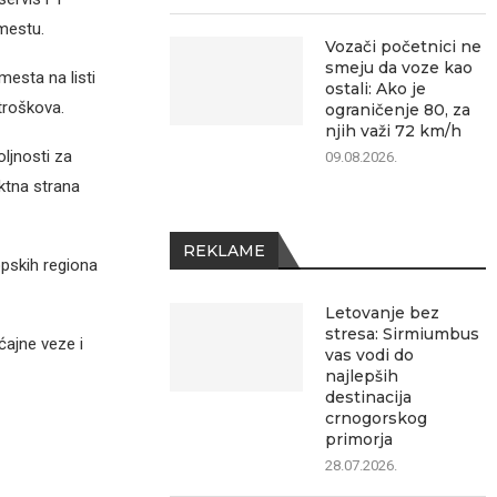
mestu.
Vozači početnici ne
smeju da voze kao
esta na listi
ostali: Ako je
troškova.
ograničenje 80, za
njih važi 72 km/h
ljnosti za
09.08.2026.
ktna strana
REKLAME
opskih regiona
Letovanje bez
stresa: Sirmiumbus
ćajne veze i
vas vodi do
najlepših
destinacija
crnogorskog
primorja
28.07.2026.