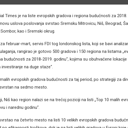
ial Times je na liste evropskih gradova i regiona budućnosti za 2018. 
novu uslova poslovanja svrstao Sremsku Mitrovicu, Niš, Beograd, Ša
, Sombor, kao i Sremski okrug.
za februar-mart, servis FDI tog londonskog lista, koji se bavi anali
 ulaganja, rangirao je gotovo 500 gradova i 150 regiona na listama „e
na budućnosti za 2018-2019. godinu“, kojima su obuhvaćene lokacije 
 investiranje na duge staze“.
h malih evropskih gradova budućnosti za taj period, po strategiji za di
e svrstan na sedmo mesto.
iji, Niš kao region nalazi se na trećoj poziciji na listi „Top 10 malih ev
vu i narednu godinu“.
svrstao na četvrto mesto na listi 10 velikih evropskih gradova budućn
po efikasnosti troškova, dok je na listi velikih gradova u Evropi koje