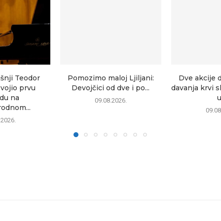
šnji Teodor
Pomozimo maloj Ljiljani:
Dve akcije 
vojio prvu
Devojčici od dve i po...
davanja krvi 
du na
u
09.08.2026.
odnom...
09.08
.2026.