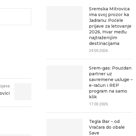
Sremska Mitrovica
ima svoj prozor ka
Jadranu: Počele
prijave za letovanje
2026, Hvar među
najtraženijim
destinacijama
29.05.2026.
Srem-gas: Pouzdan
partner uz
savremene usluge –
e-račun i REP
bjava
program na samo
ovici
klik
17.03.2026.
Tegla Bar – od
Vračara do obale
Save