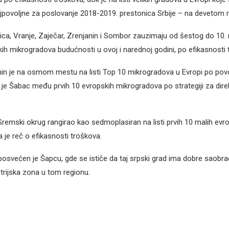
jpovoljne za poslovanje 2018-2019. prestonica Srbije – na devetom 
ca, Vranje, Zaječar, Zrenjanin i Sombor zauzimaju od šestog do 10. m
kih mikrogradova budućnosti u ovoj i narednoj godini, po efikasnosti 
in je na osmom mestu na listi Top 10 mikrogradova u Evropi po povo
 je Šabac među prvih 10 evropskih mikrogradova po strategiji za dire
e Sremski okrug rangirao kao sedmoplasiran na listi prvih 10 malih evr
 je reč o efikasnosti troškova.
osvećen je Šapcu, gde se ističe da taj srpski grad ima dobre saobra
strijska zona u tom regionu.