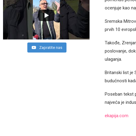
ocenjuje kao na
Sremska Mitrovi
prvih 10 evrops
Takođe, Zrenjan
Zapratite nas
poslovanje, dok
ulaganja.
Britanski list j
budućnosti kada
Poseban tekst p
najveća je indu
ekapija.com