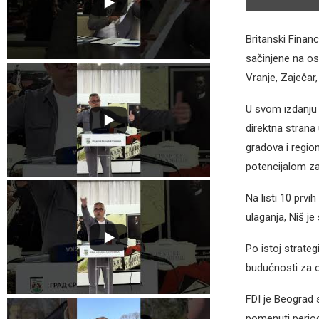
Britanski Financ
sačinjene na os
Vranje, Zaječar
U svom izdanju 
direktna strana
gradova i regio
potencijalom za
Na listi 10 prvi
ulaganja, Niš j
Po istoj strateg
budućnosti za o
FDI je Beograd 
pomenuti period 