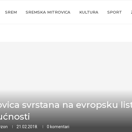
SREM
SREMSKA MITROVICA
KULTURA
SPORT
ovica svrstana na evropsku lis
ćnosti
Ozon
21.02.2018.
0 komentari