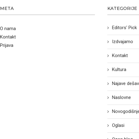
META
KATEGORIJE
Editors' Pick
O nama
Kontakt
Izdvajamo
Prijava
Kontakt
Kultura
Najave dešav
Naslovne
Novogodišnje
Oglasi