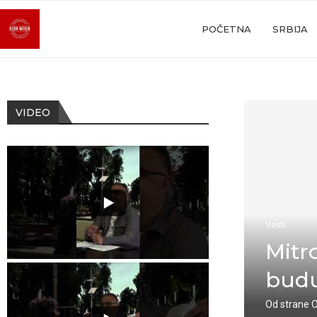
POČETNA
SRBIJA
VIDEO
Vesti
Mitr
budu
Od strane