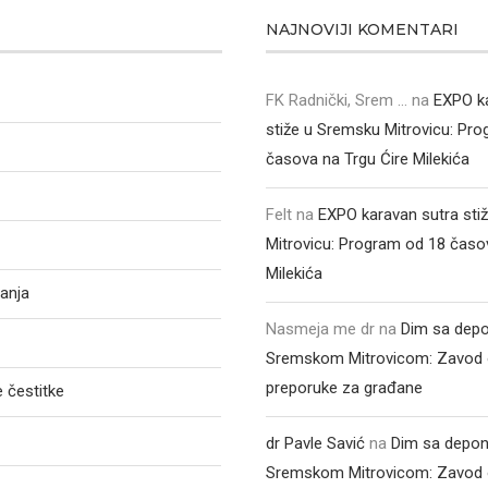
NAJNOVIJI KOMENTARI
FK Radnički, Srem ...
na
EXPO k
stiže u Sremsku Mitrovicu: Pr
časova na Trgu Ćire Milekića
Felt
na
EXPO karavan sutra sti
Mitrovicu: Program od 18 časo
Milekića
anja
Nasmeja me dr
na
Dim sa depo
Sremskom Mitrovicom: Zavod 
preporuke za građane
 čestitke
dr Pavle Savić
na
Dim sa depon
Sremskom Mitrovicom: Zavod 