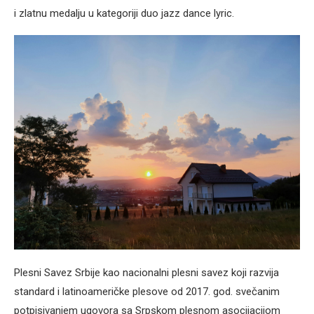
i zlatnu medalju u kategoriji duo jazz dance lyric.
Plesni Savez Srbije kao nacionalni plesni savez koji razvija
standard i latinoameričke plesove od 2017. god. svečanim
potpisivanjem ugovora sa Srpskom plesnom asocijacijom