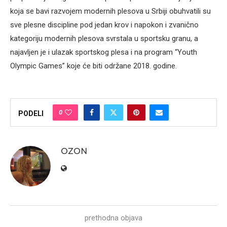
koja se bavi razvojem modernih plesova u Srbiji obuhvatili su
sve plesne discipline pod jedan krov i napokon i zvanično
kategoriju modernih plesova svrstala u sportsku granu, a
najavljen je i ulazak sportskog plesa i na program “Youth
Olympic Games” koje će biti održane 2018. godine.
0
PODELI
OZON
prethodna objava