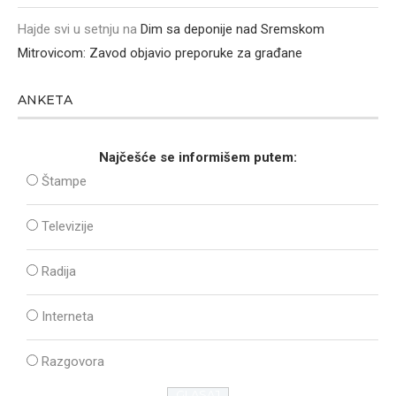
Hajde svi u setnju
na
Dim sa deponije nad Sremskom
Mitrovicom: Zavod objavio preporuke za građane
ANKETA
Najčešće se informišem putem:
Štampe
Televizije
Radija
Interneta
Razgovora