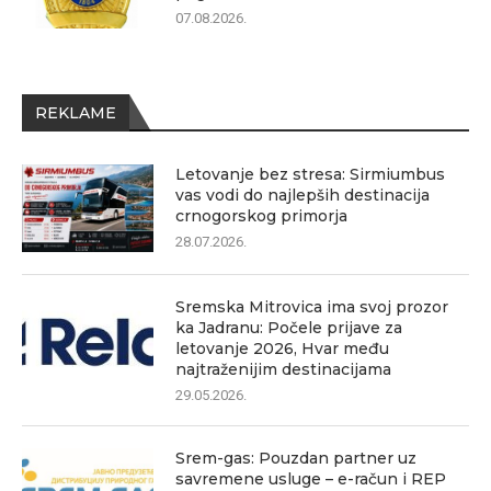
07.08.2026.
REKLAME
Letovanje bez stresa: Sirmiumbus
vas vodi do najlepših destinacija
crnogorskog primorja
28.07.2026.
Sremska Mitrovica ima svoj prozor
ka Jadranu: Počele prijave za
letovanje 2026, Hvar među
najtraženijim destinacijama
29.05.2026.
Srem-gas: Pouzdan partner uz
savremene usluge – e-račun i REP