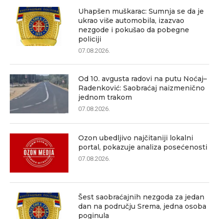
Uhapšen muškarac: Sumnja se da je
ukrao više automobila, izazvao
nezgode i pokušao da pobegne
policiji
07.08.2026.
Od 10. avgusta radovi na putu Noćaj–
Radenković: Saobraćaj naizmenično
jednom trakom
07.08.2026.
Ozon ubedljivo najčitaniji lokalni
portal, pokazuje analiza posećenosti
07.08.2026.
Šest saobraćajnih nezgoda za jedan
dan na području Srema, jedna osoba
poginula