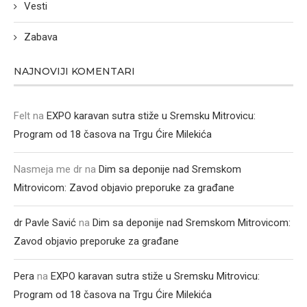
Vesti
Zabava
NAJNOVIJI KOMENTARI
Felt
na
EXPO karavan sutra stiže u Sremsku Mitrovicu:
Program od 18 časova na Trgu Ćire Milekića
Nasmeja me dr
na
Dim sa deponije nad Sremskom
Mitrovicom: Zavod objavio preporuke za građane
dr Pavle Savić
na
Dim sa deponije nad Sremskom Mitrovicom:
Zavod objavio preporuke za građane
Pera
na
EXPO karavan sutra stiže u Sremsku Mitrovicu:
Program od 18 časova na Trgu Ćire Milekića