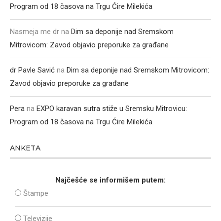
Program od 18 časova na Trgu Ćire Milekića
Nasmeja me dr
na
Dim sa deponije nad Sremskom
Mitrovicom: Zavod objavio preporuke za građane
dr Pavle Savić
na
Dim sa deponije nad Sremskom Mitrovicom:
Zavod objavio preporuke za građane
Pera
na
EXPO karavan sutra stiže u Sremsku Mitrovicu:
Program od 18 časova na Trgu Ćire Milekića
ANKETA
Najčešće se informišem putem:
Štampe
Televizije