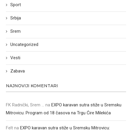
Sport
Srbija
Srem
Uncategorized
Vesti
Zabava
NAJNOVIJI KOMENTARI
FK Radnički, Srem ...
na
EXPO karavan sutra stiže u Sremsku
Mitrovicu: Program od 18 časova na Trgu Ćire Milekića
Felt
na
EXPO karavan sutra stiže u Sremsku Mitrovicu: