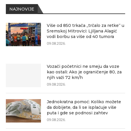
NAJNOVIJE
Više od 850 trkača „trčalo za retke“ u
Sremskoj Mitrovici: Ljiljana Alagić
vodi borbu sa više od 40 tumora
09.08.2026.
Vozači početnici ne smeju da voze
kao ostali: Ako je ograničenje 80, za
njih važi 72 km/h
09.08.2026.
Jednokratna pomoć: Koliko možete
da dobijete, da li se isplaćuje više
puta i gde se podnosi zahtev
09.08.2026.