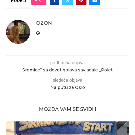
PODELI
OZON
prethodna objava
„Sremice“ sa devet golova savladale „Polet“
sledeća objava
Na putu za Oslo
MOŽDA VAM SE SVIDI I