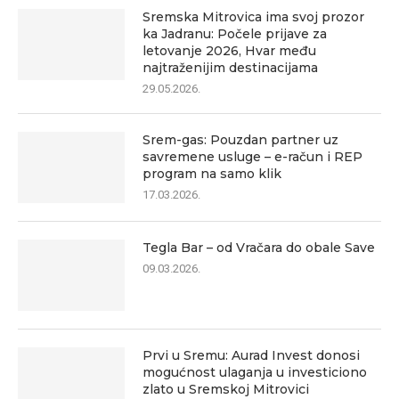
Sremska Mitrovica ima svoj prozor
ka Jadranu: Počele prijave za
letovanje 2026, Hvar među
najtraženijim destinacijama
29.05.2026.
Srem-gas: Pouzdan partner uz
savremene usluge – e-račun i REP
program na samo klik
17.03.2026.
Tegla Bar – od Vračara do obale Save
09.03.2026.
Prvi u Sremu: Aurad Invest donosi
mogućnost ulaganja u investiciono
zlato u Sremskoj Mitrovici