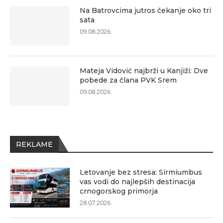
Na Batrovcima jutros čekanje oko tri
sata
09.08.2026.
Mateja Vidović najbrži u Kanjiži: Dve
pobede za člana PVK Srem
09.08.2026.
REKLAME
Letovanje bez stresa: Sirmiumbus
vas vodi do najlepših destinacija
crnogorskog primorja
28.07.2026.