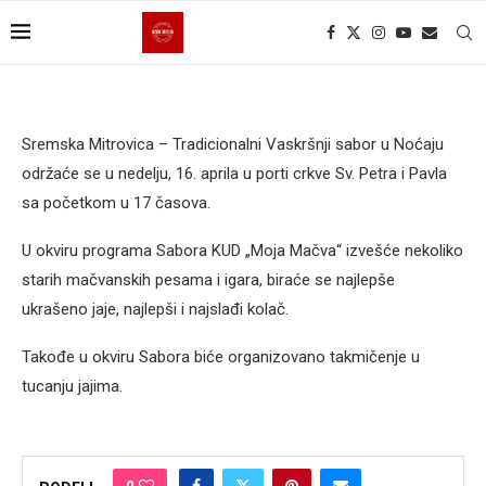
Sremska Mitrovica – Tradicionalni Vaskršnji sabor u Noćaju
održaće se u nedelju, 16. aprila u porti crkve Sv. Petra i Pavla
sa početkom u 17 časova.
U okviru programa Sabora KUD „Moja Mačva“ izvešće nekoliko
starih mačvanskih pesama i igara, biraće se najlepše
ukrašeno jaje, najlepši i najslađi kolač.
Takođe u okviru Sabora biće organizovano takmičenje u
tucanju jajima.
0