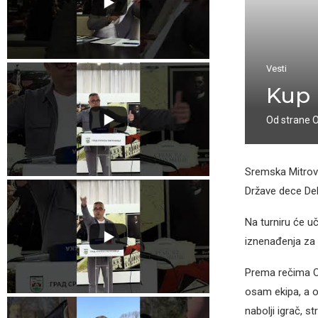
Vesti
Kup 
Od strane
Sremska Mitrovi
Države dece De
Na turniru će u
iznenađenja za 
Prema rečima Ol
osam ekipa, a o
nabolji igrač, s