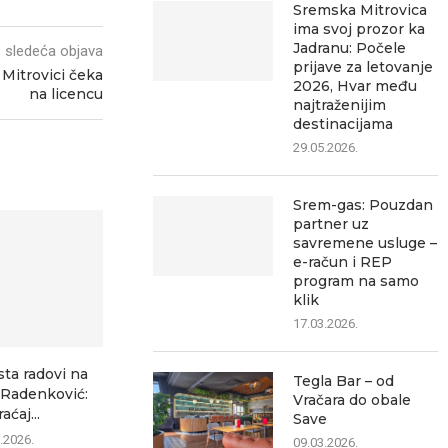
Sremska Mitrovica
ima svoj prozor ka
Jadranu: Počele
sledeća objava
prijave za letovanje
Mitrovici čeka
2026, Hvar među
na licencu
najtraženijim
destinacijama
29.05.2026.
Srem-gas: Pouzdan
partner uz
savremene usluge –
e-račun i REP
program na samo
klik
17.03.2026.
sta radovi na
Ozon ubedljivo najčitaniji
Šest saobrać
Tegla Bar – od
–Radenković:
lokalni portal, pokazuje
za jedan dan 
Vračara do obale
aćaj...
analiza posećenosti
Save
07.0
.2026.
07.08.2026.
09.03.2026.