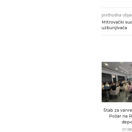
prethodna obja
Mitrovački sud
uzbunjivača
Štab za vanre
Požar na R
depon
07.08