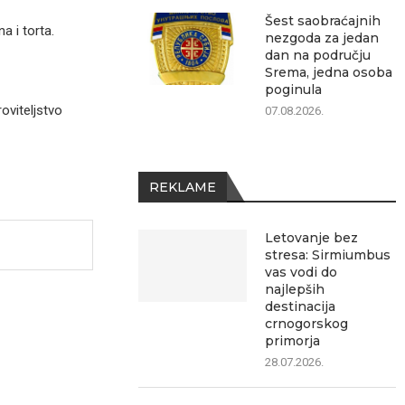
Šest saobraćajnih
a i torta.
nezgoda za jedan
dan na području
Srema, jedna osoba
poginula
oviteljstvo
07.08.2026.
REKLAME
Letovanje bez
stresa: Sirmiumbus
vas vodi do
najlepših
destinacija
crnogorskog
primorja
28.07.2026.