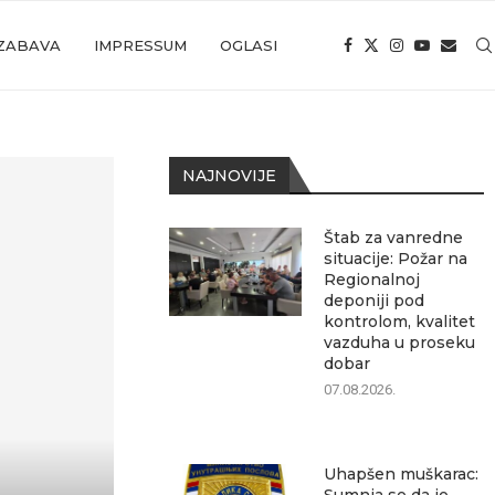
ZABAVA
IMPRESSUM
OGLASI
NAJNOVIJE
Štab za vanredne
situacije: Požar na
Regionalnoj
deponiji pod
kontrolom, kvalitet
vazduha u proseku
dobar
07.08.2026.
Uhapšen muškarac: