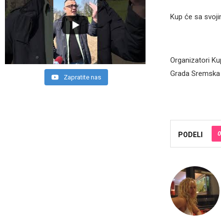
Kup će sa svojim
Organizatori Ku
Grada Sremska 
Zapratite nas
0
PODELI