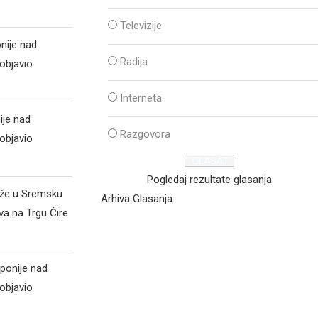
Televizije
nije nad
Radija
objavio
Interneta
ije nad
Razgovora
objavio
Pogledaj rezultate glasanja
iže u Sremsku
Arhiva Glasanja
va na Trgu Ćire
ponije nad
objavio