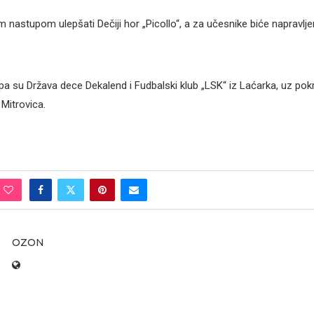
 nastupom ulepšati Dečiji hor „Picollo“, a za učesnike biće napravljen
pa su Država dece Dekalend i Fudbalski klub „LSK“ iz Laćarka, uz pokr
Mitrovica.
OZON