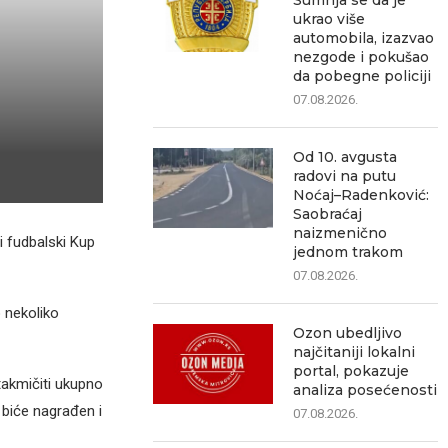
Sumnja se da je
ukrao više
automobila, izazvao
nezgode i pokušao
da pobegne policiji
07.08.2026.
Od 10. avgusta
radovi na putu
Noćaj–Radenković:
Saobraćaj
naizmenično
i fudbalski Kup
jednom trakom
07.08.2026.
 nekoliko
Ozon ubedljivo
najčitaniji lokalni
portal, pokazuje
takmičiti ukupno
analiza posećenosti
 biće nagrađen i
07.08.2026.