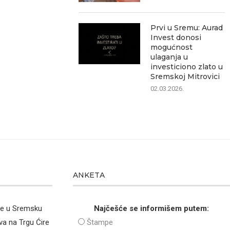
Prvi u Sremu: Aurad
Invest donosi
mogućnost
ulaganja u
investiciono zlato u
Sremskoj Mitrovici
02.03.2026.
ANKETA
že u Sremsku
Najčešće se informišem putem:
va na Trgu Ćire
Štampe