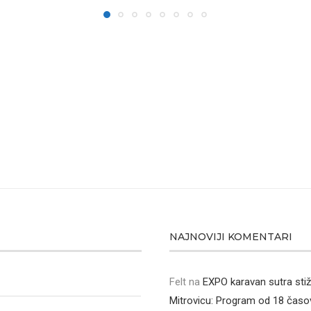
NAJNOVIJI KOMENTARI
Felt
na
EXPO karavan sutra sti
Mitrovicu: Program od 18 časo