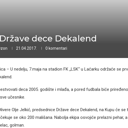
Države dece Dekalend
Ozon
21.04.2017.
0 komentari
ca – U nedelju, 7.maja na stadion FK „LSK“ u Laćarku održaće se prv
kalend.
čestvovati deca 2005. godište i mlađa, a pored fudbala biće priređeno
sve učesnike.
ivere Olje Jelkić, predsednice Države dece Dekalend, na Kupu će se 
čekuje se oko 200 mališana. Nabolja ekipa osvojiće prelazni pehar, a
trelac, golman.