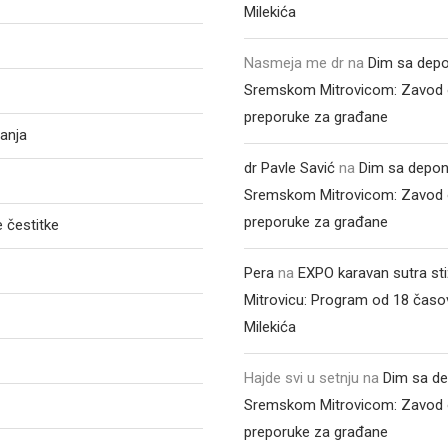
Milekića
Nasmeja me dr
na
Dim sa depo
Sremskom Mitrovicom: Zavod 
preporuke za građane
anja
dr Pavle Savić
na
Dim sa depon
Sremskom Mitrovicom: Zavod 
preporuke za građane
 čestitke
Pera
na
EXPO karavan sutra st
Mitrovicu: Program od 18 časo
Milekića
Hajde svi u setnju
na
Dim sa de
Sremskom Mitrovicom: Zavod 
preporuke za građane