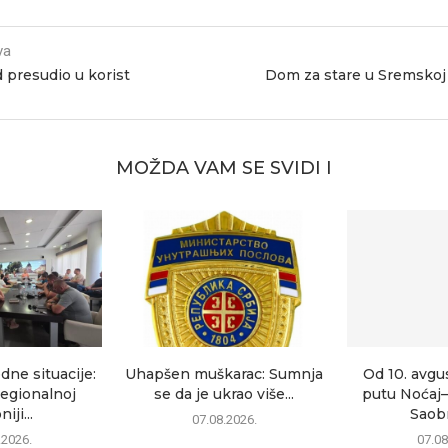
va
 presudio u korist
Dom za stare u Sremskoj 
MOŽDA VAM SE SVIDI I
dne situacije:
Uhapšen muškarac: Sumnja
Od 10. avgu
egionalnoj
se da je ukrao više...
putu Noćaj
iji...
Saobr
07.08.2026.
.2026.
07.08