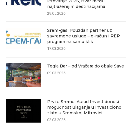
letovanje 2026, Hvar među
najtraženijim destinacijama
29.05.2026.
Srem-gas: Pouzdan partner uz
savremene usluge – e-račun i REP
program na samo klik
17.03.2026.
Tegla Bar – od Vračara do obale Save
09.03.2026.
Prvi u Sremu: Aurad Invest donosi
mogućnost ulaganja u investiciono
zlato u Sremskoj Mitrovici
02.03.2026.