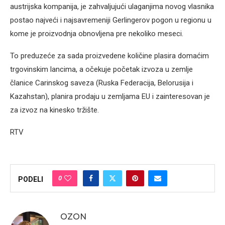
austrijska kompanija, je zahvaljujući ulaganjima novog vlasnika
postao najveći i najsavremeniji Gerlingerov pogon u regionu u
kome je proizvodnja obnovljena pre nekoliko meseci.
To preduzeće za sada proizvedene količine plasira domaćim
trgovinskim lancima, a očekuje početak izvoza u zemlje
članice Carinskog saveza (Ruska Federacija, Belorusija i
Kazahstan), planira prodaju u zemljama EU i zainteresovan je
za izvoz na kinesko tržište.
RTV
0
PODELI
OZON