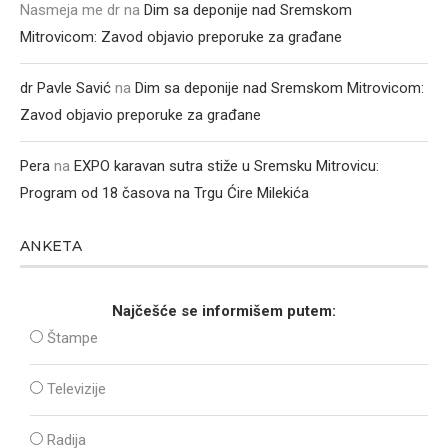
Nasmeja me dr
na
Dim sa deponije nad Sremskom
Mitrovicom: Zavod objavio preporuke za građane
dr Pavle Savić
na
Dim sa deponije nad Sremskom Mitrovicom:
Zavod objavio preporuke za građane
Pera
na
EXPO karavan sutra stiže u Sremsku Mitrovicu:
Program od 18 časova na Trgu Ćire Milekića
ANKETA
Najčešće se informišem putem:
Štampe
Televizije
Radija