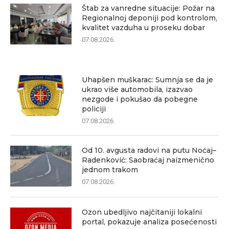
Štab za vanredne situacije: Požar na
Regionalnoj deponiji pod kontrolom,
kvalitet vazduha u proseku dobar
07.08.2026.
Uhapšen muškarac: Sumnja se da je
ukrao više automobila, izazvao
nezgode i pokušao da pobegne
policiji
07.08.2026.
Od 10. avgusta radovi na putu Noćaj–
Radenković: Saobraćaj naizmenično
jednom trakom
07.08.2026.
Ozon ubedljivo najčitaniji lokalni
portal, pokazuje analiza posećenosti