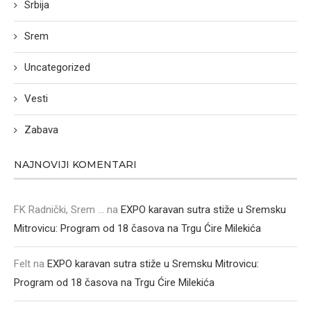
Srbija
Srem
Uncategorized
Vesti
Zabava
NAJNOVIJI KOMENTARI
FK Radnički, Srem ...
na
EXPO karavan sutra stiže u Sremsku
Mitrovicu: Program od 18 časova na Trgu Ćire Milekića
Felt
na
EXPO karavan sutra stiže u Sremsku Mitrovicu:
Program od 18 časova na Trgu Ćire Milekića