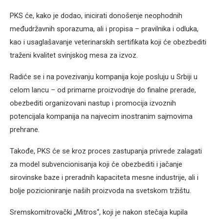
PKS će, kako je dodao, inicirati donošenje neophodnih
međudržavnih sporazuma, ali i propisa – pravilnika i odluka,
kao i usaglašavanje veterinarskih sertifikata koji će obezbediti
traženi kvalitet svinjskog mesa za izvoz.
Radiće se i na povezivanju kompanija koje posluju u Srbiji u
celom lancu – od primarne proizvodnje do finalne prerade,
obezbediti organizovani nastup i promocija izvoznih
potencijala kompanija na najvecim inostranim sajmovima
prehrane.
Takođe, PKS će se kroz proces zastupanja privrede zalagati
za model subvencionisanja koji će obezbediti i jačanje
sirovinske baze i preradnih kapaciteta mesne industrije, ali i
bolje pozicioniranje naših proizvoda na svetskom tržištu.
Sremskomitrovački „Mitros“, koji je nakon stečaja kupila