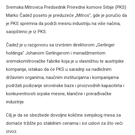
Sremska Mitrovica Predsednik Privredne komore Srbije (PKS)
Marko Čadež poseto je preduzeće „Mitros“, gde je poručio da
je PKS spremna da podrži mesnu industriju na više načina,
saopšteno je iz PKS.
Čadež je u razgovoru sa izvršnim direktorom „Gerlinger
holdinga“ Johanom Gerlingerom i menadžmentom
sremskomitrovačke fabrike koja je u vlasništvu te austrijske
kompanije, istakao da će PKS u saradnji sa nadležnim
državnim organima, naučnim institucijama i kompanijama
podržati podizanje sirovinske baze i proizvodnih kapaciteta i
konkurentnosti srpske mesne, klanične i prerađivačke
industrije.
Cilj je da se obezbede dovoljne količine svinjskog mesa za
domaće tržište po stabilnim cenama i svi uslovi za što veći
izvoz.