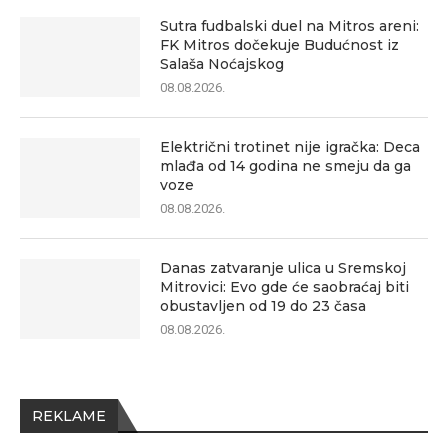
Sutra fudbalski duel na Mitros areni:
FK Mitros dočekuje Budućnost iz
Salaša Noćajskog
08.08.2026.
Električni trotinet nije igračka: Deca
mlađa od 14 godina ne smeju da ga
voze
08.08.2026.
Danas zatvaranje ulica u Sremskoj
Mitrovici: Evo gde će saobraćaj biti
obustavljen od 19 do 23 časa
08.08.2026.
REKLAME