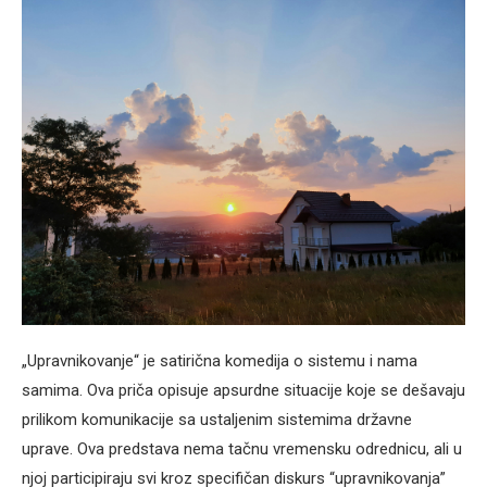
„Upravnikovanje“ je satirična komedija o sistemu i nama
samima. Ova priča opisuje apsurdne situacije koje se dešavaju
prilikom komunikacije sa ustaljenim sistemima državne
uprave. Ova predstava nema tačnu vremensku odrednicu, ali u
njoj participiraju svi kroz specifičan diskurs “upravnikovanja”