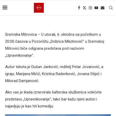
Sremska Mitrovica – U utorak, 6. oktobra sa početkom u
20:00 časova u Pozorištu „Dobrica Milutinović“ u Sremskoj
Mitrovici biće odigrana predstava pod nazivom
„Upravnikovanje“.
Autor teksta je Dušan Janković, reditelj Petar Jovanović, a
igraju: Marijana Mićić, Kristina Radenković, Jovana Stipić i
Milorad Damjanović.
Ako vas je ikada iznervirala šalterska službenica volećete
predstavu „Upravnikovanje“, tako bar kažu njeni autori i
najavljuju je kao hit komediju.