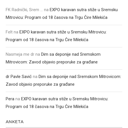
FK Radnički, Srem ...
na
EXPO karavan sutra stiže u Sremsku
Mitrovicu: Program od 18 časova na Trgu Ćire Milekića
Felt
na
EXPO karavan sutra stiže u Sremsku Mitrovicu:
Program od 18 časova na Trgu Ćire Milekića
Nasmeja me dr
na
Dim sa deponije nad Sremskom
Mitrovicom: Zavod objavio preporuke za građane
dr Pavle Savić
na
Dim sa deponije nad Sremskom Mitrovicom:
Zavod objavio preporuke za građane
Pera
na
EXPO karavan sutra stiže u Sremsku Mitrovicu:
Program od 18 časova na Trgu Ćire Milekića
ANKETA