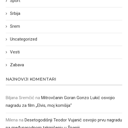
Sport
Srbija
Srem
Uncategorized
Vesti
Zabava
NAJNOVIJI KOMENTARI
Biljana Sremčić
na
Mitrovčanin Goran Gonzo Lukić osvojio
nagradu za film „Elvis, moj komšija“
Milena
na
Desetogodišnji Teodor Vujanić osvojio prvu nagradu
na međunarodnom takmičenju u Španiji