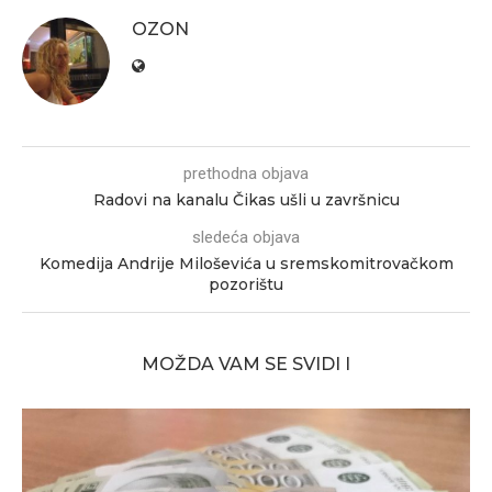
OZON
prethodna objava
Radovi na kanalu Čikas ušli u završnicu
sledeća objava
Komedija Andrije Miloševića u sremskomitrovačkom
pozorištu
MOŽDA VAM SE SVIDI I