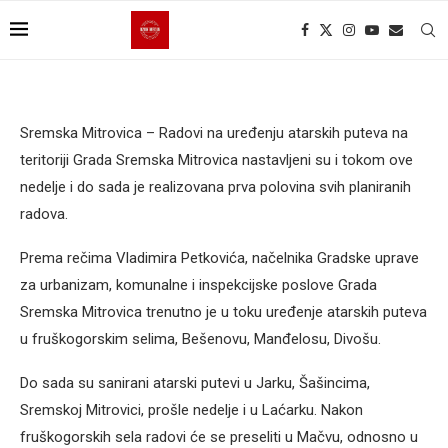
Sremska Mitrovica – Radovi na uređenju atarskih puteva na
teritoriji Grada Sremska Mitrovica nastavljeni su i tokom ove
nedelje i do sada je realizovana prva polovina svih planiranih
radova.
Prema rečima Vladimira Petkovića, načelnika Gradske uprave
za urbanizam, komunalne i inspekcijske poslove Grada
Sremska Mitrovica trenutno je u toku uređenje atarskih puteva
u fruškogorskim selima, Bešenovu, Manđelosu, Divošu.
Do sada su sanirani atarski putevi u Jarku, Šašincima,
Sremskoj Mitrovici, prošle nedelje i u Laćarku. Nakon
fruškogorskih sela radovi će se preseliti u Mačvu, odnosno u