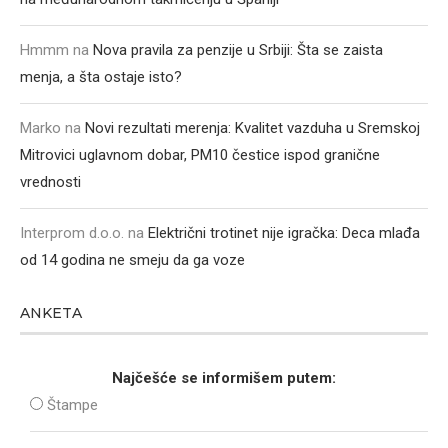
Hmmm
na
Nova pravila za penzije u Srbiji: Šta se zaista
menja, a šta ostaje isto?
Marko
na
Novi rezultati merenja: Kvalitet vazduha u Sremskoj
Mitrovici uglavnom dobar, PM10 čestice ispod granične
vrednosti
Interprom d.o.o.
na
Električni trotinet nije igračka: Deca mlađa
od 14 godina ne smeju da ga voze
ANKETA
Najčešće se informišem putem:
Štampe