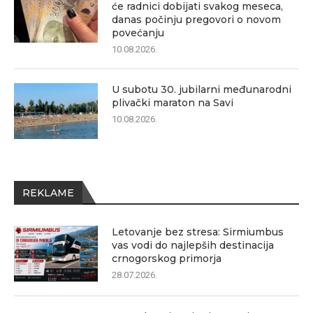
će radnici dobijati svakog meseca,
danas počinju pregovori o novom
povećanju
10.08.2026.
U subotu 30. jubilarni međunarodni
plivački maraton na Savi
10.08.2026.
REKLAME
Letovanje bez stresa: Sirmiumbus
vas vodi do najlepših destinacija
crnogorskog primorja
28.07.2026.