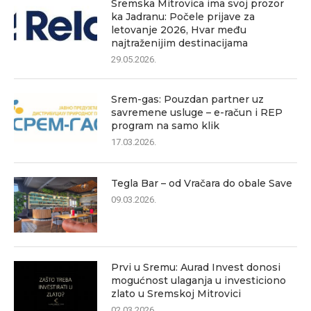
Sremska Mitrovica ima svoj prozor
ka Jadranu: Počele prijave za
letovanje 2026, Hvar među
najtraženijim destinacijama
29.05.2026.
Srem-gas: Pouzdan partner uz
savremene usluge – e-račun i REP
program na samo klik
17.03.2026.
Tegla Bar – od Vračara do obale Save
09.03.2026.
Prvi u Sremu: Aurad Invest donosi
mogućnost ulaganja u investiciono
zlato u Sremskoj Mitrovici
02.03.2026.