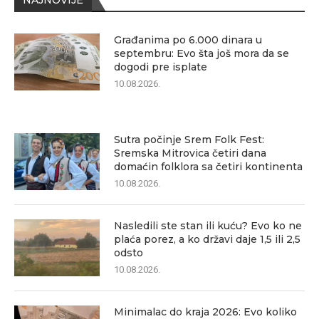
NAJNOVIJE
Građanima po 6.000 dinara u
septembru: Evo šta još mora da se
dogodi pre isplate
10.08.2026.
Sutra počinje Srem Folk Fest:
Sremska Mitrovica četiri dana
domaćin folklora sa četiri kontinenta
10.08.2026.
Nasledili ste stan ili kuću? Evo ko ne
plaća porez, a ko državi daje 1,5 ili 2,5
odsto
10.08.2026.
Minimalac do kraja 2026: Evo koliko