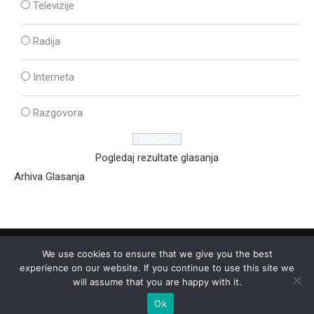
Televizije
Radija
Interneta
Razgovora
Pogledaj rezultate glasanja
Arhiva Glasanja
We use cookies to ensure that we give you the best
experience on our website. If you continue to use this site we
will assume that you are happy with it.
Ok
2025 - © - Ozon Media Sremska Mitrovica