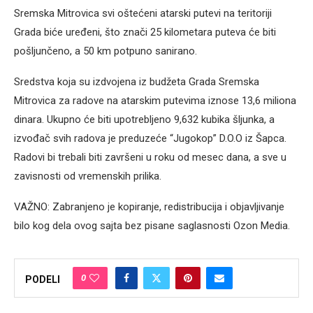
Sremska Mitrovica svi oštećeni atarski putevi na teritoriji
Grada biće uređeni, što znači 25 kilometara puteva će biti
pošljunčeno, a 50 km potpuno sanirano.
Sredstva koja su izdvojena iz budžeta Grada Sremska
Mitrovica za radove na atarskim putevima iznose 13,6 miliona
dinara. Ukupno će biti upotrebljeno 9,632 kubika šljunka, a
izvođač svih radova je preduzeće “Jugokop” D.O.O iz Šapca.
Radovi bi trebali biti završeni u roku od mesec dana, a sve u
zavisnosti od vremenskih prilika.
VAŽNO: Zabranjeno je kopiranje, redistribucija i objavljivanje
bilo kog dela ovog sajta bez pisane saglasnosti Ozon Media.
0
PODELI