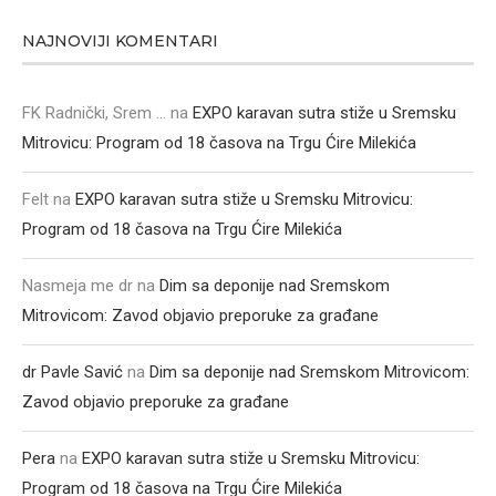
NAJNOVIJI KOMENTARI
FK Radnički, Srem ...
na
EXPO karavan sutra stiže u Sremsku
Mitrovicu: Program od 18 časova na Trgu Ćire Milekića
Felt
na
EXPO karavan sutra stiže u Sremsku Mitrovicu:
Program od 18 časova na Trgu Ćire Milekića
Nasmeja me dr
na
Dim sa deponije nad Sremskom
Mitrovicom: Zavod objavio preporuke za građane
dr Pavle Savić
na
Dim sa deponije nad Sremskom Mitrovicom:
Zavod objavio preporuke za građane
Pera
na
EXPO karavan sutra stiže u Sremsku Mitrovicu:
Program od 18 časova na Trgu Ćire Milekića