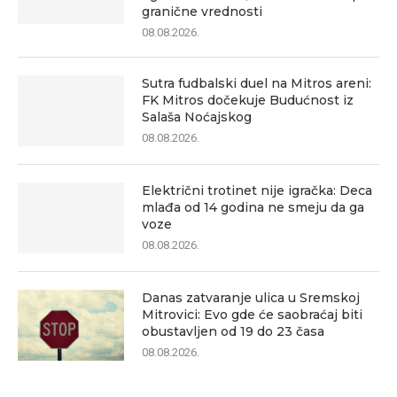
granične vrednosti
08.08.2026.
Sutra fudbalski duel na Mitros areni:
FK Mitros dočekuje Budućnost iz
Salaša Noćajskog
08.08.2026.
Električni trotinet nije igračka: Deca
mlađa od 14 godina ne smeju da ga
voze
08.08.2026.
Danas zatvaranje ulica u Sremskoj
Mitrovici: Evo gde će saobraćaj biti
obustavljen od 19 do 23 časa
08.08.2026.