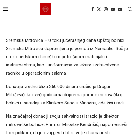
Sremska Mitrovica – U toku jučerašnjeg dana Opštoj bolnici
Sremska Mitrovica dopremljena je pomoć iz Nemačke. Reč je
o ortopedskom i hirurškom potrošnom materijalu i
instrumentima, kao i uniformama za lekare i zdravstvene
radnike u operacionim salama.
Donaciju vrednu blizu 250.000 dinara uručio je Dragan
Milošević, koji već godinama doprema pomoć mitrovačkoj
bolnici u saradnji sa Klinikom Sano u Minhenu, gde živi i radi.
Na značajnoj donaciji svoju zahvalnost izrazio je direktor
mitrovačke bolnice, Prim. dr Miroslav Kendrišić, napomenuvši
tom prilikom, da je ovaj gest dobre volje i humanosti