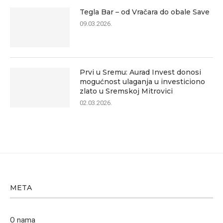
Tegla Bar – od Vračara do obale Save
09.03.2026.
Prvi u Sremu: Aurad Invest donosi
mogućnost ulaganja u investiciono
zlato u Sremskoj Mitrovici
02.03.2026.
META
O nama