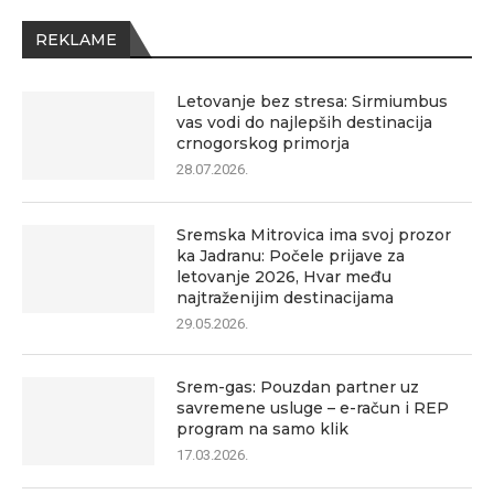
REKLAME
Letovanje bez stresa: Sirmiumbus
vas vodi do najlepših destinacija
crnogorskog primorja
28.07.2026.
Sremska Mitrovica ima svoj prozor
ka Jadranu: Počele prijave za
letovanje 2026, Hvar među
najtraženijim destinacijama
29.05.2026.
Srem-gas: Pouzdan partner uz
savremene usluge – e-račun i REP
program na samo klik
17.03.2026.