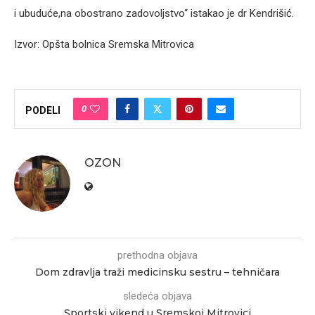
i ubuduće,na obostrano zadovoljstvo“ istakao je dr Kendrišić.
Izvor: Opšta bolnica Sremska Mitrovica
0
PODELI
OZON
prethodna objava
Dom zdravlja traži medicinsku sestru – tehničara
sledeća objava
Sportski vikend u Sremskoj Mitrovici