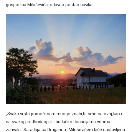
gospodina Miloševića, odavno postao navika.
„Svaka vrsta pomoći nam mnogo znači,te smo na ovoj,kao i
na svakoj predhodnoj ali i budućim donacijama veoma
zahvalni. Saradnja sa Draganom Miloševićem biće nastavljena