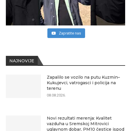
Zapratite nas
NAJNOVIJE
Zapalilo se vozilo na putu Kuzmin–
Kukujevci, vatrogasci i policija na
terenu
08.08.2026.
Novi rezultati merenja: Kvalitet
vazduha u Sremskoj Mitrovici
uglavnom dobar, PM10 čestice ispod