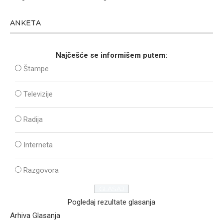
ANKETA
Najčešće se informišem putem:
Štampe
Televizije
Radija
Interneta
Razgovora
Pogledaj rezultate glasanja
Arhiva Glasanja