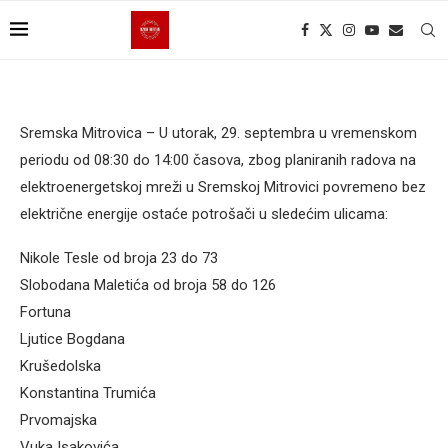
Sremska Mitrovica – U utorak, 29. septembra u vremenskom
periodu od 08:30 do 14:00 časova, zbog planiranih radova na
elektroenergetskoj mreži u Sremskoj Mitrovici povremeno bez
električne energije ostaće potrošači u sledećim ulicama:
Nikole Tesle od broja 23 do 73
Slobodana Maletića od broja 58 do 126
Fortuna
Ljutice Bogdana
Krušedolska
Konstantina Trumića
Prvomajska
Vuka Isakovića