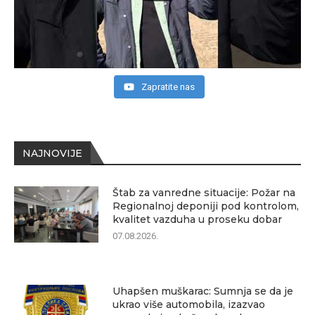
Zapratite nas
NAJNOVIJE
Štab za vanredne situacije: Požar na
Regionalnoj deponiji pod kontrolom,
kvalitet vazduha u proseku dobar
07.08.2026.
Uhapšen muškarac: Sumnja se da je
ukrao više automobila, izazvao