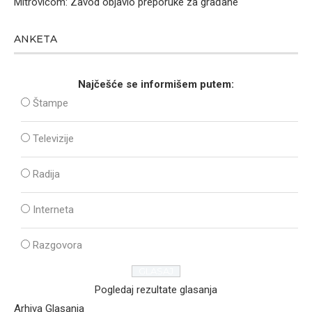
Mitrovicom: Zavod objavio preporuke za građane
ANKETA
Najčešće se informišem putem:
Štampe
Televizije
Radija
Interneta
Razgovora
Pogledaj rezultate glasanja
Arhiva Glasanja