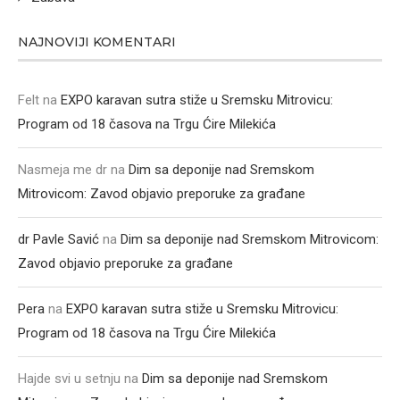
NAJNOVIJI KOMENTARI
Felt
na
EXPO karavan sutra stiže u Sremsku Mitrovicu:
Program od 18 časova na Trgu Ćire Milekića
Nasmeja me dr
na
Dim sa deponije nad Sremskom
Mitrovicom: Zavod objavio preporuke za građane
dr Pavle Savić
na
Dim sa deponije nad Sremskom Mitrovicom:
Zavod objavio preporuke za građane
Pera
na
EXPO karavan sutra stiže u Sremsku Mitrovicu:
Program od 18 časova na Trgu Ćire Milekića
Hajde svi u setnju
na
Dim sa deponije nad Sremskom