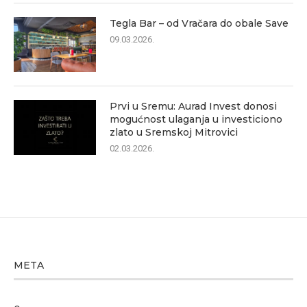
Tegla Bar – od Vračara do obale Save
09.03.2026.
Prvi u Sremu: Aurad Invest donosi
mogućnost ulaganja u investiciono
zlato u Sremskoj Mitrovici
02.03.2026.
META