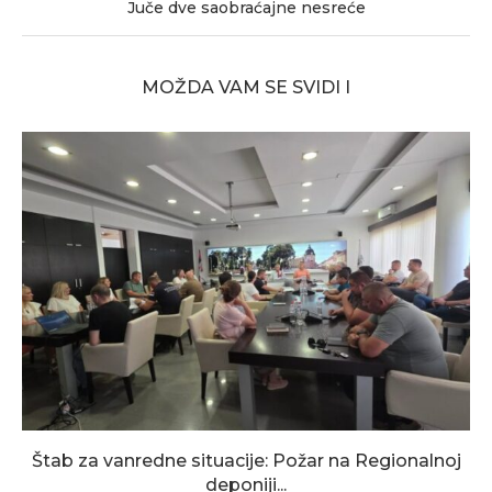
Juče dve saobraćajne nesreće
MOŽDA VAM SE SVIDI I
Štab za vanredne situacije: Požar na Regionalnoj
deponiji...