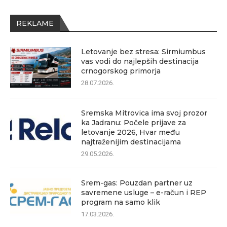
REKLAME
Letovanje bez stresa: Sirmiumbus
vas vodi do najlepših destinacija
crnogorskog primorja
28.07.2026.
Sremska Mitrovica ima svoj prozor
ka Jadranu: Počele prijave za
letovanje 2026, Hvar među
najtraženijim destinacijama
29.05.2026.
Srem-gas: Pouzdan partner uz
savremene usluge – e-račun i REP
program na samo klik
17.03.2026.