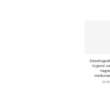
Desetogodi
Vujanić os
nagra
međunar
09.08