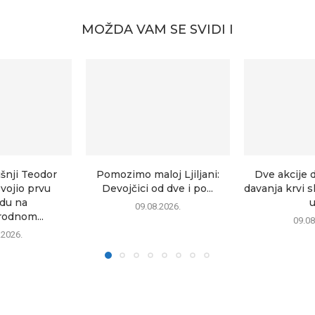
MOŽDA VAM SE SVIDI I
šnji Teodor
Pomozimo maloj Ljiljani:
Dve akcije 
vojio prvu
Devojčici od dve i po...
davanja krvi 
du na
u
09.08.2026.
odnom...
09.08
.2026.