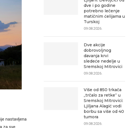
Ljiljani: Devojčici od
dve i po godine
potrebno lečenje
matičnim ćelijama u
Turskoj
09.08.2026.
Dve akcije
dobrovoljnog
davanja krvi
sledeće nedelje u
Sremskoj Mitrovici
09.08.2026.
Više od 850 trkača
„trčalo za retke“ u
Sremskoj Mitrovici:
Ljiljana Alagić vodi
borbu sa više od 40
tumora
je nastavljena
09.08.2026.
ja za sve