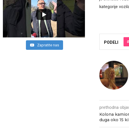
kategorije vozi
0
PODELI
Zapratite nas
prethodna obja
Kolona kamion
duga oko 15 k