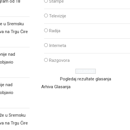
ogram od 18
Štampe
Televizije
že u Sremsku
Radija
va na Trgu Ćire
Interneta
nije nad
Razgovora
objavio
Pogledaj rezultate glasanja
ije nad
Arhiva Glasanja
objavio
iže u Sremsku
va na Trgu Ćire