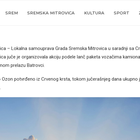
SREM
SREMSKA MITROVICA
KULTURA
SPORT
ica – Lokalna samouprava Grada Sremska Mitrovica u saradnji sa C
ca juče je organizovala akciju podele lanč paketa vozačima kamiona 
čnom prelazu Batrovci.
o Ozon potvrđeno iz Crvenog krsta, tokom jučerašnjeg dana ukupno 
.