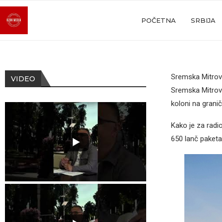
POČETNA
SRBIJA
Sremska Mitrov
VIDEO
Sremska Mitrovi
koloni na grani
Kako je za radi
650 lanč paketa