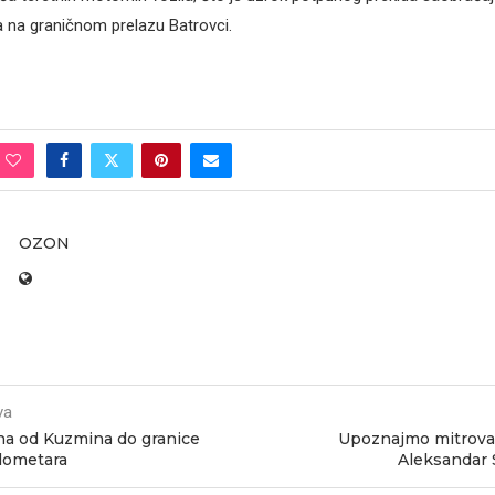
la na graničnom prelazu Batrovci.
OZON
va
a od Kuzmina do granice
Upoznajmo mitrova
ilometara
Aleksandar 