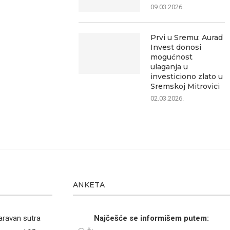
09.03.2026.
Prvi u Sremu: Aurad
Invest donosi
mogućnost
ulaganja u
investiciono zlato u
Sremskoj Mitrovici
02.03.2026.
ANKETA
aravan sutra
Najčešće se informišem putem: