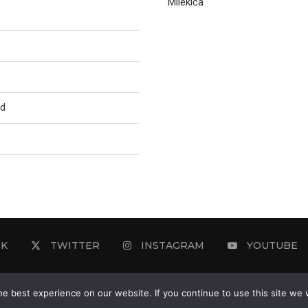
Milekića
ed
OK
TWITTER
INSTAGRAM
YOUTUBE
e best experience on our website. If you continue to use this site we w
2025 - © - Ozon Media Sremska Mitrovica