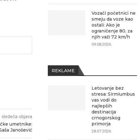
Vozači početnici ne
smeju da voze kao
ostali: Ako je
ograničenje 80, za
njih važi 72 km/h
09.08.2026.
REKLAME
Letovanje bez
stresa: Sirmiumbus
vas vodi do
najlepših
destinacija
sledeća objava
crnogorskog
primorja
čke umetnike:
Saša Janošević
28.07.2026.