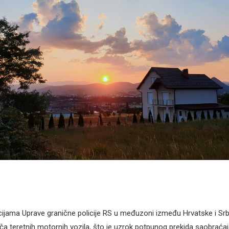
jama Uprave granične policije RS u međuzoni između Hrvatske i Srbi
ča teretnih motornih vozila, što je uzrok potpunog prekida saobraća