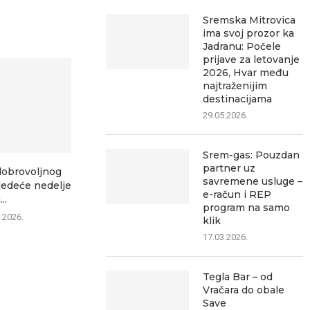
Sremska Mitrovica
ima svoj prozor ka
Jadranu: Počele
prijave za letovanje
2026, Hvar među
najtraženijim
destinacijama
29.05.2026.
Srem-gas: Pouzdan
partner uz
dobrovoljnog
Više od 850 trkača „trčalo za
Vozači počet
savremene usluge –
sledeće nedelje
retke“ u...
da voze ka
e-račun i REP
...
09.08.2026.
09.0
program na samo
.2026.
klik
17.03.2026.
Tegla Bar – od
Vračara do obale
Save