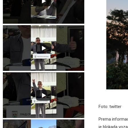
Foto: twitter
Prema informaci
je blokada voza