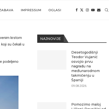
ZABAVA
IMPRESSUM
OGLASI
rvenim krstom
NAJNOVIJE
koji su čekali u
Desetogodišnji
Teodor Vujanić
je podeljeno
osvojio prvu
nagradu na
međunarodnom
takmičenju u
Španiji
09.08.2026.
Pomozimo maloj