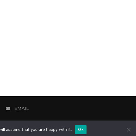
EMAIL
ill assume that you are happy with it.
Ok