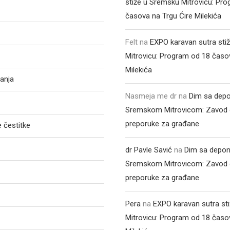
stiže u Sremsku Mitrovicu: Pr
časova na Trgu Ćire Milekića
Felt
na
EXPO karavan sutra sti
Mitrovicu: Program od 18 časo
Milekića
anja
Nasmeja me dr
na
Dim sa depo
Sremskom Mitrovicom: Zavod 
preporuke za građane
 čestitke
dr Pavle Savić
na
Dim sa depon
Sremskom Mitrovicom: Zavod 
preporuke za građane
Pera
na
EXPO karavan sutra st
Mitrovicu: Program od 18 časo