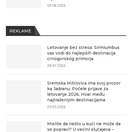
05.08.2026.
REKLAME
Letovanje bez stresa: Sirmiumbus
vas vodi do najlepših destinacija
crnogorskog primorja
28.07.2026.
Sremska Mitrovica ima svoj prozor
ka Jadranu: Počele prijave za
letovanje 2026, Hvar među
najtraženijim destinacijama
29.05.2026.
Mislite da nešto u kući ne može da
se popravi? U većini slučajeva –