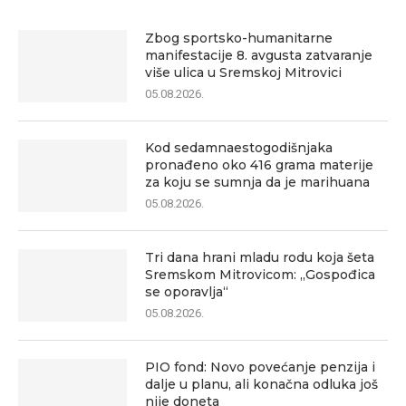
Zbog sportsko-humanitarne
manifestacije 8. avgusta zatvaranje
više ulica u Sremskoj Mitrovici
05.08.2026.
Kod sedamnaestogodišnjaka
pronađeno oko 416 grama materije
za koju se sumnja da je marihuana
05.08.2026.
Tri dana hrani mladu rodu koja šeta
Sremskom Mitrovicom: „Gospođica
se oporavlja“
05.08.2026.
PIO fond: Novo povećanje penzija i
dalje u planu, ali konačna odluka još
nije doneta