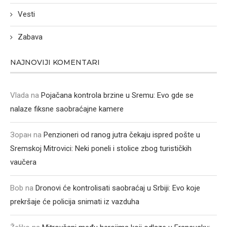
Vesti
Zabava
NAJNOVIJI KOMENTARI
Vlada
na
Pojačana kontrola brzine u Sremu: Evo gde se
nalaze fiksne saobraćajne kamere
Зоран
na
Penzioneri od ranog jutra čekaju ispred pošte u
Sremskoj Mitrovici: Neki poneli i stolice zbog turističkih
vaučera
Bob
na
Dronovi će kontrolisati saobraćaj u Srbiji: Evo koje
prekršaje će policija snimati iz vazduha