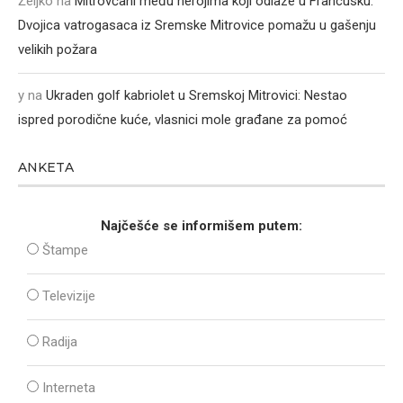
Željko
na
Mitrovčani među herojima koji odlaze u Francusku:
Dvojica vatrogasaca iz Sremske Mitrovice pomažu u gašenju
velikih požara
y
na
Ukraden golf kabriolet u Sremskoj Mitrovici: Nestao
ispred porodične kuće, vlasnici mole građane za pomoć
ANKETA
Najčešće se informišem putem:
Štampe
Televizije
Radija
Interneta