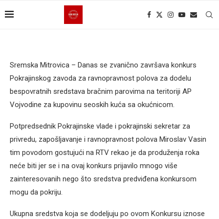
Sremska Mitrovica – Danas se zvanično završava konkurs
Pokrajinskog zavoda za ravnopravnost polova za dodelu
bespovratnih sredstava bračnim parovima na teritoriji AP
Vojvodine za kupovinu seoskih kuća sa okućnicom.
Potpredsednik Pokrajinske vlade i pokrajinski sekretar za
privredu, zapošljavanje i ravnopravnost polova Miroslav Vasin
tim povodom gostujući na RTV rekao je da produženja roka
neće biti jer se i na ovaj konkurs prijavilo mnogo više
zainteresovanih nego što sredstva predviđena konkursom
mogu da pokriju.
Ukupna sredstva koja se dodeljuju po ovom Konkursu iznose