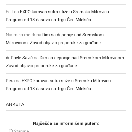
Felt
na
EXPO karavan sutra stiže u Sremsku Mitrovicu:
Program od 18 časova na Trgu Ćire Milekića
Nasmeja me dr
na
Dim sa deponije nad Sremskom
Mitrovicom: Zavod objavio preporuke za građane
dr Pavle Savić
na
Dim sa deponije nad Sremskom Mitrovicom:
Zavod objavio preporuke za građane
Pera
na
EXPO karavan sutra stiže u Sremsku Mitrovicu:
Program od 18 časova na Trgu Ćire Milekića
ANKETA
Najčešće se informišem putem:
Štampe