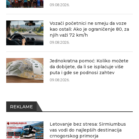
09.08.2026.
Vozači početnici ne smeju da voze
kao ostali: Ako je ograničenje 80, za
njih važi 72 km/h
09.08.2026.
Jednokratna pomoć: Koliko možete
da dobijete, da li se isplaćuje više
puta i gde se podnosi zahtev
09.08.2026.
REKLAME
Letovanje bez stresa: Sirmiumbus
vas vodi do najlepših destinacija
crnogorskog primorja