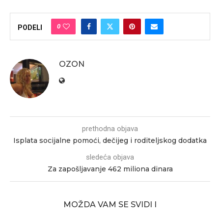
0
PODELI
OZON
prethodna objava
Isplata socijalne pomoći, dečijeg i roditeljskog dodatka
sledeća objava
Za zapošljavanje 462 miliona dinara
MOŽDA VAM SE SVIDI I