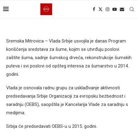
Sremska Mitrovica – Vlada Srbije usvojila je danas Program
korišćenja sredstava za šume, kojim se utvrđuju poslovi
zaštite šuma, sadnje šumskog drveća, rekonstrukcije šumskih
puteva i svi poslovi od opšteg interesa za šumarstvo u 2014.
godini.
Vlada je osnovala radnu grupu za usklađivanje aktivnosti
predsedavanja Srbije Organizaciji za evropsku bezbednost i
saradnju (OEBS), saopštila je Kancelarija Vlade za saradnju s
medijima.
Srbija će predsedavati OEBS-u u 2015. godini.