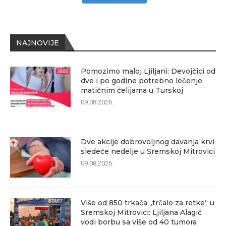
NAJNOVIJE
Pomozimo maloj Ljiljani: Devojčici od
dve i po godine potrebno lečenje
matičnim ćelijama u Turskoj
09.08.2026.
Dve akcije dobrovoljnog davanja krvi
sledeće nedelje u Sremskoj Mitrovici
09.08.2026.
Više od 850 trkača „trčalo za retke“ u
Sremskoj Mitrovici: Ljiljana Alagić
vodi borbu sa više od 40 tumora