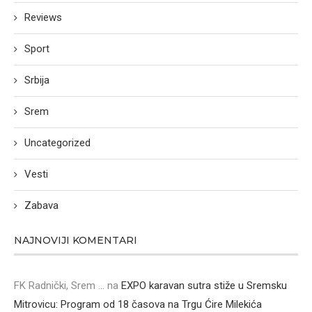
Reviews
Sport
Srbija
Srem
Uncategorized
Vesti
Zabava
NAJNOVIJI KOMENTARI
FK Radnički, Srem ...
na
EXPO karavan sutra stiže u Sremsku
Mitrovicu: Program od 18 časova na Trgu Ćire Milekića