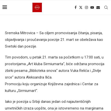
Sremska Mitrovica – Sa ciljem promovisanja čitanja, pisanja,
objavljivanja i proučavanja poezije 21. mart se obeležava kao
Svetski dan poezije.
Tim povodom, u petak 21. marta sa početkom u 17:00 sati, u
prostorijama „Art kluba Sirmiumarta“, biće održana promocija
zbirki pesama „Biblioteka snova“ autora Vuka Relića i „Divlje
srce“ autora Aleksandra Ilića.
Promociju koju organizuje Književna zajednica i Centar za
kulturu „Sirmiumart“.
Iako je poezija u Srbiji danas jedan od najautentičnijih
umetničkih izraza uopšte, ona je istovremeno na marginama