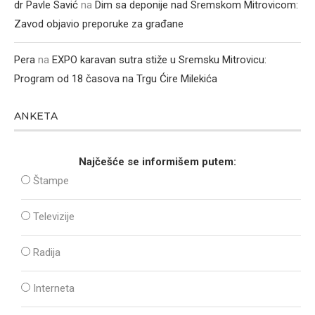
dr Pavle Savić
na
Dim sa deponije nad Sremskom Mitrovicom:
Zavod objavio preporuke za građane
Pera
na
EXPO karavan sutra stiže u Sremsku Mitrovicu:
Program od 18 časova na Trgu Ćire Milekića
ANKETA
Najčešće se informišem putem:
Štampe
Televizije
Radija
Interneta