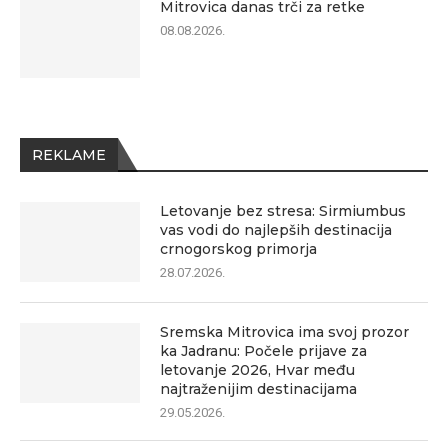
Mitrovica danas trči za retke
08.08.2026.
REKLAME
Letovanje bez stresa: Sirmiumbus
vas vodi do najlepših destinacija
crnogorskog primorja
28.07.2026.
Sremska Mitrovica ima svoj prozor
ka Jadranu: Počele prijave za
letovanje 2026, Hvar među
najtraženijim destinacijama
29.05.2026.