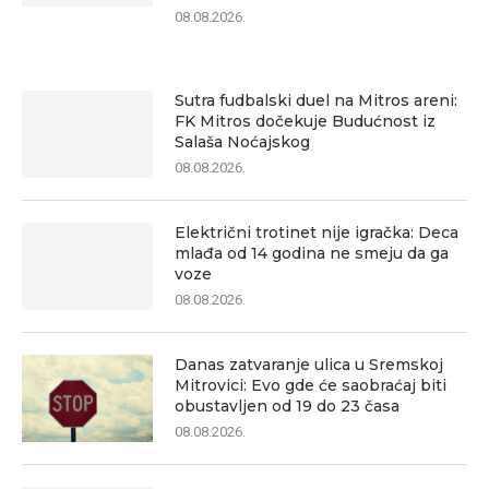
08.08.2026.
Sutra fudbalski duel na Mitros areni:
FK Mitros dočekuje Budućnost iz
Salaša Noćajskog
08.08.2026.
Električni trotinet nije igračka: Deca
mlađa od 14 godina ne smeju da ga
voze
08.08.2026.
Danas zatvaranje ulica u Sremskoj
Mitrovici: Evo gde će saobraćaj biti
obustavljen od 19 do 23 časa
08.08.2026.