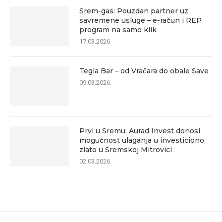
Srem-gas: Pouzdan partner uz
savremene usluge – e-račun i REP
program na samo klik
17.03.2026.
Tegla Bar – od Vračara do obale Save
09.03.2026.
Prvi u Sremu: Aurad Invest donosi
mogućnost ulaganja u investiciono
zlato u Sremskoj Mitrovici
02.03.2026.