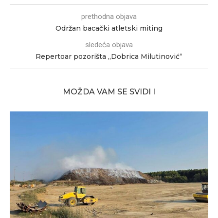
prethodna objava
Održan bacački atletski miting
sledeća objava
Repertoar pozorišta „Dobrica Milutinović“
MOŽDA VAM SE SVIDI I