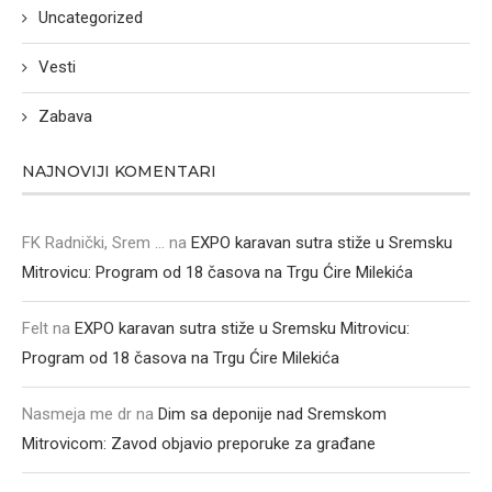
Uncategorized
Vesti
Zabava
NAJNOVIJI KOMENTARI
FK Radnički, Srem ...
na
EXPO karavan sutra stiže u Sremsku
Mitrovicu: Program od 18 časova na Trgu Ćire Milekića
Felt
na
EXPO karavan sutra stiže u Sremsku Mitrovicu:
Program od 18 časova na Trgu Ćire Milekića
Nasmeja me dr
na
Dim sa deponije nad Sremskom
Mitrovicom: Zavod objavio preporuke za građane