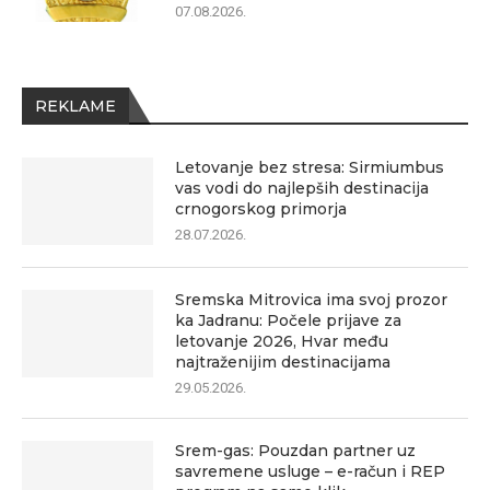
07.08.2026.
REKLAME
Letovanje bez stresa: Sirmiumbus
vas vodi do najlepših destinacija
crnogorskog primorja
28.07.2026.
Sremska Mitrovica ima svoj prozor
ka Jadranu: Počele prijave za
letovanje 2026, Hvar među
najtraženijim destinacijama
29.05.2026.
Srem-gas: Pouzdan partner uz
savremene usluge – e-račun i REP