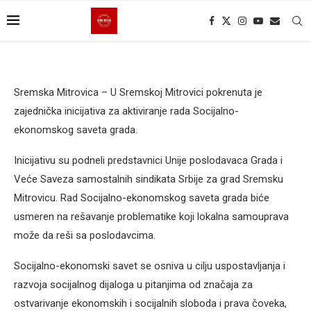
Sremska Mitrovica – U Sremskoj Mitrovici pokrenuta je
zajednička inicijativa za aktiviranje rada Socijalno-
ekonomskog saveta grada.
Inicijativu su podneli predstavnici Unije poslodavaca Grada i
Veće Saveza samostalnih sindikata Srbije za grad Sremsku
Mitrovicu. Rad Socijalno-ekonomskog saveta grada biće
usmeren na rešavanje problematike koji lokalna samouprava
može da reši sa poslodavcima.
Socijalno-ekonomski savet se osniva u cilju uspostavljanja i
razvoja socijalnog dijaloga u pitanjima od značaja za
ostvarivanje ekonomskih i socijalnih sloboda i prava čoveka,