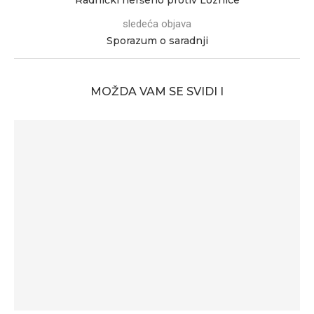
Radnički neršeno protiv Loznice
sledeća objava
Sporazum o saradnji
MOŽDA VAM SE SVIDI I