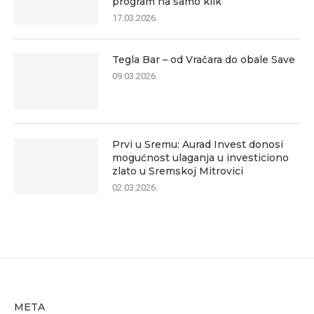
program na samo klik
17.03.2026.
Tegla Bar – od Vračara do obale Save
09.03.2026.
Prvi u Sremu: Aurad Invest donosi
mogućnost ulaganja u investiciono
zlato u Sremskoj Mitrovici
02.03.2026.
META