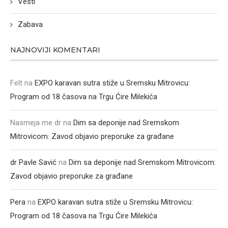
Vesti
Zabava
NAJNOVIJI KOMENTARI
Felt
na
EXPO karavan sutra stiže u Sremsku Mitrovicu:
Program od 18 časova na Trgu Ćire Milekića
Nasmeja me dr
na
Dim sa deponije nad Sremskom
Mitrovicom: Zavod objavio preporuke za građane
dr Pavle Savić
na
Dim sa deponije nad Sremskom Mitrovicom:
Zavod objavio preporuke za građane
Pera
na
EXPO karavan sutra stiže u Sremsku Mitrovicu:
Program od 18 časova na Trgu Ćire Milekića