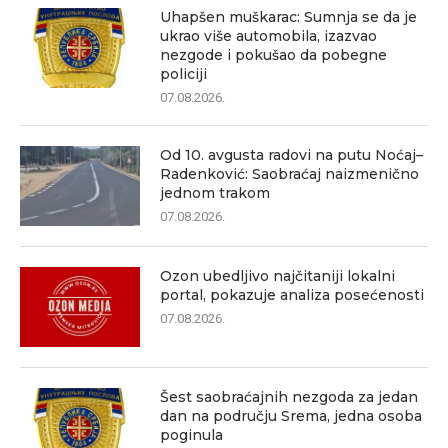
Uhapšen muškarac: Sumnja se da je
ukrao više automobila, izazvao
nezgode i pokušao da pobegne
policiji
07.08.2026.
Od 10. avgusta radovi na putu Noćaj–
Radenković: Saobraćaj naizmenično
jednom trakom
07.08.2026.
Ozon ubedljivo najčitaniji lokalni
portal, pokazuje analiza posećenosti
07.08.2026.
Šest saobraćajnih nezgoda za jedan
dan na području Srema, jedna osoba
poginula