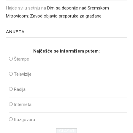
Hajde svi u setnju
na
Dim sa deponije nad Sremskom
Mitrovicom: Zavod objavio preporuke za građane
ANKETA
Najčešće se informišem putem:
Štampe
Televizije
Radija
Interneta
Razgovora