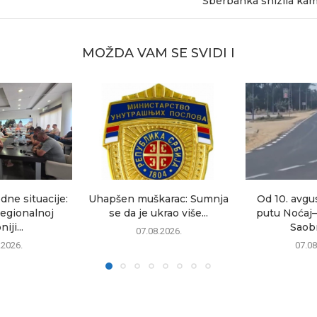
Sberbanka snizila kam
MOŽDA VAM SE SVIDI I
dne situacije:
Uhapšen muškarac: Sumnja
Od 10. avgu
egionalnoj
se da je ukrao više...
putu Noćaj
iji...
Saobr
07.08.2026.
.2026.
07.08