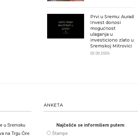
Prvi u Sremu: Aurad
Invest donosi
mogućnost
ulaganja u
investiciono zlato u
Sremskoj Mitrovici
02.03.2026.
ANKETA
že u Sremsku
Najčešće se informišem putem:
va na Trgu Ćire
Štampe