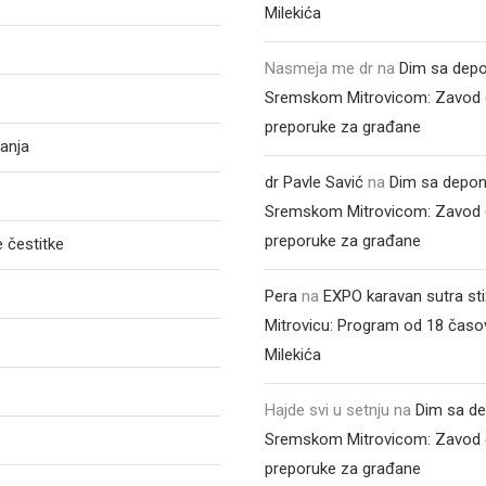
Milekića
Nasmeja me dr
na
Dim sa depo
Sremskom Mitrovicom: Zavod 
preporuke za građane
anja
dr Pavle Savić
na
Dim sa depon
Sremskom Mitrovicom: Zavod 
preporuke za građane
 čestitke
Pera
na
EXPO karavan sutra st
Mitrovicu: Program od 18 časo
Milekića
Hajde svi u setnju
na
Dim sa de
Sremskom Mitrovicom: Zavod 
preporuke za građane