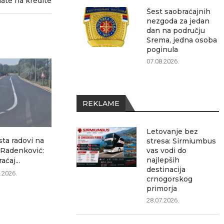
ate na kredite
Šest saobraćajnih
nezgoda za jedan
dan na području
Srema, jedna osoba
poginula
07.08.2026.
REKLAME
Letovanje bez
sta radovi na
Ozon ubedljivo najčitaniji
Šest saobrać
stresa: Sirmiumbus
–Radenković:
lokalni portal, pokazuje
za jedan dan 
vas vodi do
najlepših
aćaj...
analiza posećenosti
07.0
destinacija
.2026.
07.08.2026.
crnogorskog
primorja
28.07.2026.