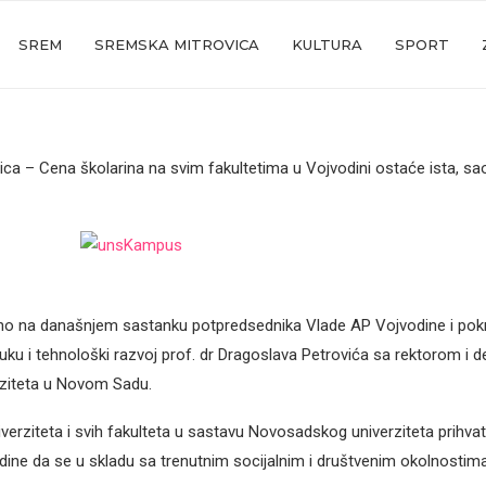
SREM
SREMSKA MITROVICA
KULTURA
SPORT
ca – Cena školarina na svim fakultetima u Vojvodini ostaće ista, sao
no na današnjem sastanku potpredsednika Vlade AP Vojvodine i pok
uku i tehnološki razvoj prof. dr Dragoslava Petrovića sa rektorom i 
rziteta u Novom Sadu.
verziteta i svih fakulteta u sastavu Novosadskog univerziteta prihvati
ine da se u skladu sa trenutnim socijalnim i društvenim okolnosti