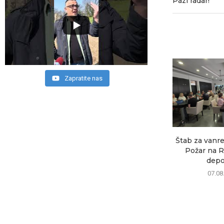
Pazi radar!
Zapratite nas
Štab za vanre
Požar na R
depon
07.08