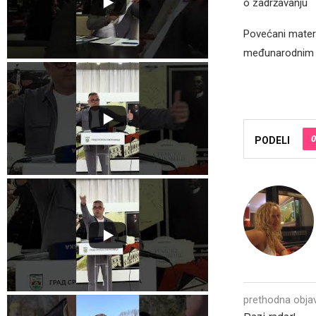
o zadržavanju
Povećani materi
međunarodnim is
0
PODELI
prethodna obja