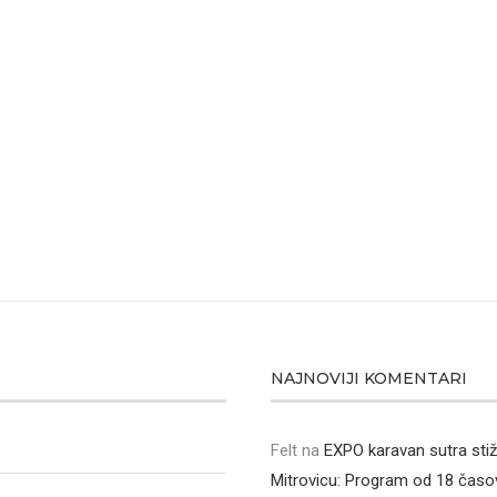
NAJNOVIJI KOMENTARI
Felt
na
EXPO karavan sutra sti
Mitrovicu: Program od 18 časo