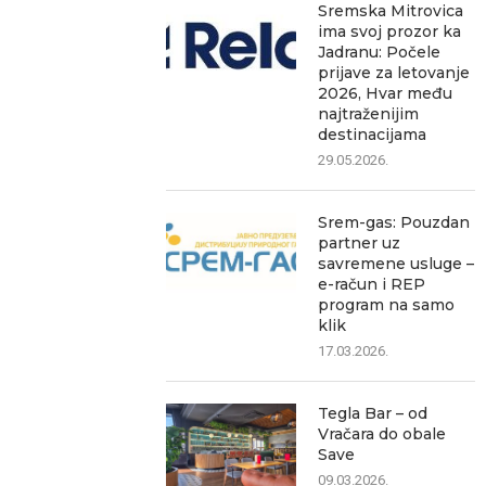
Sremska Mitrovica
ima svoj prozor ka
Jadranu: Počele
prijave za letovanje
2026, Hvar među
najtraženijim
destinacijama
29.05.2026.
Srem-gas: Pouzdan
partner uz
savremene usluge –
e-račun i REP
program na samo
klik
17.03.2026.
Tegla Bar – od
Vračara do obale
Save
09.03.2026.