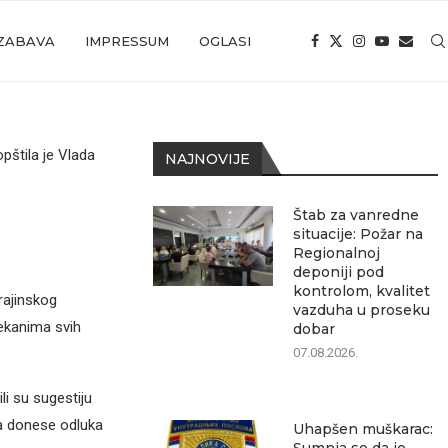
ZABAVA
IMPRESSUM
OGLASI
pštila je Vlada
NAJNOVIJE
Štab za vanredne
situacije: Požar na
Regionalnoj
deponiji pod
kontrolom, kvalitet
rajinskog
vazduha u proseku
dekanima svih
dobar
07.08.2026.
li su sugestiju
ma donese odluka
Uhapšen muškarac: