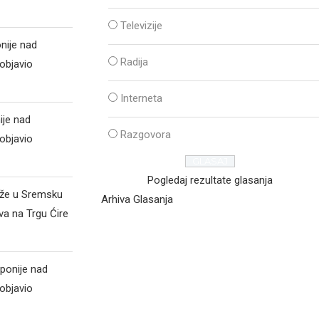
Televizije
nije nad
Radija
objavio
Interneta
ije nad
Razgovora
objavio
Pogledaj rezultate glasanja
iže u Sremsku
Arhiva Glasanja
va na Trgu Ćire
ponije nad
objavio