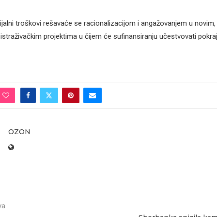
jalni troškovi rešavaće se racionalizacijom i angažovanjem u novim,
traživačkim projektima u čijem će sufinansiranju učestvovati pokraj
OZON
va