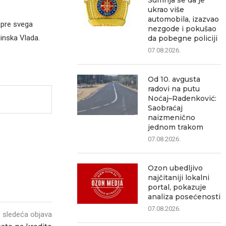
Sumnja se da je
ukrao više
automobila, izazvao
 pre svega
nezgode i pokušao
inska Vlada.
da pobegne policiji
07.08.2026.
Od 10. avgusta
radovi na putu
Noćaj–Radenković:
Saobraćaj
naizmenično
jednom trakom
07.08.2026.
Ozon ubedljivo
najčitaniji lokalni
portal, pokazuje
analiza posećenosti
07.08.2026.
sledeća objava