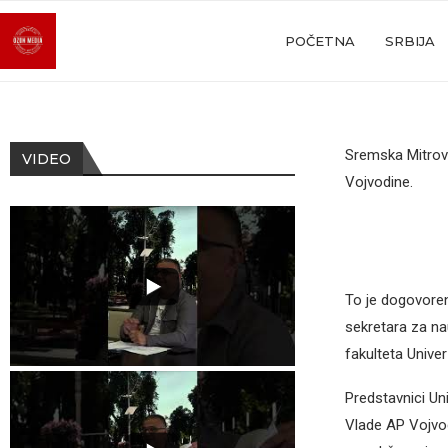
POČETNA
SRBIJA
Sremska Mitrovi
VIDEO
Vojvodine.
To je dogovore
sekretara za na
fakulteta Unive
Predstavnici Uni
Vlade AP Vojvod