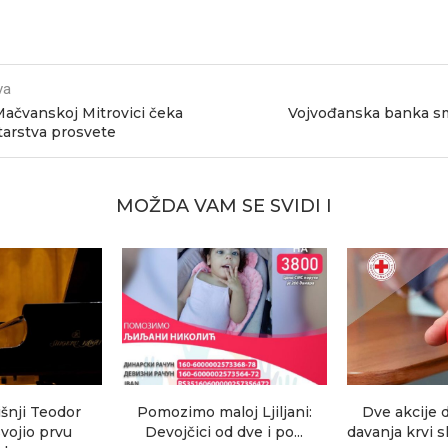
va
Mačvanskoj Mitrovici čeka
Vojvođanska banka sm
tarstva prosvete
MOŽDA VAM SE SVIDI I
šnji Teodor
Pomozimo maloj Ljiljani:
Dve akcije 
vojio prvu
Devojčici od dve i po...
davanja krvi 