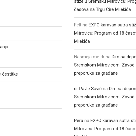
stiže u Sremsku Mitrovicu: Pr
časova na Trgu Ćire Milekića
Felt
na
EXPO karavan sutra sti
Mitrovicu: Program od 18 časo
Milekića
anja
Nasmeja me dr
na
Dim sa depo
Sremskom Mitrovicom: Zavod 
preporuke za građane
 čestitke
dr Pavle Savić
na
Dim sa depon
Sremskom Mitrovicom: Zavod 
preporuke za građane
Pera
na
EXPO karavan sutra st
Mitrovicu: Program od 18 časo