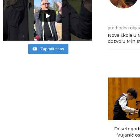
prethodna obja
Nova škola u 
dozvolu Minis
Zapratite nas
Desetogodi
Vujanić os