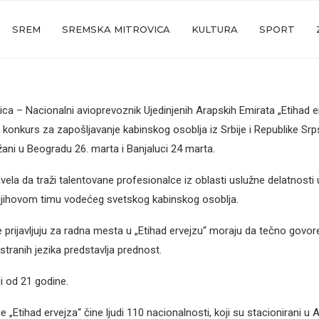
SREM
SREMSKA MITROVICA
KULTURA
SPORT
ca – Nacionalni avioprevoznik Ujedinjenih Arapskih Emirata „Etihad e
 konkurs za zapošljavanje kabinskog osoblja iz Srbije i Republike Srp
držani u Beogradu 26. marta i Banjaluci 24 marta.
ela da traži talentovane profesionalce iz oblasti uslužne delatnosti 
njihovom timu vodećeg svetskog kabinskog osoblja.
e prijavljuju za radna mesta u „Etihad ervejzu“ moraju da tečno govore
stranih jezika predstavlja prednost.
ji od 21 godine.
 „Etihad ervejza“ čine ljudi 110 nacionalnosti, koji su stacionirani u 