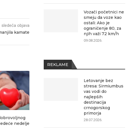
Vozači početnici ne
smeju da voze kao
ostali: Ako je
sledeća objava
ograničenje 80, za
anjila kamate
njih važi 72 km/h
09.08.2026.
REKLAME
Letovanje bez
stresa: Sirmiumbus
vas vodi do
najlepših
destinacija
crnogorskog
primorja
dobrovoljnog
Više od 850 trkača „trčalo za
Vozači počet
28.07.2026.
sledeće nedelje
retke“ u...
da voze ka