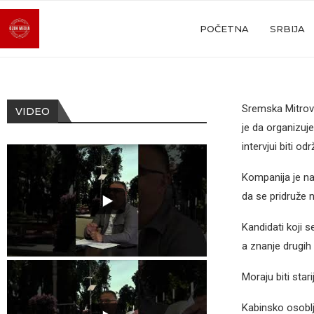
POČETNA
SRBIJA
Sremska Mitrovi
VIDEO
je da organizuje
intervjui biti o
Kompanija je nav
da se pridruže 
Kandidati koji s
a znanje drugih 
Moraju biti stari
Kabinsko osoblje