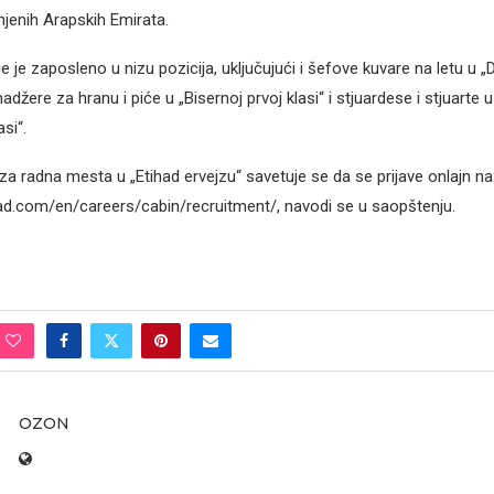
njenih Arapskih Emirata.
 je zaposleno u nizu pozicija, uključujući i šefove kuvare na letu u „
nadžere za hranu i piće u „Bisernoj prvoj klasi“ i stjuardese i stjuarte 
si“.
za radna mesta u „Etihad ervejzu“ savetuje se da se prijave onlajn na
ad.com/en/careers/cabin/recruitment/, navodi se u saopštenju.
OZON