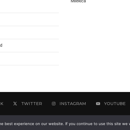
Milekića
ed
OK
TWITTER
INSTAGRAM
YOUTUBE
e best experience on our website. If you continue to use this site we w
2025 - © - Ozon Media Sremska Mitrovica