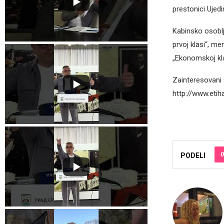
prestonici Ujedi
Kabinsko osoblje
prvoj klasi“, me
„Ekonomskoj kla
Zainteresovani 
http://www.etih
0
PODELI