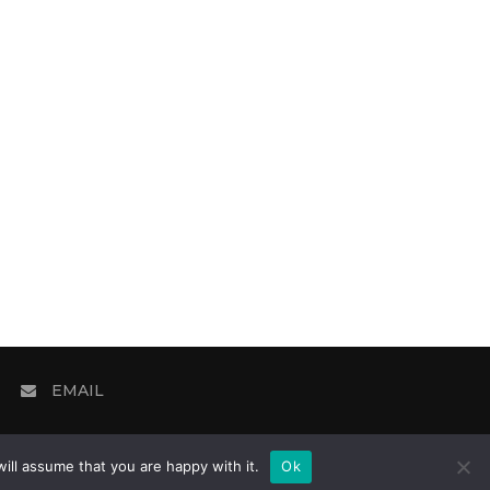
EMAIL
ill assume that you are happy with it.
Ok