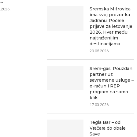
...
09.08.2026.
09.0
Sremska Mitrovica
.2026.
ima svoj prozor ka
Jadranu: Počele
prijave za letovanje
2026, Hvar među
najtraženijim
destinacijama
29.05.2026.
Srem-gas: Pouzdan
partner uz
savremene usluge –
e-račun i REP
program na samo
klik
17.03.2026.
Tegla Bar – od
Vračara do obale
Save