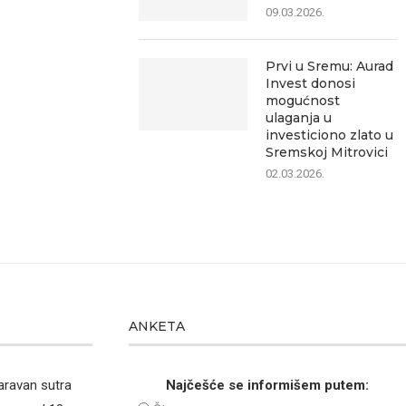
09.03.2026.
Prvi u Sremu: Aurad
Invest donosi
mogućnost
ulaganja u
investiciono zlato u
Sremskoj Mitrovici
02.03.2026.
ANKETA
aravan sutra
Najčešće se informišem putem: