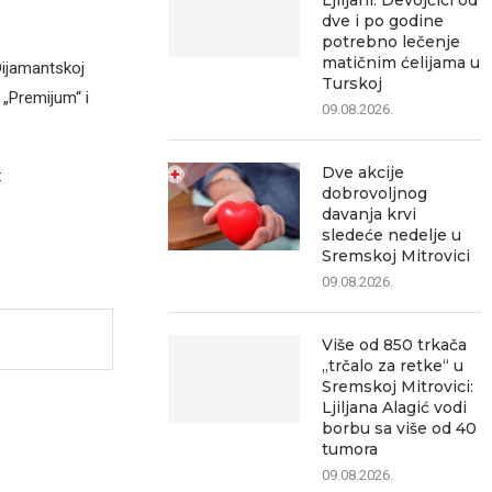
Ljiljani: Devojčici od
dve i po godine
potrebno lečenje
matičnim ćelijama u
Dijamantskoj
Turskoj
u „Premijum“ i
09.08.2026.
Dve akcije
:
dobrovoljnog
davanja krvi
sledeće nedelje u
Sremskoj Mitrovici
09.08.2026.
Više od 850 trkača
„trčalo za retke“ u
Sremskoj Mitrovici:
Ljiljana Alagić vodi
borbu sa više od 40
tumora
09.08.2026.