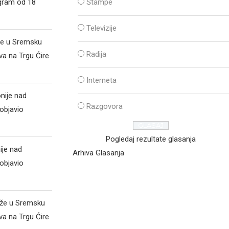
ogram od 18
Štampe
Televizije
že u Sremsku
Radija
va na Trgu Ćire
Interneta
nije nad
Razgovora
objavio
Pogledaj rezultate glasanja
ije nad
Arhiva Glasanja
objavio
iže u Sremsku
va na Trgu Ćire