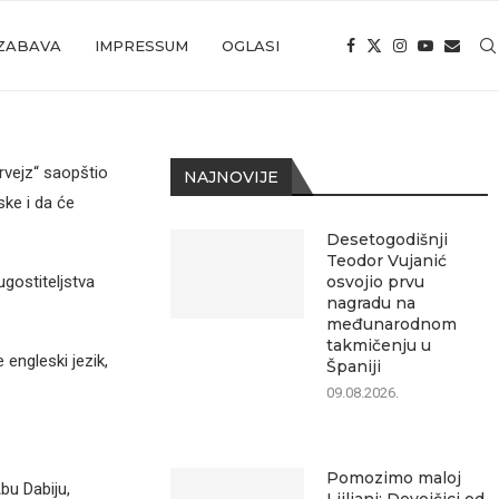
ZABAVA
IMPRESSUM
OGLASI
rvejz“ saopštio
NAJNOVIJE
ske i da će
Desetogodišnji
Teodor Vujanić
ugostiteljstva
osvojio prvu
nagradu na
međunarodnom
takmičenju u
 engleski jezik,
Španiji
09.08.2026.
Pomozimo maloj
Abu Dabiju,