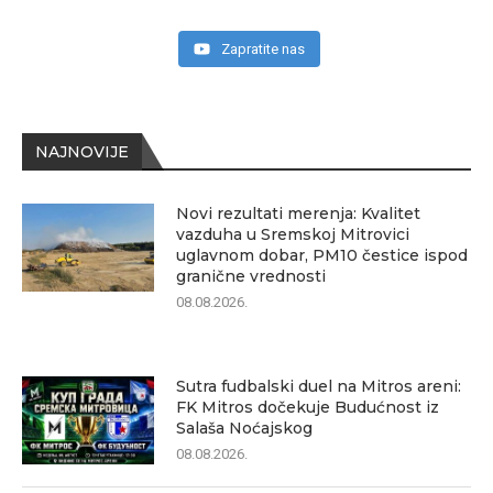
Zapratite nas
NAJNOVIJE
Novi rezultati merenja: Kvalitet
vazduha u Sremskoj Mitrovici
uglavnom dobar, PM10 čestice ispod
granične vrednosti
08.08.2026.
Sutra fudbalski duel na Mitros areni:
FK Mitros dočekuje Budućnost iz
Salaša Noćajskog
08.08.2026.