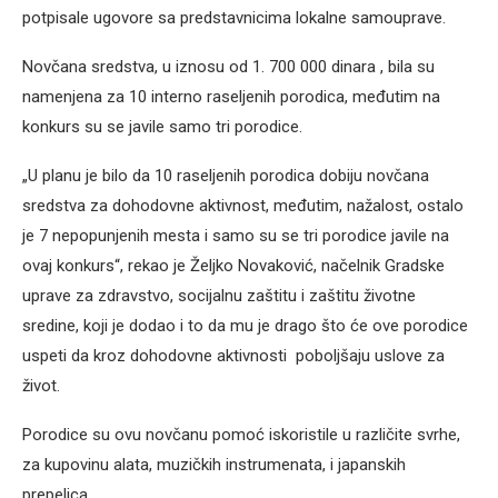
potpisale ugovore sa predstavnicima lokalne samouprave.
Novčana sredstva, u iznosu od 1. 700 000 dinara , bila su
namenjena za 10 interno raseljenih porodica, međutim na
konkurs su se javile samo tri porodice.
„U planu je bilo da 10 raseljenih porodica dobiju novčana
sredstva za dohodovne aktivnost, međutim, nažalost, ostalo
je 7 nepopunjenih mesta i samo su se tri porodice javile na
ovaj konkurs“, rekao je Željko Novaković, načelnik Gradske
uprave za zdravstvo, socijalnu zaštitu i zaštitu životne
sredine, koji je dodao i to da mu je drago što će ove porodice
uspeti da kroz dohodovne aktivnosti poboljšaju uslove za
život.
Porodice su ovu novčanu pomoć iskoristile u različite svrhe,
za kupovinu alata, muzičkih instrumenata, i japanskih
prepelica.