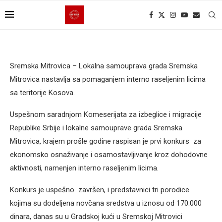
Sremska Mitrovica – Lokalna samouprava grada Sremska
Mitrovica nastavlja sa pomaganjem interno raseljenim licima
sa teritorije Kosova.
Uspešnom saradnjom Komeserijata za izbeglice i migracije
Republike Srbije i lokalne samouprave grada Sremska
Mitrovica, krajem prošle godine raspisan je prvi konkurs za
ekonomsko osnaživanje i osamostavljivanje kroz dohodovne
aktivnosti, namenjen interno raseljenim licima.
Konkurs je uspešno završen, i predstavnici tri porodice
kojima su dodeljena novčana sredstva u iznosu od 170.000
dinara, danas su u Gradskoj kući u Sremskoj Mitrovici