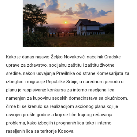
Kako je danas najavio Željko Novaković, načelnik Gradske
uprave za zdravstvo, socijalnu zaštitu i zaštitu životne
sredine, nakon usvajanja Pravilnika od strane Komesarijata za
izbeglice i migracije Republike Srbije, u narednom periodu u
planu je raspisivanje konkursa za interno raseljena lica
namenjen za kupovinu seoskih domaćinstava sa okućnicom,
čime bi se krenulo sa realizacijom akcionog plana koji je
usvojen prošle godine a koji se tiče trajnog rešavanja
problema, kako izbeglih i prognanih lica tako i interno
raseljenih lica sa teritorije Kosova.