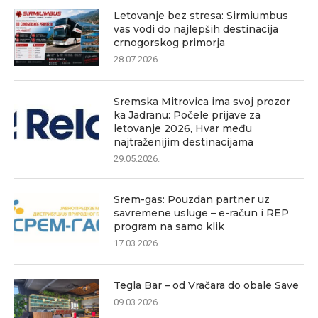
Letovanje bez stresa: Sirmiumbus
vas vodi do najlepših destinacija
crnogorskog primorja
28.07.2026.
Sremska Mitrovica ima svoj prozor
ka Jadranu: Počele prijave za
letovanje 2026, Hvar među
najtraženijim destinacijama
29.05.2026.
Srem-gas: Pouzdan partner uz
savremene usluge – e-račun i REP
program na samo klik
17.03.2026.
Tegla Bar – od Vračara do obale Save
09.03.2026.