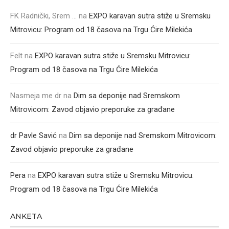
FK Radnički, Srem ...
na
EXPO karavan sutra stiže u Sremsku
Mitrovicu: Program od 18 časova na Trgu Ćire Milekića
Felt
na
EXPO karavan sutra stiže u Sremsku Mitrovicu:
Program od 18 časova na Trgu Ćire Milekića
Nasmeja me dr
na
Dim sa deponije nad Sremskom
Mitrovicom: Zavod objavio preporuke za građane
dr Pavle Savić
na
Dim sa deponije nad Sremskom Mitrovicom:
Zavod objavio preporuke za građane
Pera
na
EXPO karavan sutra stiže u Sremsku Mitrovicu:
Program od 18 časova na Trgu Ćire Milekića
ANKETA