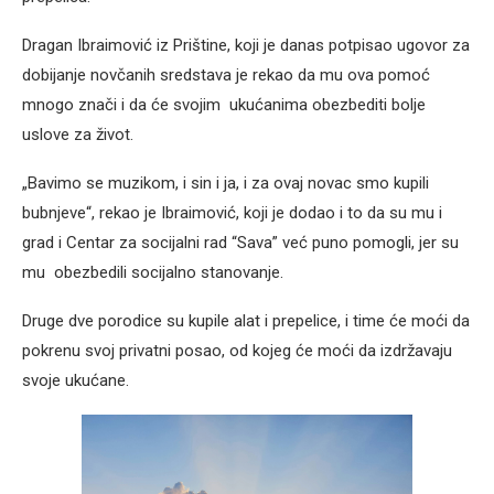
Dragan Ibraimović iz Prištine, koji je danas potpisao ugovor za
dobijanje novčanih sredstava je rekao da mu ova pomoć
mnogo znači i da će svojim ukućanima obezbediti bolje
uslove za život.
„Bavimo se muzikom, i sin i ja, i za ovaj novac smo kupili
bubnjeve“, rekao je Ibraimović, koji je dodao i to da su mu i
grad i Centar za socijalni rad “Sava” već puno pomogli, jer su
mu obezbedili socijalno stanovanje.
Druge dve porodice su kupile alat i prepelice, i time će moći da
pokrenu svoj privatni posao, od kojeg će moći da izdržavaju
svoje ukućane.