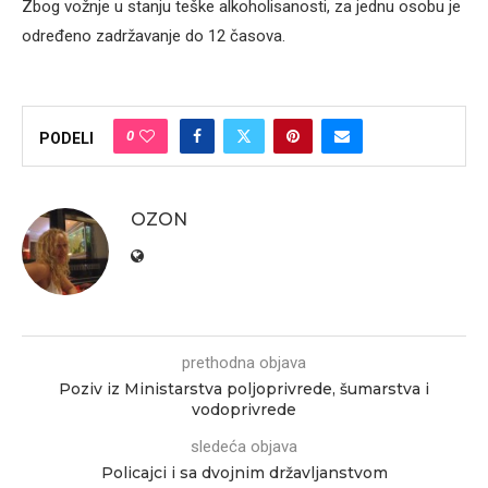
Zbog vožnje u stanju teške alkoholisanosti, za jednu osobu je
određeno zadržavanje do 12 časova.
0
PODELI
OZON
prethodna objava
Poziv iz Ministarstva poljoprivrede, šumarstva i
vodoprivrede
sledeća objava
Policajci i sa dvojnim državljanstvom