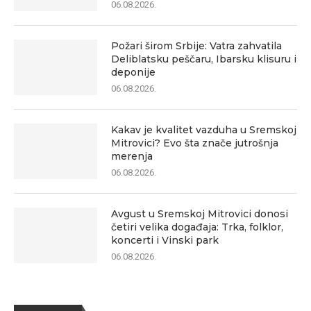
06.08.2026.
Požari širom Srbije: Vatra zahvatila
Deliblatsku peščaru, Ibarsku klisuru i
deponije
06.08.2026.
Kakav je kvalitet vazduha u Sremskoj
Mitrovici? Evo šta znače jutrošnja
merenja
06.08.2026.
Avgust u Sremskoj Mitrovici donosi
četiri velika događaja: Trka, folklor,
koncerti i Vinski park
06.08.2026.