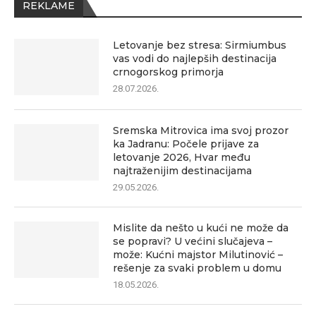
REKLAME
Letovanje bez stresa: Sirmiumbus
vas vodi do najlepših destinacija
crnogorskog primorja
28.07.2026.
Sremska Mitrovica ima svoj prozor
ka Jadranu: Počele prijave za
letovanje 2026, Hvar među
najtraženijim destinacijama
29.05.2026.
Mislite da nešto u kući ne može da
se popravi? U većini slučajeva –
može: Kućni majstor Milutinović –
rešenje za svaki problem u domu
18.05.2026.