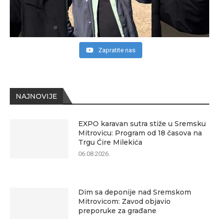
Zapratite nas
NAJNOVIJE
EXPO karavan sutra stiže u Sremsku
Mitrovicu: Program od 18 časova na
Trgu Ćire Milekića
06.08.2026.
Dim sa deponije nad Sremskom
Mitrovicom: Zavod objavio
preporuke za građane