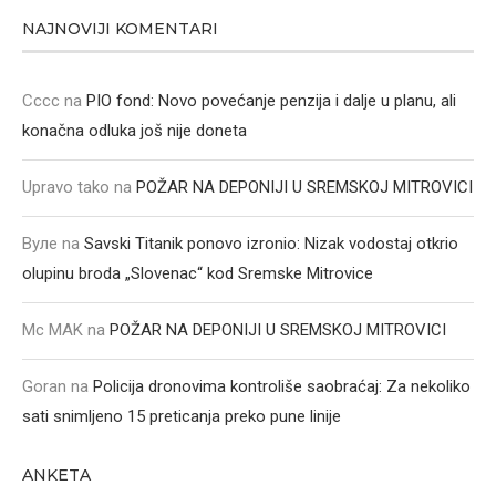
NAJNOVIJI KOMENTARI
Cccc
na
PIO fond: Novo povećanje penzija i dalje u planu, ali
konačna odluka još nije doneta
Upravo tako
na
POŽAR NA DEPONIJI U SREMSKOJ MITROVICI
Вуле
na
Savski Titanik ponovo izronio: Nizak vodostaj otkrio
olupinu broda „Slovenac“ kod Sremske Mitrovice
Mc MAK
na
POŽAR NA DEPONIJI U SREMSKOJ MITROVICI
Goran
na
Policija dronovima kontroliše saobraćaj: Za nekoliko
sati snimljeno 15 preticanja preko pune linije
ANKETA