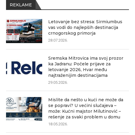
REKLAME
Letovanje bez stresa: Sirmiumbus
vas vodi do najlepših destinacija
crnogorskog primorja
28.07.2026.
Sremska Mitrovica ima svoj prozor
ka Jadranu: Počele prijave za
letovanje 2026, Hvar među
najtraženijim destinacijama
29.05.2026.
Mislite da nešto u kući ne može da
se popravi? U većini slučajeva –
može: Kućni majstor Milutinović –
rešenje za svaki problem u domu
18.05.2026.