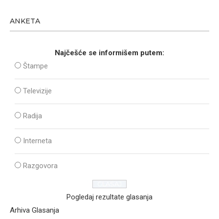
ANKETA
Najčešće se informišem putem:
Štampe
Televizije
Radija
Interneta
Razgovora
Pogledaj rezultate glasanja
Arhiva Glasanja