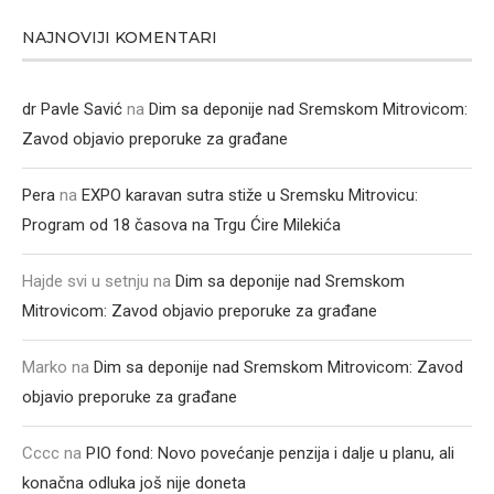
NAJNOVIJI KOMENTARI
dr Pavle Savić
na
Dim sa deponije nad Sremskom Mitrovicom:
Zavod objavio preporuke za građane
Pera
na
EXPO karavan sutra stiže u Sremsku Mitrovicu:
Program od 18 časova na Trgu Ćire Milekića
Hajde svi u setnju
na
Dim sa deponije nad Sremskom
Mitrovicom: Zavod objavio preporuke za građane
Marko
na
Dim sa deponije nad Sremskom Mitrovicom: Zavod
objavio preporuke za građane
Cccc
na
PIO fond: Novo povećanje penzija i dalje u planu, ali
konačna odluka još nije doneta