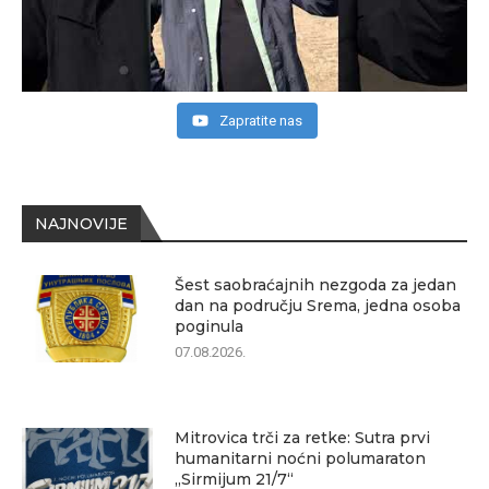
Zapratite nas
NAJNOVIJE
Šest saobraćajnih nezgoda za jedan
dan na području Srema, jedna osoba
poginula
07.08.2026.
Mitrovica trči za retke: Sutra prvi
humanitarni noćni polumaraton
„Sirmijum 21/7“