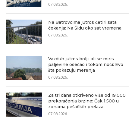
07.08.2026.
Na Batrovcima jutros četiri sata
čekanja: Na Šidu oko sat vremena
07.08.2026.
Vazduh jutros bolji, ali se miris
paljevine osećao i tokom noći: Evo
šta pokazuju merenja
07.08.2026.
Za tri dana otkriveno više od 19.000
prekoračenja brzine: Čak 1.500 u
zonama pešačkih prelaza
07.08.2026.