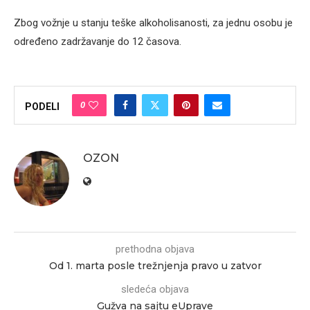
Zbog vožnje u stanju teške alkoholisanosti, za jednu osobu je
određeno zadržavanje do 12 časova.
0
PODELI
OZON
prethodna objava
Od 1. marta posle trežnjenja pravo u zatvor
sledeća objava
Gužva na sajtu eUprave