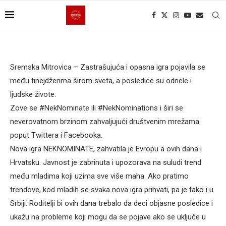
Sremska Mitrovica – Zastrašujuća i opasna igra pojavila se
među tinejdžerima širom sveta, a posledice su odnele i
ljudske živote.
Zove se #NekNominate ili #NekNominations i širi se
neverovatnom brzinom zahvaljujući društvenim mrežama
poput Twittera i Facebooka.
Nova igra NEKNOMINATE, zahvatila je Evropu a ovih dana i
Hrvatsku. Javnost je zabrinuta i upozorava na suludi trend
među mladima koji uzima sve više maha. Ako pratimo
trendove, kod mladih se svaka nova igra prihvati, pa je tako i u
Srbiji. Roditelji bi ovih dana trebalo da deci objasne posledice i
ukažu na probleme koji mogu da se pojave ako se uključe u