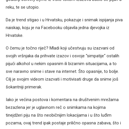
reku, te se utopio.
Da je trend stigao i u Hrvatsku, pokazuje i snimak ispijanja piva
naiskap, koju je na Facebooku objavila jedna djevojka iz
Hrvatske.
O čemu je točno riječ? Mladi koji učestvuju su izazvani od
svojih vršnjaka da prihvate izazov i osvoje “simpatije“ ostalih
pijući alkohol u nekim opasnim ili bizarnim situacijama, a to
sve naravno snime i stave na internet. Što opasnije, to bolje.
Cilj je svojim videom izazvati i motivisati druge da snime još
šokantniji primerak.
Iako je većina postova i komentara na društvenim mrežama
bezazlena jer je uglavnom reč o snimkama na kojima
tinejdžeri piju na što neobičnijim lokacijama i u što luđim
pozama, ovaj trend ipak postaje prilično opasna zabava, što i