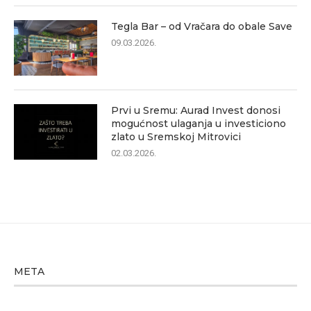
Tegla Bar – od Vračara do obale Save
09.03.2026.
Prvi u Sremu: Aurad Invest donosi
mogućnost ulaganja u investiciono
zlato u Sremskoj Mitrovici
02.03.2026.
META