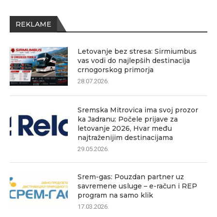
REKLAME
Letovanje bez stresa: Sirmiumbus
vas vodi do najlepših destinacija
crnogorskog primorja
28.07.2026.
Sremska Mitrovica ima svoj prozor
ka Jadranu: Počele prijave za
letovanje 2026, Hvar među
najtraženijim destinacijama
29.05.2026.
Srem-gas: Pouzdan partner uz
savremene usluge – e-račun i REP
program na samo klik
17.03.2026.