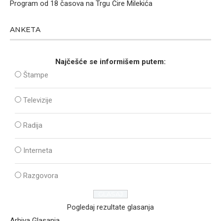
Program od 18 časova na Trgu Ćire Milekića
ANKETA
Najčešće se informišem putem:
Štampe
Televizije
Radija
Interneta
Razgovora
Pogledaj rezultate glasanja
Arhiva Glasanja