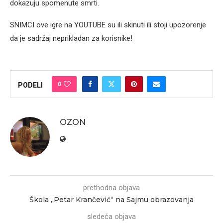
dokazuju spomenute smrti.
SNIMCI ove igre na YOUTUBE su ili skinuti ili stoji upozorenje
da je sadržaj neprikladan za korisnike!
0
PODELI
OZON
prethodna objava
Škola „Petar Krančević“ na Sajmu obrazovanja
sledeća objava