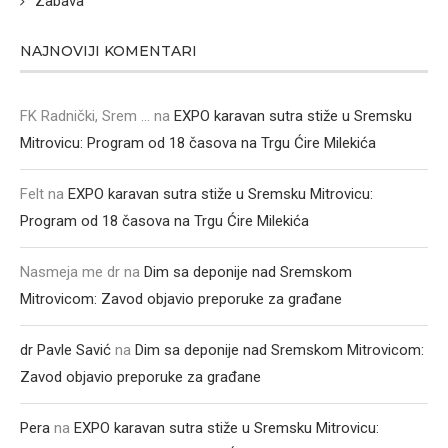
Zabava
NAJNOVIJI KOMENTARI
FK Radnički, Srem ...
na
EXPO karavan sutra stiže u Sremsku
Mitrovicu: Program od 18 časova na Trgu Ćire Milekića
Felt
na
EXPO karavan sutra stiže u Sremsku Mitrovicu:
Program od 18 časova na Trgu Ćire Milekića
Nasmeja me dr
na
Dim sa deponije nad Sremskom
Mitrovicom: Zavod objavio preporuke za građane
dr Pavle Savić
na
Dim sa deponije nad Sremskom Mitrovicom:
Zavod objavio preporuke za građane
Pera
na
EXPO karavan sutra stiže u Sremsku Mitrovicu: