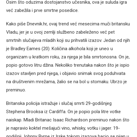
Osim što oduzima dostojanstvo učesnika, ova je suluda igra
već zabežila i prve smrtne posedice.
Kako piše Dnevnik.hr, ovaj trend već mesecima muči britansku
Vladu, jer je u ovoj zemlji službeno zabeleženo već pet
smrtnih slučajeva mladih koji su prihvatili izazov. Jedan od njih
je Bradley Eames (20). Količina alkohola koji je uneo u
organizam u kratkom roku, za njega je bila smrtonosna. On je,
popio gotovo litru džina. Nekoliko trenutaka nakon što je ispio
izazov stavljen pred njega, i objavio snimak svog poduhvata
na društvenim mrežama, žalio se na bol u stomaku. Ubrzo je
preminuo.
Britanska policija istražuje i slučaj smrti 29-godišnjeg
Stephena Brooksa iz Cardiffa. On je popio pola litre votke
naiskap. Mladi Britanac Isaac Richardson preminuo nakon što
je napravio koktel mešajući vino, whisky, votku i jager. 19-
godišnji Johnny Byrne iz Irske tokom izazova bacio se pijan u