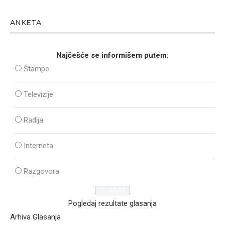
ANKETA
Najčešće se informišem putem:
Štampe
Televizije
Radija
Interneta
Razgovora
Pogledaj rezultate glasanja
Arhiva Glasanja