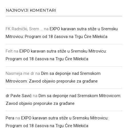
NAJNOVIJI KOMENTARI
FK Radnički, Srem ...
na
EXPO karavan sutra stiže u Sremsku
Mitrovicu: Program od 18 časova na Trgu Ćire Milekića
Felt
na
EXPO karavan sutra stiže u Sremsku Mitrovicu:
Program od 18 časova na Trgu Ćire Milekića
Nasmeja me dr
na
Dim sa deponije nad Sremskom
Mitrovicom: Zavod objavio preporuke za građane
dr Pavle Savić
na
Dim sa deponije nad Sremskom Mitrovicom:
Zavod objavio preporuke za građane
Pera
na
EXPO karavan sutra stiže u Sremsku Mitrovicu:
Program od 18 časova na Trgu Ćire Milekića