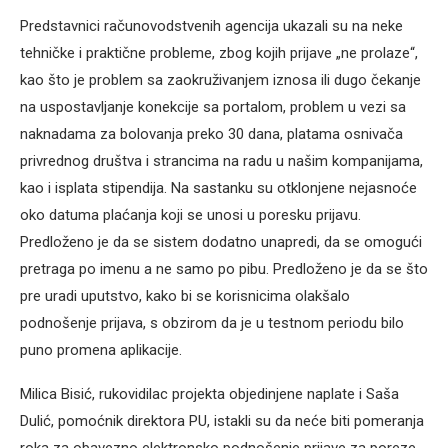
Predstavnici računovodstvenih agencija ukazali su na neke
tehničke i praktične probleme, zbog kojih prijave „ne prolaze“,
kao što je problem sa zaokruživanjem iznosa ili dugo čekanje
na uspostavljanje konekcije sa portalom, problem u vezi sa
naknadama za bolovanja preko 30 dana, platama osnivača
privrednog društva i strancima na radu u našim kompanijama,
kao i isplata stipendija. Na sastanku su otklonjene nejasnoće
oko datuma plaćanja koji se unosi u poresku prijavu.
Predloženo je da se sistem dodatno unapredi, da se omogući
pretraga po imenu a ne samo po pibu. Predloženo je da se što
pre uradi uputstvo, kako bi se korisnicima olakšalo
podnošenje prijava, s obzirom da je u testnom periodu bilo
puno promena aplikacije.
Milica Bisić, rukovidilac projekta objedinjene naplate i Saša
Dulić, pomoćnik direktora PU, istakli su da neće biti pomeranja