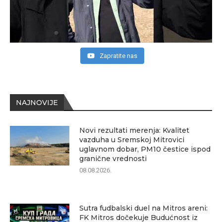
Zapratite nas
NAJNOVIJE
Novi rezultati merenja: Kvalitet
vazduha u Sremskoj Mitrovici
uglavnom dobar, PM10 čestice ispod
granične vrednosti
08.08.2026.
Sutra fudbalski duel na Mitros areni:
FK Mitros dočekuje Budućnost iz