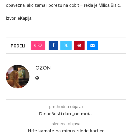
obavezna, akcizama i porezu na dobit – rekla je Milica Bisić.
Izvor: eKapija
0
PODELI
OZON
prethodna objava
Dinar šesti dan „ne mrda“
sledeća objava
Niže kamate na minus, slede kartice