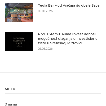
Tegla Bar – od Vračara do obale Save
09.03.2026.
Prvi u Sremu: Aurad Invest donosi
mogućnost ulaganja u investiciono
zlato u Sremskoj Mitrovici
02.03.2026.
META
O nama