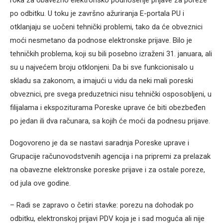
roka za obavezno elektronsko podnošenje prijave za poreze
po odbitku. U toku je završno ažuriranja E-portala PU i
otklanjaju se uočeni tehnički problemi, tako da će obveznici
moći nesmetano da podnose elektronske prijave. Bilo je
tehničkih problema, koji su bili posebno izraženi 31. januara, ali
su u najvećem broju otklonjeni. Da bi sve funkcionisalo u
skladu sa zakonom, a imajući u vidu da neki mali poreski
obveznici, pre svega preduzetnici nisu tehnički osposobljeni, u
filijalama i ekspoziturama Poreske uprave će biti obezbeđen
po jedan ili dva računara, sa kojih će moći da podnesu prijave.
Dogovoreno je da se nastavi saradnja Poreske uprave i
Grupacije računovodstvenih agencija i na pripremi za prelazak
na obavezne elektronske poreske prijave i za ostale poreze,
od jula ove godine.
– Radi se zapravo o četiri stavke: porezu na dohodak po
odbitku, elektronskoj prijavi PDV koja je i sad moguća ali nije