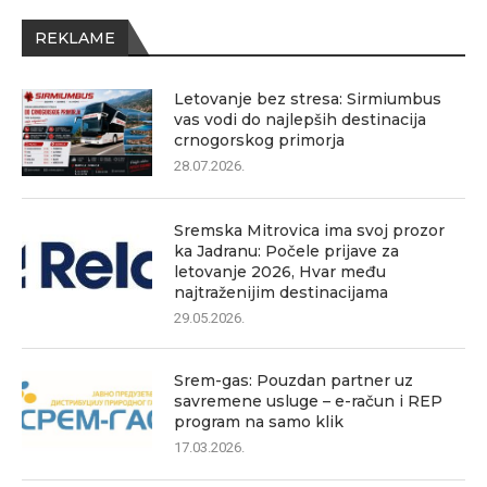
REKLAME
Letovanje bez stresa: Sirmiumbus
vas vodi do najlepših destinacija
crnogorskog primorja
28.07.2026.
Sremska Mitrovica ima svoj prozor
ka Jadranu: Počele prijave za
letovanje 2026, Hvar među
najtraženijim destinacijama
29.05.2026.
Srem-gas: Pouzdan partner uz
savremene usluge – e-račun i REP
program na samo klik
17.03.2026.