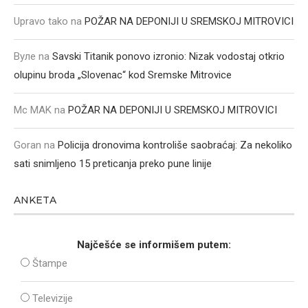
Upravo tako
na
POŽAR NA DEPONIJI U SREMSKOJ MITROVICI
Вуле
na
Savski Titanik ponovo izronio: Nizak vodostaj otkrio
olupinu broda „Slovenac“ kod Sremske Mitrovice
Mc MAK
na
POŽAR NA DEPONIJI U SREMSKOJ MITROVICI
Goran
na
Policija dronovima kontroliše saobraćaj: Za nekoliko
sati snimljeno 15 preticanja preko pune linije
ANKETA
Najčešće se informišem putem:
Štampe
Televizije