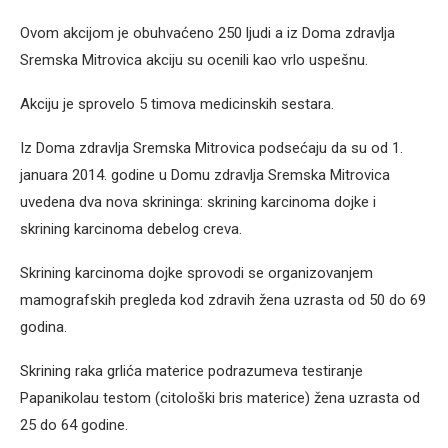
Ovom akcijom je obuhvaćeno 250 ljudi a iz Doma zdravlja
Sremska Mitrovica akciju su ocenili kao vrlo uspešnu.
Akciju je sprovelo 5 timova medicinskih sestara.
Iz Doma zdravlja Sremska Mitrovica podsećaju da su od 1.
januara 2014. godine u Domu zdravlja Sremska Mitrovica
uvedena dva nova skrininga: skrining karcinoma dojke i
skrining karcinoma debelog creva.
Skrining karcinoma dojke sprovodi se organizovanjem
mamografskih pregleda kod zdravih žena uzrasta od 50 do 69
godina.
Skrining raka grlića materice podrazumeva testiranje
Papanikolau testom (citološki bris materice) žena uzrasta od
25 do 64 godine.