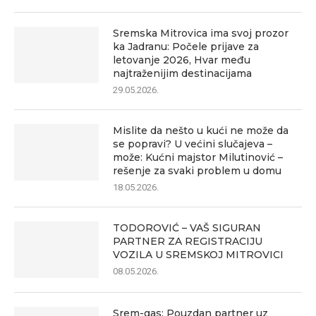
Sremska Mitrovica ima svoj prozor
ka Jadranu: Počele prijave za
letovanje 2026, Hvar među
najtraženijim destinacijama
29.05.2026.
Mislite da nešto u kući ne može da
se popravi? U većini slučajeva –
može: Kućni majstor Milutinović –
rešenje za svaki problem u domu
18.05.2026.
TODOROVIĆ – VAŠ SIGURAN
PARTNER ZA REGISTRACIJU
VOZILA U SREMSKOJ MITROVICI
08.05.2026.
Srem-gas: Pouzdan partner uz