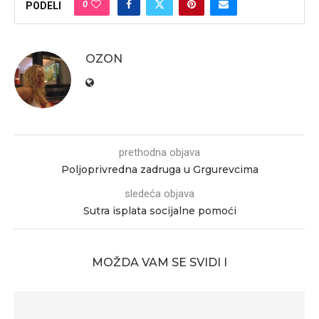
0
PODELI
OZON
prethodna objava
Poljoprivredna zadruga u Grgurevcima
sledeća objava
Sutra isplata socijalne pomoći
MOŽDA VAM SE SVIDI I