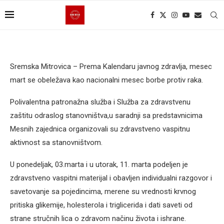
Sremska Mitrovica – Prema Kalendaru javnog zdravlja, mesec
mart se obeležava kao nacionalni mesec borbe protiv raka.
Polivalentna patronažna služba i Služba za zdravstvenu
zaštitu odraslog stanovništva,u saradnji sa predstavnicima
Mesnih zajednica organizovali su zdravstveno vaspitnu
aktivnost sa stanovništvom.
U ponedeljak, 03.marta i u utorak, 11. marta podeljen je
zdravstveno vaspitni materijal i obavljen individualni razgovor i
savetovanje sa pojedincima, merene su vrednosti krvnog
pritiska glikemije, holesterola i triglicerida i dati saveti od
strane stručnih lica o zdravom načinu života i ishrane.