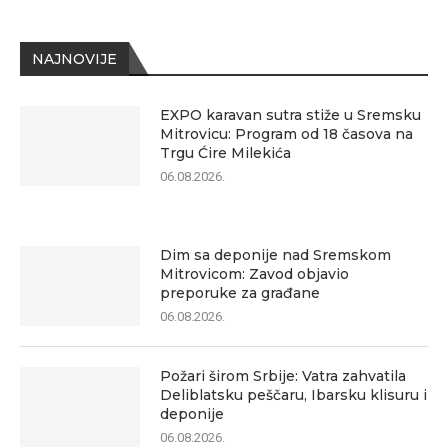
NAJNOVIJE
EXPO karavan sutra stiže u Sremsku
Mitrovicu: Program od 18 časova na
Trgu Ćire Milekića
06.08.2026.
Dim sa deponije nad Sremskom
Mitrovicom: Zavod objavio
preporuke za građane
06.08.2026.
Požari širom Srbije: Vatra zahvatila
Deliblatsku peščaru, Ibarsku klisuru i
deponije
06.08.2026.