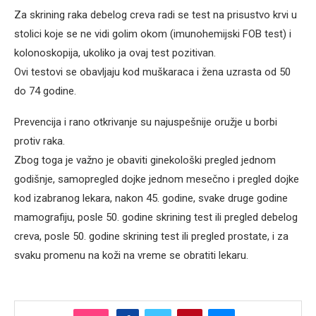
Za skrining raka debelog creva radi se test na prisustvo krvi u
stolici koje se ne vidi golim okom (imunohemijski FOB test) i
kolonoskopija, ukoliko ja ovaj test pozitivan.
Ovi testovi se obavljaju kod muškaraca i žena uzrasta od 50
do 74 godine.
Prevencija i rano otkrivanje su najuspešnije oružje u borbi
protiv raka.
Zbog toga je važno je obaviti ginekološki pregled jednom
godišnje, samopregled dojke jednom mesečno i pregled dojke
kod izabranog lekara, nakon 45. godine, svake druge godine
mamografiju, posle 50. godine skrining test ili pregled debelog
creva, posle 50. godine skrining test ili pregled prostate, i za
svaku promenu na koži na vreme se obratiti lekaru.