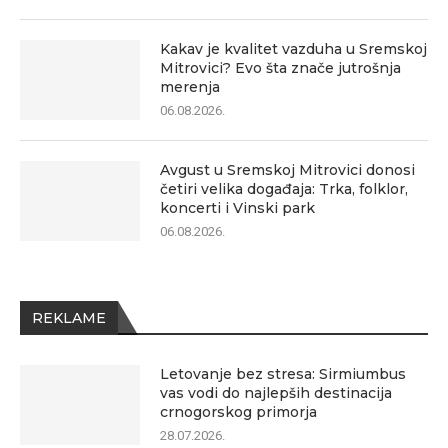
Kakav je kvalitet vazduha u Sremskoj
Mitrovici? Evo šta znače jutrošnja
merenja
06.08.2026.
Avgust u Sremskoj Mitrovici donosi
četiri velika događaja: Trka, folklor,
koncerti i Vinski park
06.08.2026.
REKLAME
Letovanje bez stresa: Sirmiumbus
vas vodi do najlepših destinacija
crnogorskog primorja
28.07.2026.